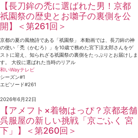
【長刀鉾の禿に選ばれた男！京都
祇園祭の歴史とお囃子の裏側を公
開】＜第261回＞
京都の夏の風物詩である「祇園祭」 本動画では、長刀鉾の神
の使い「禿（かむろ）」を10歳で務めた宮下涼太郎さんをゲ
ストに迎え、知られざる祇園祭の裏側をたっぷりとお届けしま
す。 大役に選ばれた当時のリアル
和いWayテレビ
シーズン#1
エピソード#261
2026年6月22日
【アメフト×着物はっぴ？京都老舗
呉服屋の新しい挑戦「京ごふく 宮
下」】＜第260回＞