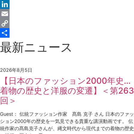
Message
LinkedIn
Email
Copy
Link
共
最新ニュース
有
2026年8月5日
【日本のファッション2000年史…
着物の歴史と洋服の変遷】＜第263
回＞
Guest： 伝統ファッション作家 髙島 克子 さん 日本のファッ
ション2000年の歴史を一気見できる貴重な講演動画です。 伝
統作家の髙島克子さんが、縄文時代から現代までの着物の歴史