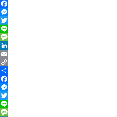
Facebook
Messenger
Twitter
Line
Message
LinkedIn
Email
Copy
Link
共
有
Facebook
Messenger
Twitter
Line