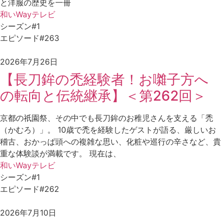
と洋服の歴史を一冊
和いWayテレビ
シーズン#1
エピソード#263
2026年7月26日
【長刀鉾の禿経験者！お囃子方へ
の転向と伝統継承】＜第262回＞
京都の祇園祭、その中でも長刀鉾のお稚児さんを支える「禿
（かむろ）」。 10歳で禿を経験したゲストが語る、厳しいお
稽古、おかっぱ頭への複雑な思い、化粧や巡行の辛さなど、貴
重な体験談が満載です。 現在は、
和いWayテレビ
シーズン#1
エピソード#262
2026年7月10日