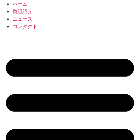
コ
ホーム
ン
番組紹介
テ
ニュース
ン
コンタクト
ツ
に
ス
キ
ッ
プ