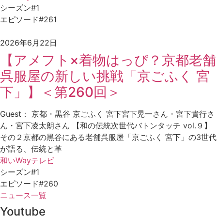
シーズン#1
エピソード#261
2026年6月22日
【アメフト×着物はっぴ？京都老舗
呉服屋の新しい挑戦「京ごふく 宮
下」】＜第260回＞
Guest： 京都・黒谷 京ごふく 宮下宮下晃一さん・宮下貴行さ
ん・宮下凌太朗さん 【和の伝統次世代バトンタッチ vol.９】
その２京都の黒谷にある老舗呉服屋「京ごふく 宮下」の3世代
が語る、伝統と革
和いWayテレビ
シーズン#1
エピソード#260
ニュース一覧
Youtube