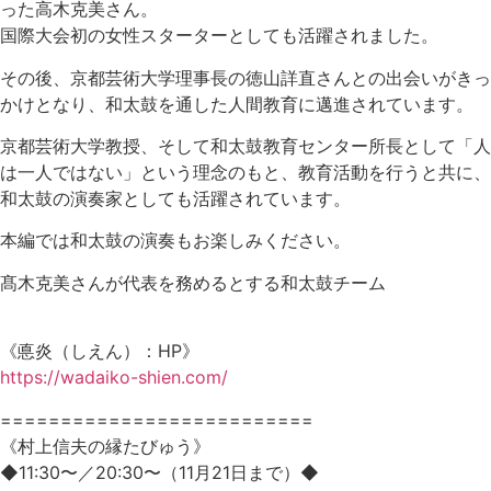
った高木克美さん。
国際大会初の女性スターターとしても活躍されました。
その後、京都芸術大学理事長の徳山詳直さんとの出会いがきっ
かけとなり、和太鼓を通した人間教育に邁進されています。
京都芸術大学教授、そして和太鼓教育センター所長として「人
は一人ではない」という理念のもと、教育活動を行うと共に、
和太鼓の演奏家としても活躍されています。
本編では和太鼓の演奏もお楽しみください。
髙木克美さんが代表を務めるとする和太鼓チーム
《悳炎（しえん）：HP》
https://wadaiko-shien.com/
==========================
《村上信夫の縁たびゅう》
◆11:30〜／20:30〜（11月21日まで）◆