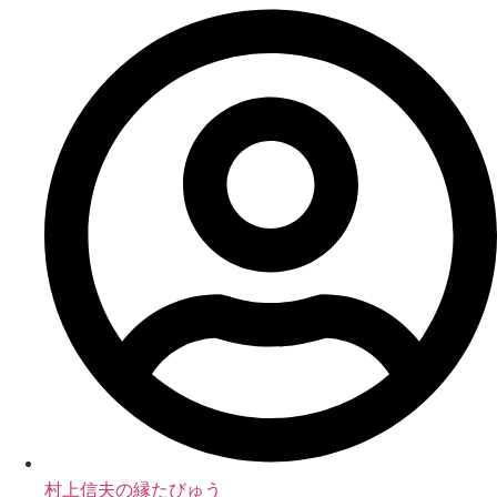
村上信夫の縁たびゅう