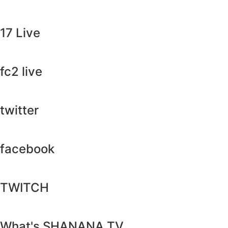
17 Live
fc2 live
twitter
facebook
TWITCH​
What's SHANANA TV