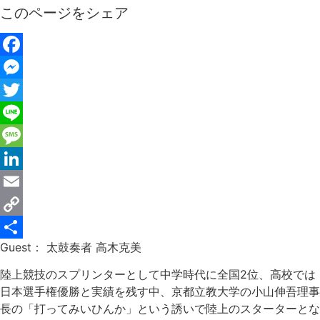
このページをシェア
Facebook
Messenger
Twitter
Line
Message
LinkedIn
Email
Copy
Guest： 太鼓奏者 高木克美
Link
共
有
陸上競技のスプリンターとして中学時代に全国2位、高校では
日本選手権優勝と実績を残す中、京都立教大学の小山伸吾理事
長の「打ってみいひんか」という誘いで陸上のスターターとな