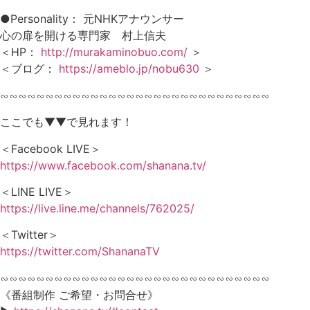
●Personality： 元NHKアナウンサー
心の扉を開ける専門家 村上信夫
＜HP：
http://murakaminobuo.com/
＞
＜ブログ：
https://ameblo.jp/nobu630
＞
∽∽∽∽∽∽∽∽∽∽∽∽∽∽∽∽∽∽∽∽∽∽∽∽∽∽∽∽∽∽
ここでも▼▼で見れます！
＜Facebook LIVE＞
https://www.facebook.com/shanana.tv/
＜LINE LIVE＞
https://live.line.me/channels/762025/
＜Twitter＞
https://twitter.com/ShananaTV
∽∽∽∽∽∽∽∽∽∽∽∽∽∽∽∽∽∽∽∽∽∽∽∽∽∽∽∽∽∽
《番組制作 ご希望・お問合せ》