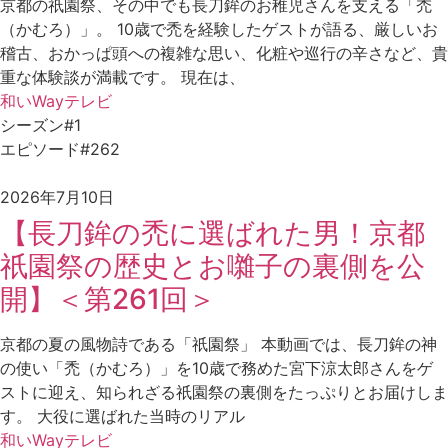
京都の祇園祭、その中でも長刀鉾のお稚児さんを支える「禿
（かむろ）」。 10歳で禿を経験したゲストが語る、厳しいお
稽古、おかっぱ頭への複雑な思い、化粧や巡行の辛さなど、貴
重な体験談が満載です。 現在は、
和いWayテレビ
シーズン#1
エピソード#262
2026年7月10日
【長刀鉾の禿に選ばれた男！京都
祇園祭の歴史とお囃子の裏側を公
開】＜第261回＞
京都の夏の風物詩である「祇園祭」 本動画では、長刀鉾の神
の使い「禿（かむろ）」を10歳で務めた宮下涼太郎さんをゲ
ストに迎え、知られざる祇園祭の裏側をたっぷりとお届けしま
す。 大役に選ばれた当時のリアル
和いWayテレビ