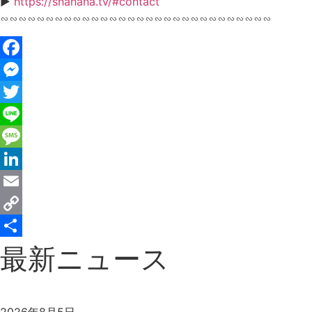
▶︎
https://shanana.tv/#contact
∽∽∽∽∽∽∽∽∽∽∽∽∽∽∽∽∽∽∽∽∽∽∽∽∽∽∽∽∽∽
Facebook
Messenger
Twitter
Line
Message
LinkedIn
Email
Copy
Link
共
最新ニュース
有