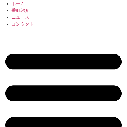
コ
ホーム
ン
番組紹介
テ
ニュース
ン
コンタクト
ツ
に
ス
キ
ッ
プ