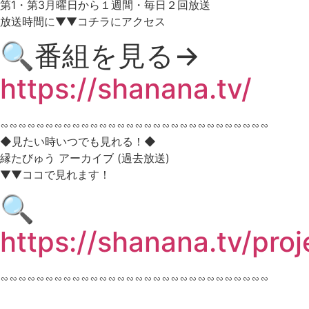
第1・第3月曜日から１週間・毎日２回放送
放送時間に▼▼コチラにアクセス
🔍番組を見る→
https://shanana.tv/
∽∽∽∽∽∽∽∽∽∽∽∽∽∽∽∽∽∽∽∽∽∽∽∽∽∽∽∽∽∽
◆見たい時いつでも見れる！◆
縁たびゅう アーカイブ (過去放送)
▼▼ココで見れます！
🔍
https://shanana.tv/pro
∽∽∽∽∽∽∽∽∽∽∽∽∽∽∽∽∽∽∽∽∽∽∽∽∽∽∽∽∽∽