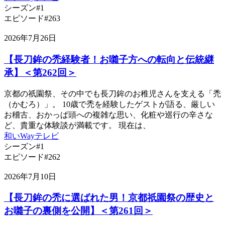
シーズン#1
エピソード#263
2026年7月26日
【長刀鉾の禿経験者！お囃子方への転向と伝統継
承】＜第262回＞
京都の祇園祭、その中でも長刀鉾のお稚児さんを支える「禿
（かむろ）」。 10歳で禿を経験したゲストが語る、厳しい
お稽古、おかっぱ頭への複雑な思い、化粧や巡行の辛さな
ど、貴重な体験談が満載です。 現在は、
和いWayテレビ
シーズン#1
エピソード#262
2026年7月10日
【長刀鉾の禿に選ばれた男！京都祇園祭の歴史と
お囃子の裏側を公開】＜第261回＞