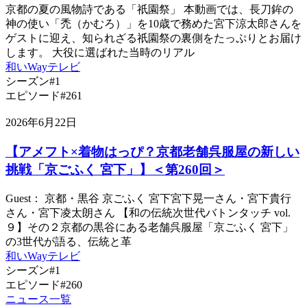
京都の夏の風物詩である「祇園祭」 本動画では、長刀鉾の
神の使い「禿（かむろ）」を10歳で務めた宮下涼太郎さんを
ゲストに迎え、知られざる祇園祭の裏側をたっぷりとお届け
します。 大役に選ばれた当時のリアル
和いWayテレビ
シーズン#1
エピソード#261
2026年6月22日
【アメフト×着物はっぴ？京都老舗呉服屋の新しい
挑戦「京ごふく 宮下」】＜第260回＞
Guest： 京都・黒谷 京ごふく 宮下宮下晃一さん・宮下貴行
さん・宮下凌太朗さん 【和の伝統次世代バトンタッチ vol.
９】その２京都の黒谷にある老舗呉服屋「京ごふく 宮下」
の3世代が語る、伝統と革
和いWayテレビ
シーズン#1
エピソード#260
ニュース一覧