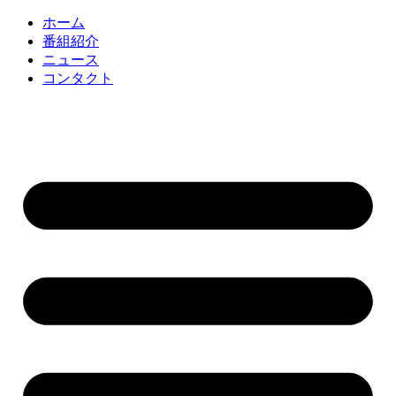
コ
ホーム
ン
番組紹介
テ
ニュース
ン
コンタクト
ツ
に
ス
キ
ッ
プ