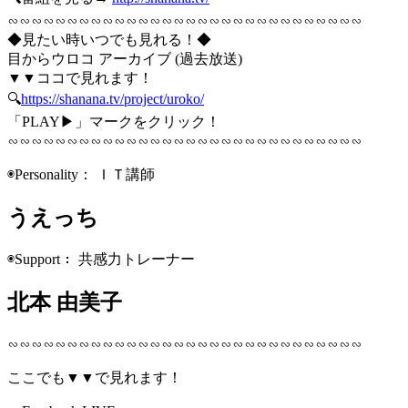
∽∽∽∽∽∽∽∽∽∽∽∽∽∽∽∽∽∽∽∽∽∽∽∽∽∽∽∽∽∽
◆見たい時いつでも見れる！◆
目からウロコ アーカイブ (過去放送)
▼▼ココで見れます！
🔍
https://shanana.tv/project/uroko/
「PLAY▶」マークをクリック！
∽∽∽∽∽∽∽∽∽∽∽∽∽∽∽∽∽∽∽∽∽∽∽∽∽∽∽∽∽∽
◉Personality： ＩＴ講師
うえっち
◉Support： 共感力トレーナー
北本 由美子
∽∽∽∽∽∽∽∽∽∽∽∽∽∽∽∽∽∽∽∽∽∽∽∽∽∽∽∽∽∽
ここでも▼▼で見れます！