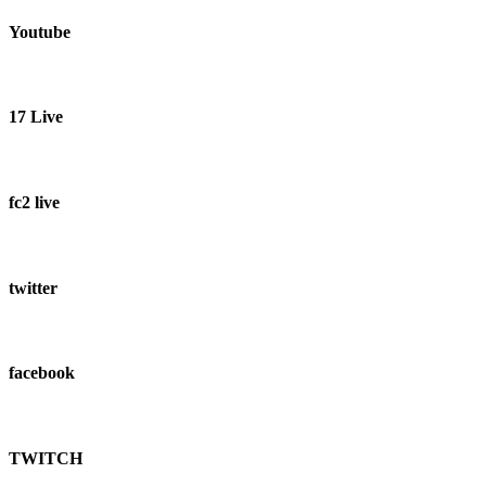
Youtube
17 Live
fc2 live
twitter
facebook
TWITCH​