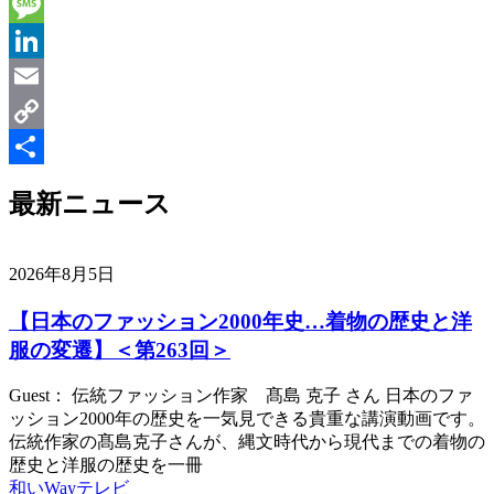
Line
Message
LinkedIn
Email
Copy
Link
共
最新ニュース
有
2026年8月5日
【日本のファッション2000年史…着物の歴史と洋
服の変遷】＜第263回＞
Guest： 伝統ファッション作家 髙島 克子 さん 日本のファ
ッション2000年の歴史を一気見できる貴重な講演動画です。
伝統作家の髙島克子さんが、縄文時代から現代までの着物の
歴史と洋服の歴史を一冊
和いWayテレビ