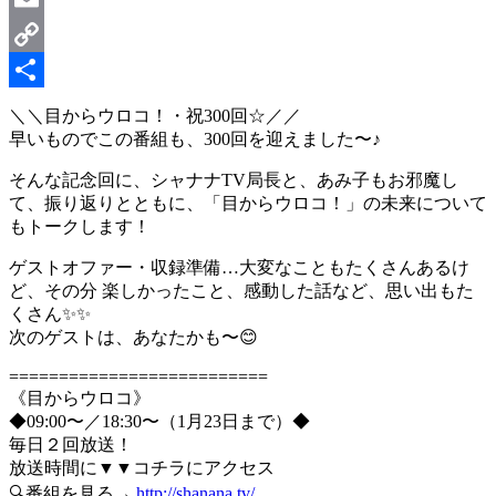
Email
Copy
Link
共
＼＼目からウロコ！・祝300回☆／／
早いものでこの番組も、300回を迎えました〜♪
有
そんな記念回に、シャナナTV局長と、あみ子もお邪魔し
て、振り返りとともに、「目からウロコ！」の未来について
もトークします！
ゲストオファー・収録準備…大変なこともたくさんあるけ
ど、その分 楽しかったこと、感動した話など、思い出もた
くさん✨✨
次のゲストは、あなたかも〜😊
==========================
《目からウロコ》
◆09:00〜／18:30〜（1月23日まで）◆
毎日２回放送！
放送時間に▼▼コチラにアクセス
🔍番組を見る→
http://shanana.tv/