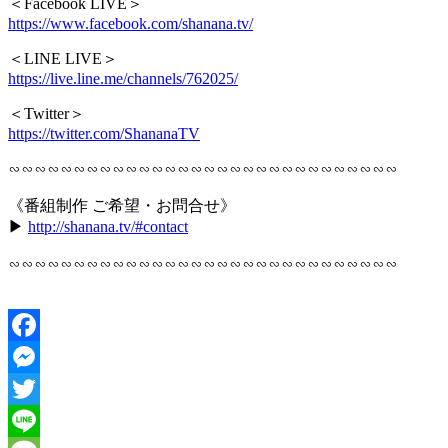
＜Facebook LIVE＞
https://www.facebook.com/shanana.tv/
＜LINE LIVE＞
https://live.line.me/channels/762025/
＜Twitter＞
https://twitter.com/ShananaTV
∽∽∽∽∽∽∽∽∽∽∽∽∽∽∽∽∽∽∽∽∽∽∽∽∽∽∽∽∽∽
《番組制作 ご希望・お問合せ》
▶︎
http://shanana.tv/#contact
∽∽∽∽∽∽∽∽∽∽∽∽∽∽∽∽∽∽∽∽∽∽∽∽∽∽∽∽∽∽
Facebook
Messenger
Twitter