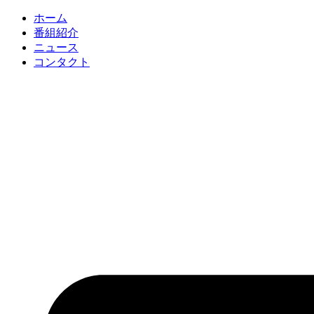
コ
ホーム
ン
番組紹介
テ
ニュース
ン
コンタクト
ツ
に
ス
キ
ッ
プ