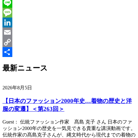
Twitter
Line
Message
LinkedIn
Email
Copy
Link
共
最新ニュース
有
2026年8月5日
【日本のファッション2000年史…着物の歴史と洋
服の変遷】＜第263回＞
Guest： 伝統ファッション作家 髙島 克子 さん 日本のファ
ッション2000年の歴史を一気見できる貴重な講演動画です。
伝統作家の髙島克子さんが、縄文時代から現代までの着物の