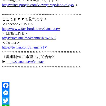
https://sites.google.com/view/garage-labo-tokyo/
＞
∽∽∽∽∽∽∽∽∽∽∽∽∽∽∽∽∽∽∽∽∽∽∽∽∽∽
ここでも▼▼で見れます！
＜Facebook LIVE＞
https://www.facebook.com/shanana.tv/
＜LINE LIVE＞
https://live.line.me/channels/762025/
＜Twitter＞
https://twitter.com/ShananaTV
∽∽∽∽∽∽∽∽∽∽∽∽∽∽∽∽∽∽∽∽∽∽∽∽∽∽
《番組制作 ご希望・お問合せ》
▶︎
http://shanana.tv/#contact
∽∽∽∽∽∽∽∽∽∽∽∽∽∽∽∽∽∽∽∽∽∽∽∽∽∽
Facebook
Messenger