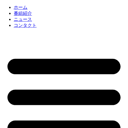
コ
ホーム
ン
番組紹介
テ
ニュース
ン
コンタクト
ツ
に
ス
キ
ッ
プ