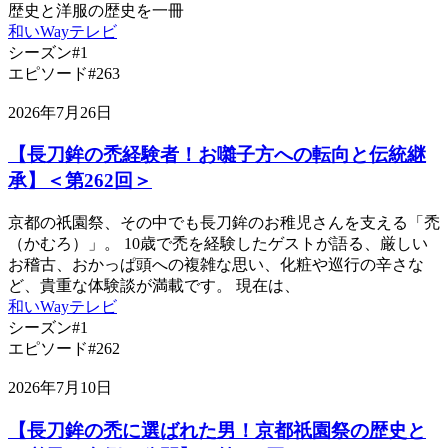
歴史と洋服の歴史を一冊
和いWayテレビ
シーズン#1
エピソード#263
2026年7月26日
【長刀鉾の禿経験者！お囃子方への転向と伝統継
承】＜第262回＞
京都の祇園祭、その中でも長刀鉾のお稚児さんを支える「禿
（かむろ）」。 10歳で禿を経験したゲストが語る、厳しい
お稽古、おかっぱ頭への複雑な思い、化粧や巡行の辛さな
ど、貴重な体験談が満載です。 現在は、
和いWayテレビ
シーズン#1
エピソード#262
2026年7月10日
【長刀鉾の禿に選ばれた男！京都祇園祭の歴史と