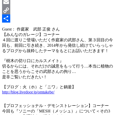
LinkedIn
Email
Copy
Link
共
Guest： 作庭家 武部 正俊 さん
【みんなのガレージ】コーナー
有
４回に渡りご登場いただく作庭家の武部さん、第３回目の今
回も、前回に引き続き、2014年から発信し続けていらっしゃ
るブログから抜粋したテーマをもとにお話いただきます！
『樹木の切り口にカルスメイト』
切るからには、それだけの誠意をもって行う…本当に植物の
ことを思うからこその武部さんの拘り…
是非ご覧いただきたい！
【ブログ：火（ホ）と「ニワ」と鍋釜】
http://blog.livedoor.jp/omtakebe/
【プロフェッショナル・デモンストレーション】コーナー
今回も『ソニーの「MESH（メッシュ）』について＜その3