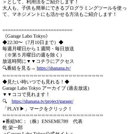
＞として、利用法をご紹介します！
大人も、子供も簡単にできるプログラミングツールを使っ
て、マネジメントにも活かせる方法もご紹介します！
==========================
《Garage Labo Tokyo》
◆22:30〜（7月10日まで）◆
毎週月曜日から１週間・毎日放送
（※第５月曜日の週を除く）
放送時間に▼▼コチラにアクセス
🔍番組を見る→
https://shanana.tv/
∽∽∽∽∽∽∽∽∽∽∽∽∽∽∽∽∽∽∽∽∽∽∽∽∽∽
◆見たい時いつでも見れる！◆
Garage Labo Tokyo アーカイブ (過去放送)
▼▼ココで見れます！
🔍
https://shanana.tv/project/garage/
「PLAY▶」マークをクリック！
∽∽∽∽∽∽∽∽∽∽∽∽∽∽∽∽∽∽∽∽∽∽∽∽∽∽
●番組MC：（株）ENSEME789 代表
乾 栄一郎
＜Garage Labo Tokyo公式サイト＞