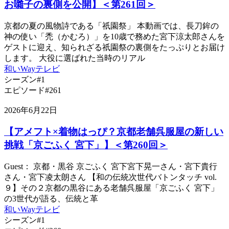
お囃子の裏側を公開】＜第261回＞
京都の夏の風物詩である「祇園祭」 本動画では、長刀鉾の
神の使い「禿（かむろ）」を10歳で務めた宮下涼太郎さんを
ゲストに迎え、知られざる祇園祭の裏側をたっぷりとお届け
します。 大役に選ばれた当時のリアル
和いWayテレビ
シーズン#1
エピソード#261
2026年6月22日
【アメフト×着物はっぴ？京都老舗呉服屋の新しい
挑戦「京ごふく 宮下」】＜第260回＞
Guest： 京都・黒谷 京ごふく 宮下宮下晃一さん・宮下貴行
さん・宮下凌太朗さん 【和の伝統次世代バトンタッチ vol.
９】その２京都の黒谷にある老舗呉服屋「京ごふく 宮下」
の3世代が語る、伝統と革
和いWayテレビ
シーズン#1