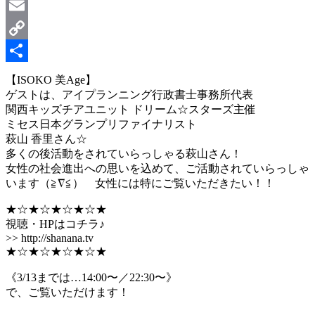
LinkedIn
Email
Copy
Link
共
【ISOKO 美Age】
ゲストは、アイプランニング行政書士事務所代表
有
関西キッズチアユニット ドリーム☆スターズ主催
ミセス日本グランプリファイナリスト
萩山 香里さん☆
多くの後活動をされていらっしゃる萩山さん！
女性の社会進出への思いを込めて、ご活動されていらっしゃ
います（≧∇≦） 女性には特にご覧いただきたい！！
★☆★☆★☆★☆★
視聴・HPはコチラ♪
>> http://shanana.tv
★☆★☆★☆★☆★
《3/13までは…14:00〜／22:30〜》
で、ご覧いただけます！