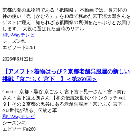
京都の夏の風物詩である「祇園祭」 本動画では、長刀鉾の
神の使い「禿（かむろ）」を10歳で務めた宮下涼太郎さんを
ゲストに迎え、知られざる祇園祭の裏側をたっぷりとお届け
します。 大役に選ばれた当時のリアル
和いWayテレビ
シーズン#1
エピソード#261
2026年6月22日
【アメフト×着物はっぴ？京都老舗呉服屋の新しい
挑戦「京ごふく 宮下」】＜第260回＞
Guest： 京都・黒谷 京ごふく 宮下宮下晃一さん・宮下貴行
さん・宮下凌太朗さん 【和の伝統次世代バトンタッチ vol.
９】その２京都の黒谷にある老舗呉服屋「京ごふく 宮下」
の3世代が語る、伝統と革
和いWayテレビ
シーズン#1
エピソード#260