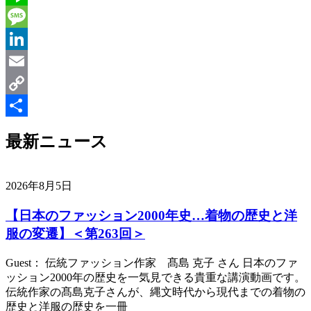
Line
Message
LinkedIn
Email
Copy
Link
共
最新ニュース
有
2026年8月5日
【日本のファッション2000年史…着物の歴史と洋
服の変遷】＜第263回＞
Guest： 伝統ファッション作家 髙島 克子 さん 日本のファ
ッション2000年の歴史を一気見できる貴重な講演動画です。
伝統作家の髙島克子さんが、縄文時代から現代までの着物の
歴史と洋服の歴史を一冊