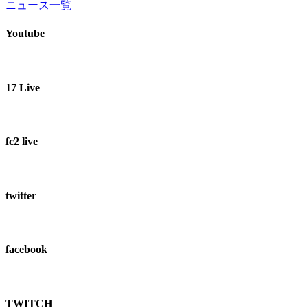
ニュース一覧
Youtube
17 Live
fc2 live
twitter
facebook
TWITCH​