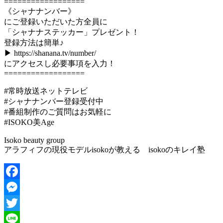
==================
《シャナナンバー》
にご登録いただいた方全員に
「シャナナステッカー」プレゼント！
登録方法は簡単♪
▶︎ https://shanana.tv/number/
にアクセスし必要事項を入力！
==================
#常時放送ネットテレビ
#シャナナンバー登録受付中
#番組制作のご質問はお気軽に
#ISOKO美Age
Isoko beauty group
アラフィフの現役モデルisokoが教える isokoのキレイ塾
Facebook
Messenger
Twitter