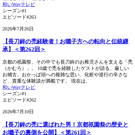
和いWayテレビ
シーズン#1
エピソード#263
2026年7月26日
【長刀鉾の禿経験者！お囃子方への転向と伝統継
承】＜第262回＞
京都の祇園祭、その中でも長刀鉾のお稚児さんを支える「禿
（かむろ）」。 10歳で禿を経験したゲストが語る、厳しい
お稽古、おかっぱ頭への複雑な思い、化粧や巡行の辛さな
ど、貴重な体験談が満載です。 現在は、
和いWayテレビ
シーズン#1
エピソード#262
2026年7月10日
【長刀鉾の禿に選ばれた男！京都祇園祭の歴史と
お囃子の裏側を公開】＜第261回＞