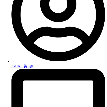
ISOKO美Age