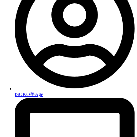
ISOKO美Age