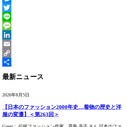
Messenger
Twitter
Line
Message
LinkedIn
Email
Copy
Link
共
最新ニュース
有
2026年8月5日
【日本のファッション2000年史…着物の歴史と洋
服の変遷】＜第263回＞
Guest： 伝統ファッション作家 髙島 克子 さん 日本のファ