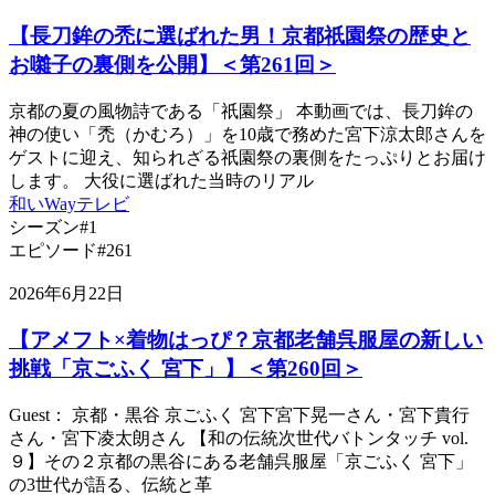
【長刀鉾の禿に選ばれた男！京都祇園祭の歴史と
お囃子の裏側を公開】＜第261回＞
京都の夏の風物詩である「祇園祭」 本動画では、長刀鉾の
神の使い「禿（かむろ）」を10歳で務めた宮下涼太郎さんを
ゲストに迎え、知られざる祇園祭の裏側をたっぷりとお届け
します。 大役に選ばれた当時のリアル
和いWayテレビ
シーズン#1
エピソード#261
2026年6月22日
【アメフト×着物はっぴ？京都老舗呉服屋の新しい
挑戦「京ごふく 宮下」】＜第260回＞
Guest： 京都・黒谷 京ごふく 宮下宮下晃一さん・宮下貴行
さん・宮下凌太朗さん 【和の伝統次世代バトンタッチ vol.
９】その２京都の黒谷にある老舗呉服屋「京ごふく 宮下」
の3世代が語る、伝統と革