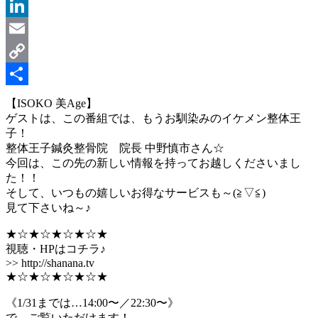
Message
LinkedIn
Email
Copy
Link
共
【ISOKO 美Age】
ゲストは、この番組では、もうお馴染みのイケメン整体王
有
子！
整体王子鍼灸整骨院 院長 中野慎市さん☆
今回は、この先の新しい情報を持ってお越しくださいまし
た！！
そして、いつもの嬉しいお得なサービスも～(≧▽≦)
見て下さいね～♪
★☆★☆★☆★☆★
視聴・HPはコチラ♪
>> http://shanana.tv
★☆★☆★☆★☆★
《1/31までは…14:00〜／22:30〜》
で、ご覧いただけます！