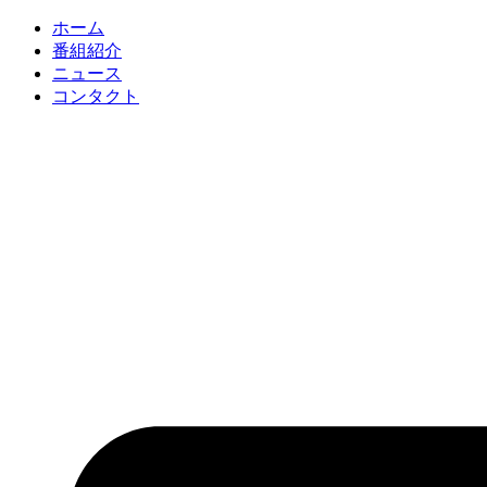
コ
ホーム
ン
番組紹介
テ
ニュース
ン
コンタクト
ツ
に
ス
キ
ッ
プ