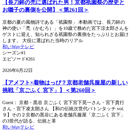
【長刀鉾の禿に選ばれた男！京都祇園祭の歴史と
お囃子の裏側を公開】＜第261回＞
京都の夏の風物詩である「祇園祭」 本動画では、長刀鉾の
神の使い「禿（かむろ）」を10歳で務めた宮下涼太郎さんを
ゲストに迎え、知られざる祇園祭の裏側をたっぷりとお届け
します。 大役に選ばれた当時のリアル
和いWayテレビ
シーズン#1
エピソード#261
2026年6月22日
【アメフト×着物はっぴ？京都老舗呉服屋の新しい
挑戦「京ごふく 宮下」】＜第260回＞
Guest： 京都・黒谷 京ごふく 宮下宮下晃一さん・宮下貴行
さん・宮下凌太朗さん 【和の伝統次世代バトンタッチ vol.
９】その２京都の黒谷にある老舗呉服屋「京ごふく 宮下」
の3世代が語る、伝統と革
和いWayテレビ