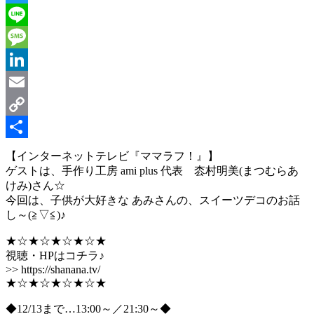
Twitter
Line
Message
LinkedIn
Email
Copy
Link
共
【インターネットテレビ『ママラフ！』】
ゲストは、手作り工房 ami plus 代表 枩村明美(まつむらあ
有
けみ)さん☆
今回は、子供が大好きな あみさんの、スイーツデコのお話
し～(≧▽≦)♪
★☆★☆★☆★☆★
視聴・HPはコチラ♪
>> https://shanana.tv/
★☆★☆★☆★☆★
◆12/13まで…13:00～／21:30～◆