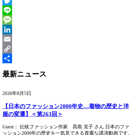
Messenger
Twitter
Line
Message
LinkedIn
Email
Copy
Link
共
最新ニュース
有
2026年8月5日
【日本のファッション2000年史…着物の歴史と洋
服の変遷】＜第263回＞
Guest： 伝統ファッション作家 髙島 克子 さん 日本のファ
ッション2000年の歴史を一気見できる貴重な講演動画です。