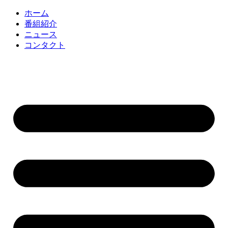
コ
ホーム
ン
番組紹介
テ
ニュース
ン
コンタクト
ツ
に
ス
キ
ッ
プ