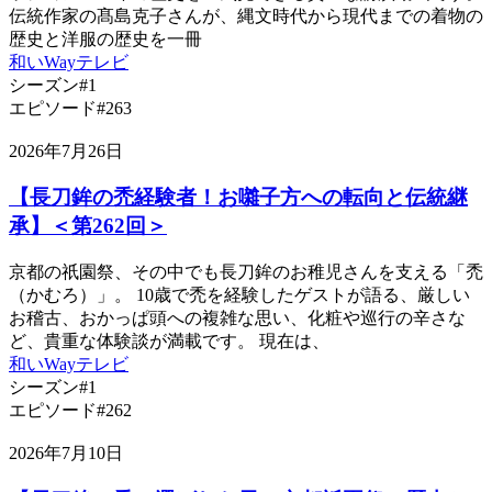
伝統作家の髙島克子さんが、縄文時代から現代までの着物の
歴史と洋服の歴史を一冊
和いWayテレビ
シーズン#1
エピソード#263
2026年7月26日
【長刀鉾の禿経験者！お囃子方への転向と伝統継
承】＜第262回＞
京都の祇園祭、その中でも長刀鉾のお稚児さんを支える「禿
（かむろ）」。 10歳で禿を経験したゲストが語る、厳しい
お稽古、おかっぱ頭への複雑な思い、化粧や巡行の辛さな
ど、貴重な体験談が満載です。 現在は、
和いWayテレビ
シーズン#1
エピソード#262
2026年7月10日