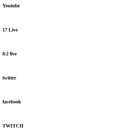
Youtube
17 Live
fc2 live
twitter
facebook
TWITCH​