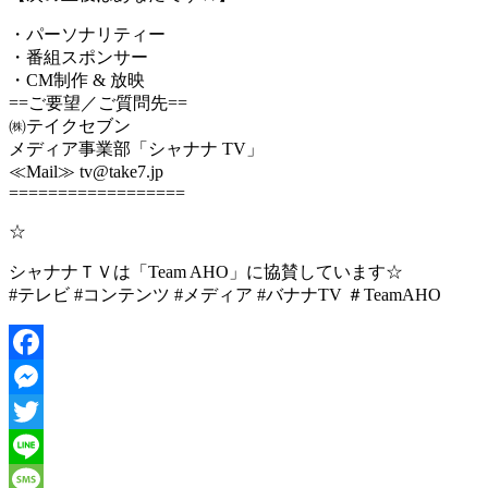
・パーソナリティー
・番組スポンサー
・CM制作 & 放映
==ご要望／ご質問先==
㈱テイクセブン
メディア事業部「シャナナ TV」
≪Mail≫ tv@take7.jp
==================
☆
シャナナＴＶは「Team AHO」に協賛しています☆
#テレビ #コンテンツ #メディア #バナナTV ＃TeamAHO
Facebook
Messenger
Twitter
Line