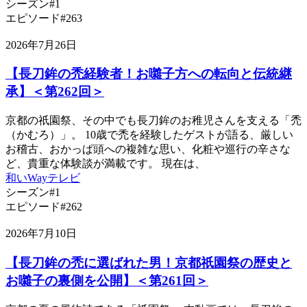
シーズン#1
エピソード#263
2026年7月26日
【長刀鉾の禿経験者！お囃子方への転向と伝統継
承】＜第262回＞
京都の祇園祭、その中でも長刀鉾のお稚児さんを支える「禿
（かむろ）」。 10歳で禿を経験したゲストが語る、厳しい
お稽古、おかっぱ頭への複雑な思い、化粧や巡行の辛さな
ど、貴重な体験談が満載です。 現在は、
和いWayテレビ
シーズン#1
エピソード#262
2026年7月10日
【長刀鉾の禿に選ばれた男！京都祇園祭の歴史と
お囃子の裏側を公開】＜第261回＞