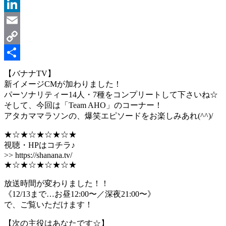
Message
LinkedIn
Email
Copy
Link
共
【バナナTV】
新イメージCMが加わりました！
有
パーソナリティー14人・7種をコンプリートして下さいね☆
そして、今回は「Team AHO」のコーナー！
アタカママラソンの、爆笑エピソードをお楽しみあれ(^^)/
★☆★☆★☆★☆★
視聴・HPはコチラ♪
>> https://shanana.tv/
★☆★☆★☆★☆★
放送時間が変わりました！！
《12/13まで…お昼12:00〜／深夜21:00〜》
で、ご覧いただけます！
【次の主役はあなたです☆】