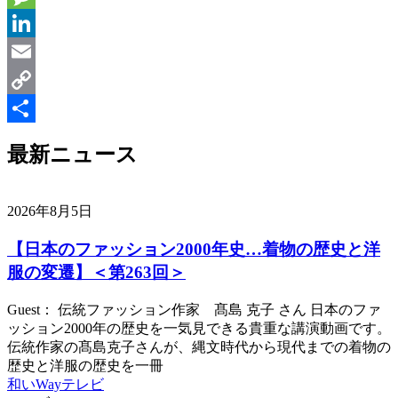
Message
LinkedIn
Email
Copy
Link
共
最新ニュース
有
2026年8月5日
【日本のファッション2000年史…着物の歴史と洋
服の変遷】＜第263回＞
Guest： 伝統ファッション作家 髙島 克子 さん 日本のファ
ッション2000年の歴史を一気見できる貴重な講演動画です。
伝統作家の髙島克子さんが、縄文時代から現代までの着物の
歴史と洋服の歴史を一冊
和いWayテレビ