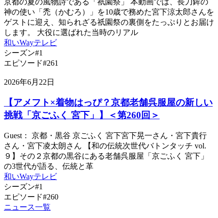
京都の夏の風物詩である「祇園祭」 本動画では、長刀鉾の
神の使い「禿（かむろ）」を10歳で務めた宮下涼太郎さんを
ゲストに迎え、知られざる祇園祭の裏側をたっぷりとお届け
します。 大役に選ばれた当時のリアル
和いWayテレビ
シーズン#1
エピソード#261
2026年6月22日
【アメフト×着物はっぴ？京都老舗呉服屋の新しい
挑戦「京ごふく 宮下」】＜第260回＞
Guest： 京都・黒谷 京ごふく 宮下宮下晃一さん・宮下貴行
さん・宮下凌太朗さん 【和の伝統次世代バトンタッチ vol.
９】その２京都の黒谷にある老舗呉服屋「京ごふく 宮下」
の3世代が語る、伝統と革
和いWayテレビ
シーズン#1
エピソード#260
ニュース一覧