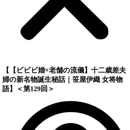
【【ビビビ婚×老舗の流儀】十二歳差夫
婦の新名物誕生秘話｜笹屋伊織 女将物
語】＜第129回＞