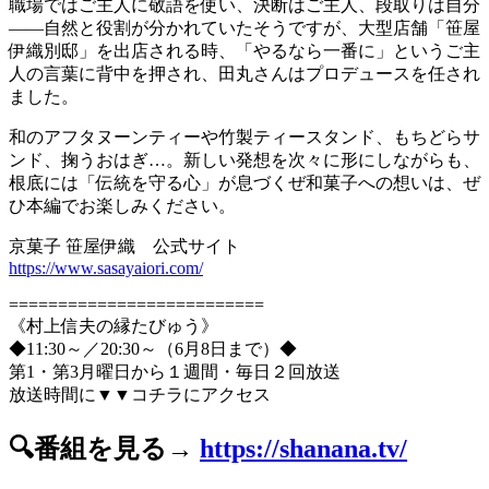
職場ではご主人に敬語を使い、決断はご主人、段取りは自分
――自然と役割が分かれていたそうですが、大型店舗「笹屋
伊織別邸」を出店される時、「やるなら一番に」というご主
人の言葉に背中を押され、田丸さんはプロデュースを任され
ました。
和のアフタヌーンティーや竹製ティースタンド、もちどらサ
ンド、掬うおはぎ…。新しい発想を次々に形にしながらも、
根底には「伝統を守る心」が息づくぜ和菓子への想いは、ぜ
ひ本編でお楽しみください。
京菓子 笹屋伊織 公式サイト
https://www.sasayaiori.com/
==========================
《村上信夫の縁たびゅう》
◆11:30～／20:30～（6月8日まで）◆
第1・第3月曜日から１週間・毎日２回放送
放送時間に▼▼コチラにアクセス
🔍番組を見る→
https://shanana.tv/