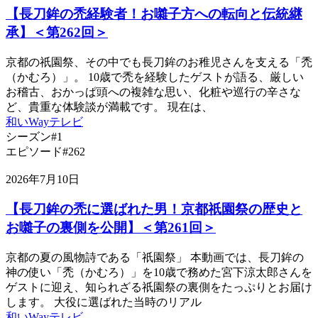
【長刀鉾の禿経験者！お囃子方への転向と伝統継
承】＜第262回＞
京都の祇園祭、その中でも長刀鉾のお稚児さんを支える「禿
（かむろ）」。 10歳で禿を経験したゲストが語る、厳しい
お稽古、おかっぱ頭への複雑な思い、化粧や巡行の辛さな
ど、貴重な体験談が満載です。 現在は、
和いWayテレビ
シーズン#1
エピソード#262
2026年7月10日
【長刀鉾の禿に選ばれた男！京都祇園祭の歴史と
お囃子の裏側を公開】＜第261回＞
京都の夏の風物詩である「祇園祭」 本動画では、長刀鉾の
神の使い「禿（かむろ）」を10歳で務めた宮下涼太郎さんを
ゲストに迎え、知られざる祇園祭の裏側をたっぷりとお届け
します。 大役に選ばれた当時のリアル
和いWayテレビ