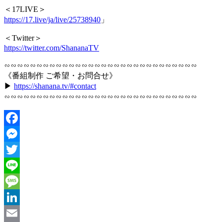
＜17LIVE＞
https://17.live/ja/live/25738940
」
＜Twitter＞
https://twitter.com/ShananaTV
∽∽∽∽∽∽∽∽∽∽∽∽∽∽∽∽∽∽∽∽∽∽∽∽∽∽∽∽∽∽
《番組制作 ご希望・お問合せ》
▶︎
https://shanana.tv/#contact
∽∽∽∽∽∽∽∽∽∽∽∽∽∽∽∽∽∽∽∽∽∽∽∽∽∽∽∽∽∽
Facebook
Messenger
Twitter
Line
Message
LinkedIn