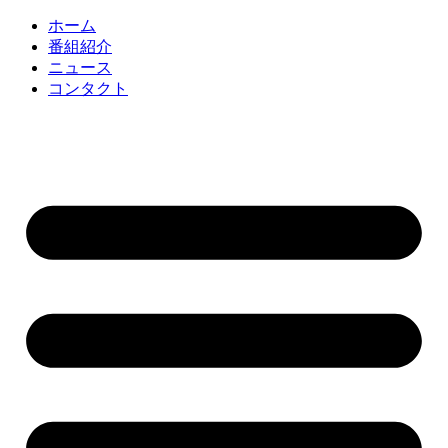
コ
ホーム
ン
番組紹介
テ
ニュース
ン
コンタクト
ツ
に
ス
キ
ッ
プ