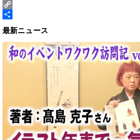
Email
Copy
Link
共
最新ニュース
有