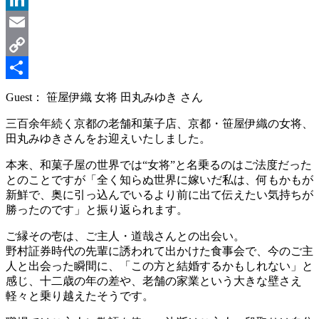
LinkedIn
Email
Copy
Link
共
Guest： 笹屋伊織 女将 田丸みゆき さん
有
三百余年続く京都の老舗和菓子店、京都・笹屋伊織の女将、
田丸みゆきさんをお迎えいたしました。
本来、和菓子屋の世界では“女将”と名乗るのはご法度だった
とのことですが「全く知らぬ世界に嫁いだ私は、何もかもが
新鮮で、奥に引っ込んでいるより前に出て伝えたい気持ちが
勝ったのです」と振り返られます。
ご縁その壱は、ご主人・道哉さんとの出会い。
野村証券時代の先輩に誘われて出かけた食事会で、今のご主
人と出会った瞬間に、「この方と結婚するかもしれない」と
感じ、十二歳の年の差や、老舗の家業という大きな壁さえ
軽々と乗り越えたそうです。