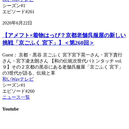
シーズン#1
エピソード#261
2026年6月22日
【アメフト×着物はっぴ？京都老舗呉服屋の新しい
挑戦「京ごふく 宮下」】＜第260回＞
Guest： 京都・黒谷 京ごふく 宮下宮下晃一さん・宮下貴行
さん・宮下凌太朗さん 【和の伝統次世代バトンタッチ vol.
９】その２京都の黒谷にある老舗呉服屋「京ごふく 宮下」
の3世代が語る、伝統と革
和いWayテレビ
シーズン#1
エピソード#260
ニュース一覧
Youtube