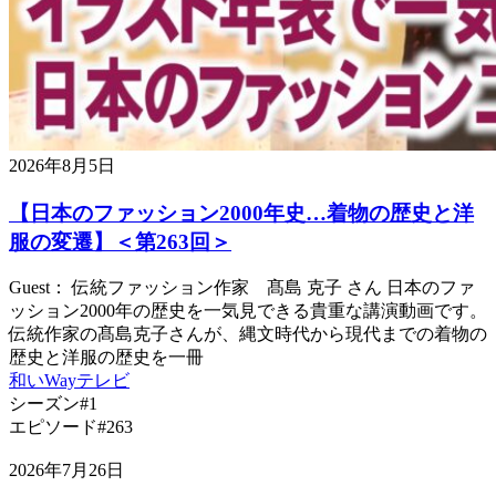
2026年8月5日
【日本のファッション2000年史…着物の歴史と洋
服の変遷】＜第263回＞
Guest： 伝統ファッション作家 髙島 克子 さん 日本のファ
ッション2000年の歴史を一気見できる貴重な講演動画です。
伝統作家の髙島克子さんが、縄文時代から現代までの着物の
歴史と洋服の歴史を一冊
和いWayテレビ
シーズン#1
エピソード#263
2026年7月26日