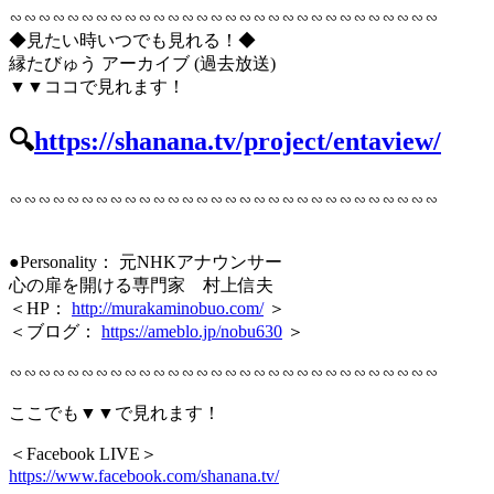
∽∽∽∽∽∽∽∽∽∽∽∽∽∽∽∽∽∽∽∽∽∽∽∽∽∽∽∽∽∽
◆見たい時いつでも見れる！◆
縁たびゅう アーカイブ (過去放送)
▼▼ココで見れます！
🔍
https://shanana.tv/project/entaview/
∽∽∽∽∽∽∽∽∽∽∽∽∽∽∽∽∽∽∽∽∽∽∽∽∽∽∽∽∽∽
●Personality： 元NHKアナウンサー
心の扉を開ける専門家 村上信夫
＜HP：
http://murakaminobuo.com/
＞
＜ブログ：
https://ameblo.jp/nobu630
＞
∽∽∽∽∽∽∽∽∽∽∽∽∽∽∽∽∽∽∽∽∽∽∽∽∽∽∽∽∽∽
ここでも▼▼で見れます！
＜Facebook LIVE＞
https://www.facebook.com/shanana.tv/