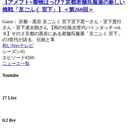
【アメフト×着物はっぴ？京都老舗呉服屋の新しい
挑戦「京ごふく 宮下」】＜第260回＞
Guest： 京都・黒谷 京ごふく 宮下宮下晃一さん・宮下貴行
さん・宮下凌太朗さん 【和の伝統次世代バトンタッチ vol.
９】その２京都の黒谷にある老舗呉服屋「京ごふく 宮下」
の3世代が語る、伝統と革
和いWayテレビ
シーズン#1
エピソード#260
ニュース一覧
Youtube
17 Live
fc2 live