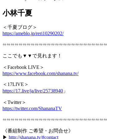
小林千夏
＜千夏ブログ＞
https://ameblo.jp/reri10290202/
∽∽∽∽∽∽∽∽∽∽∽∽∽∽∽∽∽∽∽∽∽∽∽∽∽∽
ここでも▼▼で見れます！
＜Facebook LIVE＞
https://www.facebook.com/shanana.tv/
＜17LIVE＞
https://17.live/ja/live/25738940
」
＜Twitter＞
https://twitter.com/ShananaTV
∽∽∽∽∽∽∽∽∽∽∽∽∽∽∽∽∽∽∽∽∽∽∽∽∽∽
《番組制作 ご希望・お問合せ》
▶︎
http://shanana.tv/#contact