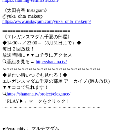
https://aituning-selfmaster.com/
《太田有香 Instagram》
@yuka_ohta_makeup
https://www.instagram.com/yuka_ohta_makeup/
==========================
《エレガンスマダム千夏の部屋》
◆14:30～／23:00～（8月31日まで）◆
毎日２回放送！
放送時間に▼▼コチラにアクセス
🔍番組を見る→
http://shanana.tv/
∽∽∽∽∽∽∽∽∽∽∽∽∽∽∽∽∽∽∽∽∽∽∽∽∽∽
◆見たい時いつでも見れる！◆
エレガンスマダム千夏の部屋 アーカイブ (過去放送)
▼▼ココで見れます！
🔍
https://shanana.tv/project/elegance/
「PLAY▶」マークをクリック！
∽∽∽∽∽∽∽∽∽∽∽∽∽∽∽∽∽∽∽∽∽∽∽∽∽∽
●Personality： マルチマダム