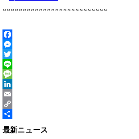
∽∽∽∽∽∽∽∽∽∽∽∽∽∽∽∽∽∽∽∽∽∽∽∽∽∽
Facebook
Messenger
Twitter
Line
Message
LinkedIn
Email
Copy
Link
共
最新ニュース
有