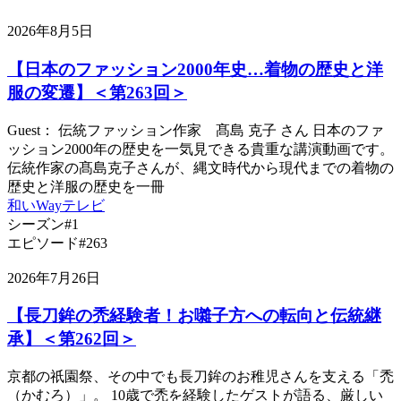
2026年8月5日
【日本のファッション2000年史…着物の歴史と洋
服の変遷】＜第263回＞
Guest： 伝統ファッション作家 髙島 克子 さん 日本のファ
ッション2000年の歴史を一気見できる貴重な講演動画です。
伝統作家の髙島克子さんが、縄文時代から現代までの着物の
歴史と洋服の歴史を一冊
和いWayテレビ
シーズン#1
エピソード#263
2026年7月26日
【長刀鉾の禿経験者！お囃子方への転向と伝統継
承】＜第262回＞
京都の祇園祭、その中でも長刀鉾のお稚児さんを支える「禿
（かむろ）」。 10歳で禿を経験したゲストが語る、厳しい