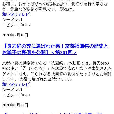
お稽古、おかっぱ頭への複雑な思い、化粧や巡行の辛さな
ど、貴重な体験談が満載です。 現在は、
和いWayテレビ
シーズン#1
エピソード#262
2026年7月10日
【長刀鉾の禿に選ばれた男！京都祇園祭の歴史と
お囃子の裏側を公開】＜第261回＞
京都の夏の風物詩である「祇園祭」 本動画では、長刀鉾の
神の使い「禿（かむろ）」を10歳で務めた宮下涼太郎さんを
ゲストに迎え、知られざる祇園祭の裏側をたっぷりとお届け
します。 大役に選ばれた当時のリアル
和いWayテレビ
シーズン#1
エピソード#261
2026年6月22日