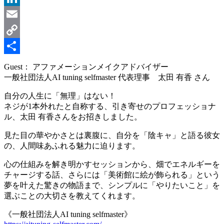
LinkedIn
Email
Copy
Link
共
Guest： アファメーションメイクアドバイザー
一般社団法人AI tuning selfmaster 代表理事 太田 有香 さん
有
自分の人生に「無理」はない！
ネジが1本外れたと自称する、引き寄せのプロフェッショナ
ル、太田 有香さんをお招きしました。
見た目の華やかさとは裏腹に、自分を「陰キャ」と語る彼女
の、人間味あふれる魅力に迫ります。
心の仕組みを解き明かすセッションから、畑でエネルギーを
チャージする話、さらには「美術館に絵が飾られる」という
夢を叶えた驚きの物語まで、シンプルに「やりたいこと」を
選ぶことの大切さを教えてくれます。
《一般社団法人AI tuning selfmaster》