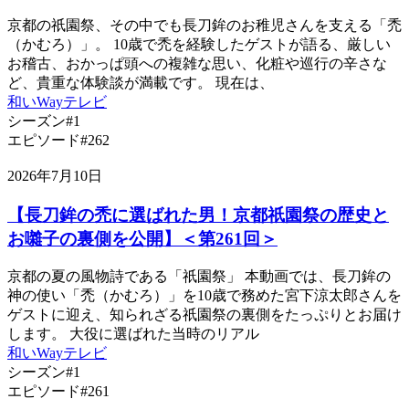
京都の祇園祭、その中でも長刀鉾のお稚児さんを支える「禿
（かむろ）」。 10歳で禿を経験したゲストが語る、厳しい
お稽古、おかっぱ頭への複雑な思い、化粧や巡行の辛さな
ど、貴重な体験談が満載です。 現在は、
和いWayテレビ
シーズン#1
エピソード#262
2026年7月10日
【長刀鉾の禿に選ばれた男！京都祇園祭の歴史と
お囃子の裏側を公開】＜第261回＞
京都の夏の風物詩である「祇園祭」 本動画では、長刀鉾の
神の使い「禿（かむろ）」を10歳で務めた宮下涼太郎さんを
ゲストに迎え、知られざる祇園祭の裏側をたっぷりとお届け
します。 大役に選ばれた当時のリアル
和いWayテレビ
シーズン#1
エピソード#261