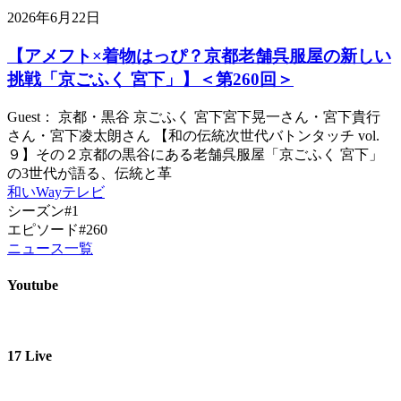
2026年6月22日
【アメフト×着物はっぴ？京都老舗呉服屋の新しい
挑戦「京ごふく 宮下」】＜第260回＞
Guest： 京都・黒谷 京ごふく 宮下宮下晃一さん・宮下貴行
さん・宮下凌太朗さん 【和の伝統次世代バトンタッチ vol.
９】その２京都の黒谷にある老舗呉服屋「京ごふく 宮下」
の3世代が語る、伝統と革
和いWayテレビ
シーズン#1
エピソード#260
ニュース一覧
Youtube
17 Live