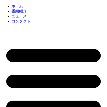
コ
ホーム
ン
番組紹介
テ
ニュース
ン
コンタクト
ツ
に
ス
キ
ッ
プ