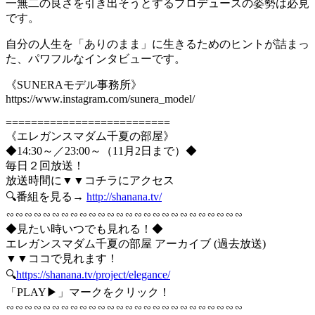
一無二の良さを引き出そうとするプロデュースの姿勢は必見
です。
自分の人生を「ありのまま」に生きるためのヒントが詰まっ
た、パワフルなインタビューです。
《SUNERAモデル事務所》
https://www.instagram.com/sunera_model/
==========================
《エレガンスマダム千夏の部屋》
◆14:30～／23:00～（11月2日まで）◆
毎日２回放送！
放送時間に▼▼コチラにアクセス
🔍番組を見る→
http://shanana.tv/
∽∽∽∽∽∽∽∽∽∽∽∽∽∽∽∽∽∽∽∽∽∽∽∽∽∽
◆見たい時いつでも見れる！◆
エレガンスマダム千夏の部屋 アーカイブ (過去放送)
▼▼ココで見れます！
🔍
https://shanana.tv/project/elegance/
「PLAY▶」マークをクリック！
∽∽∽∽∽∽∽∽∽∽∽∽∽∽∽∽∽∽∽∽∽∽∽∽∽∽