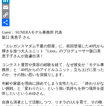
LinkedIn
Email
Copy
Link
共
Guest： SUNERAモデル事務所 代表
阪口 美恵子 さん
有
「エレガンスマダム千夏の部屋」に、前回登場した40代から
輝きを放つ大人ユニット『Liora』のプロデューサー阪口美
恵子子さんが急遽出演！
コンテスト運営や美容の経験を経て、なぜ彼女が「モデル事
務所」と「40代からのアイドルユニット」立ち上げに至った
のか、その熱い思いを深掘りします。
年齢や家庭を理由に諦めてしまう女性たちに、「終わりがな
い挑戦」と「変わりたい」という強い気持ちを持つ場所を提
供したいというみゆさん。
自身も演者として活動しつつ、リオラの3人を育て、その唯