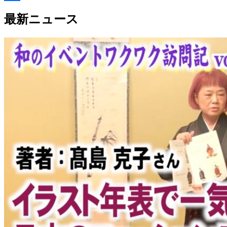
Link
共
最新ニュース
有