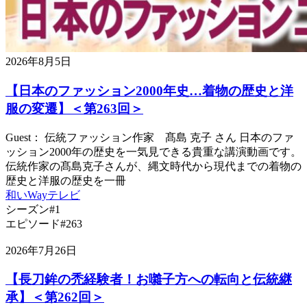
2026年8月5日
【日本のファッション2000年史…着物の歴史と洋
服の変遷】＜第263回＞
Guest： 伝統ファッション作家 髙島 克子 さん 日本のファ
ッション2000年の歴史を一気見できる貴重な講演動画です。
伝統作家の髙島克子さんが、縄文時代から現代までの着物の
歴史と洋服の歴史を一冊
和いWayテレビ
シーズン#1
エピソード#263
2026年7月26日
【長刀鉾の禿経験者！お囃子方への転向と伝統継
承】＜第262回＞