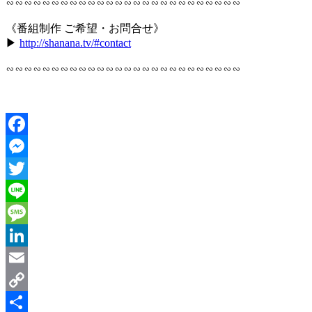
∽∽∽∽∽∽∽∽∽∽∽∽∽∽∽∽∽∽∽∽∽∽∽∽∽∽
《番組制作 ご希望・お問合せ》
▶︎
http://shanana.tv/#contact
∽∽∽∽∽∽∽∽∽∽∽∽∽∽∽∽∽∽∽∽∽∽∽∽∽∽
Facebook
Messenger
Twitter
Line
Message
LinkedIn
Email
Copy