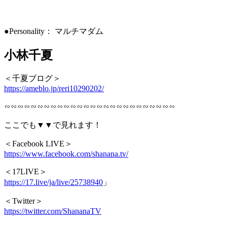
●Personality： マルチマダム
小林千夏
＜千夏ブログ＞
https://ameblo.jp/reri10290202/
∽∽∽∽∽∽∽∽∽∽∽∽∽∽∽∽∽∽∽∽∽∽∽∽∽∽
ここでも▼▼で見れます！
＜Facebook LIVE＞
https://www.facebook.com/shanana.tv/
＜17LIVE＞
https://17.live/ja/live/25738940
」
＜Twitter＞
https://twitter.com/ShananaTV