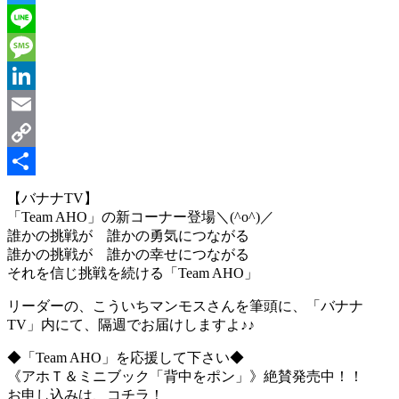
Twitter
Line
Message
LinkedIn
Email
Copy
Link
共
【バナナTV】
「Team AHO」の新コーナー登場＼(^o^)／
有
誰かの挑戦が 誰かの勇気につながる
誰かの挑戦が 誰かの幸せにつながる
それを信じ挑戦を続ける「Team AHO」
リーダーの、こういちマンモスさんを筆頭に、「バナナ
TV」内にて、隔週でお届けしますよ♪♪
◆「Team AHO」を応援して下さい◆
《アホＴ＆ミニブック「背中をポン」》絶賛発売中！！
お申し込みは、コチラ！