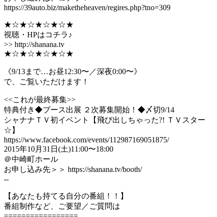
https://39auto.biz/maketheheaven/regires.php?tno=309
★☆★☆★☆★☆★
視聴・HPはコチラ♪
>> http://shanana.tv
★☆★☆★☆★☆★
《9/13まで…お昼12:30〜／深夜0:00〜》
で、ご覧いただけます！
<<これが最終募集>>
特典付き◆ブース出展 ２次募集開始！◆〆切9/14
シャナナＴＶ初イベント【飛び出しちゃった?! ＴＶスター
☆】
https://www.facebook.com/events/112987169051875/
2015年10月31日(土)11:00〜18:00
＠中崎町ホール
お申し込み先＞＞ https://shanana.tv/booth/
--
【あなたも持てる自分の番組！！】
番組制作など、ご要望／ご質問は
=================