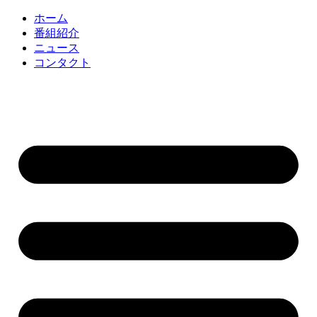
コ
ホーム
ン
番組紹介
テ
ニュース
ン
コンタクト
ツ
に
ス
キ
ッ
プ