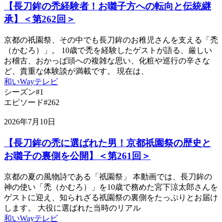
【長刀鉾の禿経験者！お囃子方への転向と伝統継
承】＜第262回＞
京都の祇園祭、その中でも長刀鉾のお稚児さんを支える「禿
（かむろ）」。 10歳で禿を経験したゲストが語る、厳しい
お稽古、おかっぱ頭への複雑な思い、化粧や巡行の辛さな
ど、貴重な体験談が満載です。 現在は、
和いWayテレビ
シーズン#1
エピソード#262
2026年7月10日
【長刀鉾の禿に選ばれた男！京都祇園祭の歴史と
お囃子の裏側を公開】＜第261回＞
京都の夏の風物詩である「祇園祭」 本動画では、長刀鉾の
神の使い「禿（かむろ）」を10歳で務めた宮下涼太郎さんを
ゲストに迎え、知られざる祇園祭の裏側をたっぷりとお届け
します。 大役に選ばれた当時のリアル
和いWayテレビ