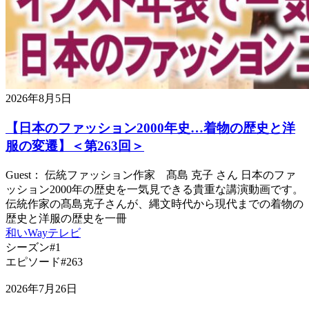
2026年8月5日
【日本のファッション2000年史…着物の歴史と洋
服の変遷】＜第263回＞
Guest： 伝統ファッション作家 髙島 克子 さん 日本のファ
ッション2000年の歴史を一気見できる貴重な講演動画です。
伝統作家の髙島克子さんが、縄文時代から現代までの着物の
歴史と洋服の歴史を一冊
和いWayテレビ
シーズン#1
エピソード#263
2026年7月26日