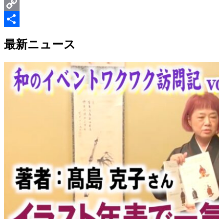
Email
Copy
Link
共
最新ニュース
有