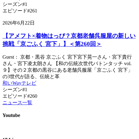
シーズン#1
エピソード#261
2026年6月22日
【アメフト×着物はっぴ？京都老舗呉服屋の新しい
挑戦「京ごふく 宮下」】＜第260回＞
Guest： 京都・黒谷 京ごふく 宮下宮下晃一さん・宮下貴行
さん・宮下凌太朗さん 【和の伝統次世代バトンタッチ vol.
９】その２京都の黒谷にある老舗呉服屋「京ごふく 宮下」
の3世代が語る、伝統と革
和いWayテレビ
シーズン#1
エピソード#260
ニュース一覧
Youtube