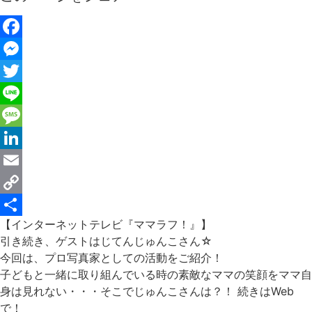
Facebook
Messenger
Twitter
Line
Message
LinkedIn
Email
Copy
【インターネットテレビ『ママラフ！』】
Link
共
引き続き、ゲストはじてんじゅんこさん☆
有
今回は、プロ写真家としての活動をご紹介！
子どもと一緒に取り組んでいる時の素敵なママの笑顔をママ自
身は見れない・・・そこでじゅんこさんは？！ 続きはWeb
で！