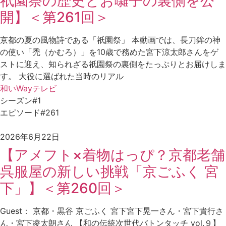
祇園祭の歴史とお囃子の裏側を公
開】＜第261回＞
京都の夏の風物詩である「祇園祭」 本動画では、長刀鉾の神
の使い「禿（かむろ）」を10歳で務めた宮下涼太郎さんをゲ
ストに迎え、知られざる祇園祭の裏側をたっぷりとお届けしま
す。 大役に選ばれた当時のリアル
和いWayテレビ
シーズン#1
エピソード#261
2026年6月22日
【アメフト×着物はっぴ？京都老舗
呉服屋の新しい挑戦「京ごふく 宮
下」】＜第260回＞
Guest： 京都・黒谷 京ごふく 宮下宮下晃一さん・宮下貴行さ
ん・宮下凌太朗さん 【和の伝統次世代バトンタッチ vol.９】