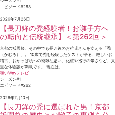
シーズン#1
エピソード#263
2026年7月26日
【長刀鉾の禿経験者！お囃子方へ
の転向と伝統継承】＜第262回＞
京都の祇園祭、その中でも長刀鉾のお稚児さんを支える「禿
（かむろ）」。 10歳で禿を経験したゲストが語る、厳しいお
稽古、おかっぱ頭への複雑な思い、化粧や巡行の辛さなど、貴
重な体験談が満載です。 現在は、
和いWayテレビ
シーズン#1
エピソード#262
2026年7月10日
【長刀鉾の禿に選ばれた男！京都