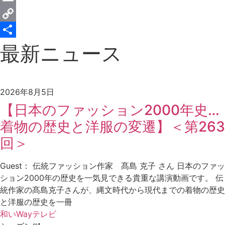
Email
Copy
Link
共
最新ニュース
有
2026年8月5日
【日本のファッション2000年史…
着物の歴史と洋服の変遷】＜第263
回＞
Guest： 伝統ファッション作家 髙島 克子 さん 日本のファッ
ション2000年の歴史を一気見できる貴重な講演動画です。 伝
統作家の髙島克子さんが、縄文時代から現代までの着物の歴史
と洋服の歴史を一冊
和いWayテレビ