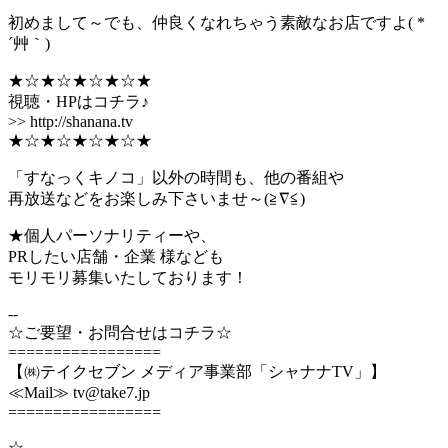
初めまして～でも、仲良くなれちゃう素敵なお店ですよ( *
´艸｀)
★☆★☆★☆★☆★
視聴・HPはコチラ♪
>> http://shanana.tv
★☆★☆★☆★☆★
「すなっくキノコ」以外の時間も、他の番組や
再放送などをお楽しみ下さいませ～(≧∇≦)
★個人パーソナリティーや、
PRしたい店舗・企業 様なども
モリモリ募集いたしております！
--
☆ご要望・お問合せはコチラ☆
=================
【㈱テイクセブン メディア事業部「シャナナTV」】
≪Mail≫ tv@take7.jp
=================
☆