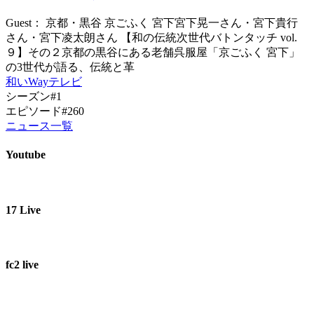
Guest： 京都・黒谷 京ごふく 宮下宮下晃一さん・宮下貴行
さん・宮下凌太朗さん 【和の伝統次世代バトンタッチ vol.
９】その２京都の黒谷にある老舗呉服屋「京ごふく 宮下」
の3世代が語る、伝統と革
和いWayテレビ
シーズン#1
エピソード#260
ニュース一覧
Youtube
17 Live
fc2 live