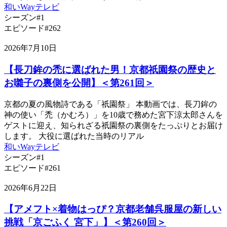
和いWayテレビ
シーズン#1
エピソード#262
2026年7月10日
【長刀鉾の禿に選ばれた男！京都祇園祭の歴史と
お囃子の裏側を公開】＜第261回＞
京都の夏の風物詩である「祇園祭」 本動画では、長刀鉾の
神の使い「禿（かむろ）」を10歳で務めた宮下涼太郎さんを
ゲストに迎え、知られざる祇園祭の裏側をたっぷりとお届け
します。 大役に選ばれた当時のリアル
和いWayテレビ
シーズン#1
エピソード#261
2026年6月22日
【アメフト×着物はっぴ？京都老舗呉服屋の新しい
挑戦「京ごふく 宮下」】＜第260回＞