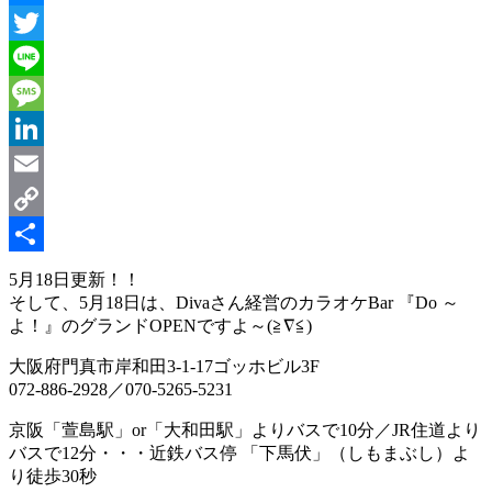
Messenger
Twitter
Line
Message
LinkedIn
Email
Copy
Link
共
5月18日更新！！
そして、5月18日は、Divaさん経営のカラオケBar 『Do ～
有
よ！』のグランドOPENですよ～(≧∇≦)
大阪府門真市岸和田3-1-17ゴッホビル3F
072-886-2928／070-5265-5231
京阪「萱島駅」or「大和田駅」よりバスで10分／JR住道より
バスで12分・・・近鉄バス停 「下馬伏」（しもまぶし）よ
り徒歩30秒