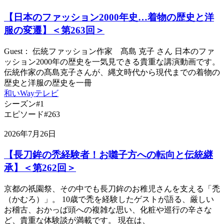
【日本のファッション2000年史…着物の歴史と洋
服の変遷】＜第263回＞
Guest： 伝統ファッション作家 髙島 克子 さん 日本のファ
ッション2000年の歴史を一気見できる貴重な講演動画です。
伝統作家の髙島克子さんが、縄文時代から現代までの着物の
歴史と洋服の歴史を一冊
和いWayテレビ
シーズン#1
エピソード#263
2026年7月26日
【長刀鉾の禿経験者！お囃子方への転向と伝統継
承】＜第262回＞
京都の祇園祭、その中でも長刀鉾のお稚児さんを支える「禿
（かむろ）」。 10歳で禿を経験したゲストが語る、厳しい
お稽古、おかっぱ頭への複雑な思い、化粧や巡行の辛さな
ど、貴重な体験談が満載です。 現在は、