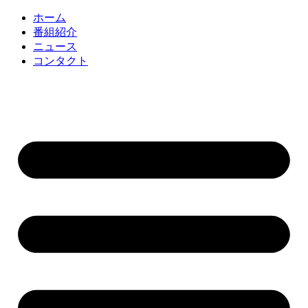
コ
ホーム
ン
番組紹介
テ
ニュース
ン
コンタクト
ツ
に
ス
キ
ッ
プ