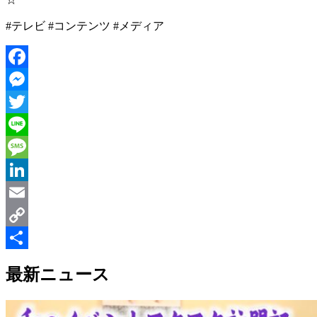
#テレビ #コンテンツ #メディア
Facebook
Messenger
Twitter
Line
Message
LinkedIn
Email
Copy
Link
共
最新ニュース
有