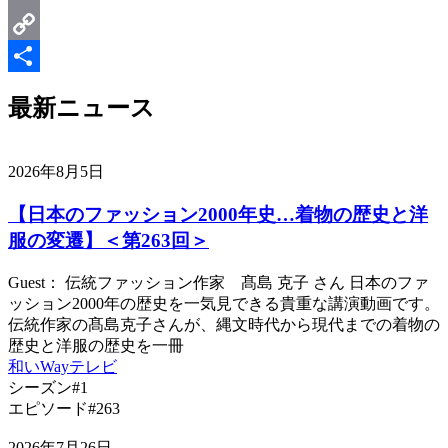
Email
Copy
Link
共
最新ニュース
有
2026年8月5日
【日本のファッション2000年史…着物の歴史と洋
服の変遷】＜第263回＞
Guest： 伝統ファッション作家 髙島 克子 さん 日本のファ
ッション2000年の歴史を一気見できる貴重な講演動画です。
伝統作家の髙島克子さんが、縄文時代から現代までの着物の
歴史と洋服の歴史を一冊
和いWayテレビ
シーズン#1
エピソード#263
2026年7月26日