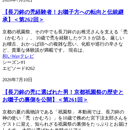
【長刀鉾の禿経験者！お囃子方への転向と伝統継
承】＜第262回＞
京都の祇園祭、その中でも長刀鉾のお稚児さんを支える「禿
（かむろ）」。 10歳で禿を経験したゲストが語る、厳しい
お稽古、おかっぱ頭への複雑な思い、化粧や巡行の辛さな
ど、貴重な体験談が満載です。 現在は、
和いWayテレビ
シーズン#1
エピソード#262
2026年7月10日
【長刀鉾の禿に選ばれた男！京都祇園祭の歴史と
お囃子の裏側を公開】＜第261回＞
京都の夏の風物詩である「祇園祭」 本動画では、長刀鉾の
神の使い「禿（かむろ）」を10歳で務めた宮下涼太郎さんを
ゲストに迎え、知られざる祇園祭の裏側をたっぷりとお届け