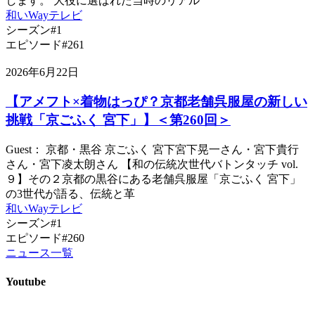
します。 大役に選ばれた当時のリアル
和いWayテレビ
シーズン#1
エピソード#261
2026年6月22日
【アメフト×着物はっぴ？京都老舗呉服屋の新しい
挑戦「京ごふく 宮下」】＜第260回＞
Guest： 京都・黒谷 京ごふく 宮下宮下晃一さん・宮下貴行
さん・宮下凌太朗さん 【和の伝統次世代バトンタッチ vol.
９】その２京都の黒谷にある老舗呉服屋「京ごふく 宮下」
の3世代が語る、伝統と革
和いWayテレビ
シーズン#1
エピソード#260
ニュース一覧
Youtube