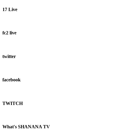
17 Live
fc2 live
twitter
facebook
TWITCH​
What's SHANANA TV