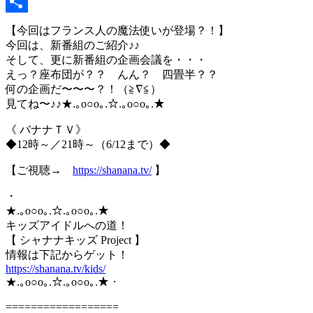
Copy
Link
共
【今回はフランス人の魔法使いが登場？！】
今回は、新番組のご紹介♪♪
有
そして、更に新番組の企画会議を・・・
えっ？座布団が？？ んん？ 四畳半？？
何の企画だ〜〜〜？！（≧∇≦）
見てね〜♪♪★.｡o○o｡.☆.｡o○o｡.★
《 バナナＴＶ》
◆12時～／21時～（6/12まで）◆
【ご視聴→
https://shanana.tv/
】
・
★.｡o○o｡.☆.｡o○o｡.★
キッズアイドルへの道！
【 シャナナキッズ Project 】
情報は下記からゲット！
https://shanana.tv/kids/
★.｡o○o｡.☆.｡o○o｡.★・
==================