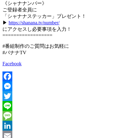
《シャナナンバー》
ご登録者全員に
「シャナナステッカー」プレゼント！
▶
https://shanana.tv/number/
にアクセスし必要事項を入力！
==================
#番組制作のご質問はお気軽に
#バナナTV
Facebook
Facebook
Messenger
Twitter
Line
Message
LinkedIn