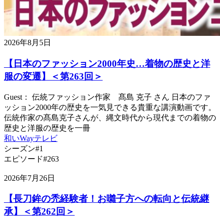
2026年8月5日
【日本のファッション2000年史…着物の歴史と洋
服の変遷】＜第263回＞
Guest： 伝統ファッション作家 髙島 克子 さん 日本のファ
ッション2000年の歴史を一気見できる貴重な講演動画です。
伝統作家の髙島克子さんが、縄文時代から現代までの着物の
歴史と洋服の歴史を一冊
和いWayテレビ
シーズン#1
エピソード#263
2026年7月26日
【長刀鉾の禿経験者！お囃子方への転向と伝統継
承】＜第262回＞