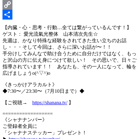
Email
Copy
Link
共
【内臓・心・思考・行動…全ては繋がっているんです！】
ゲスト： 愛光流氣光整体 山本清次先生☆
有
先週は、かなり特殊な経験をされてきた生い立ちのお話
し・・・そして今回は、さらに深いお話が〜！！
手分けしてみんなで助け合うために自分だけではなく、もっ
と沢山の方に伝え身につけて欲しい！ その思いで、日々ご
指導されています！！ あなたも、その一人になって、輪を
広げましょうo(^▽^)o
《きっかけアラカルト》
◆7:30〜／23:30〜（7月10日まで）◆
【ご視聴→
https://shanana.tv/
】
==================
《シャナナンバー》
ご登録者全員に
「シャナナステッカー」プレゼント！