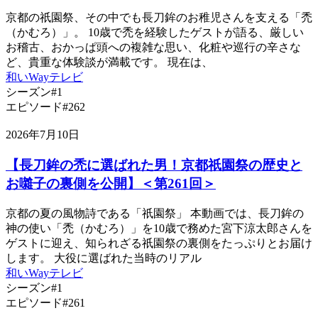
京都の祇園祭、その中でも長刀鉾のお稚児さんを支える「禿
（かむろ）」。 10歳で禿を経験したゲストが語る、厳しい
お稽古、おかっぱ頭への複雑な思い、化粧や巡行の辛さな
ど、貴重な体験談が満載です。 現在は、
和いWayテレビ
シーズン#1
エピソード#262
2026年7月10日
【長刀鉾の禿に選ばれた男！京都祇園祭の歴史と
お囃子の裏側を公開】＜第261回＞
京都の夏の風物詩である「祇園祭」 本動画では、長刀鉾の
神の使い「禿（かむろ）」を10歳で務めた宮下涼太郎さんを
ゲストに迎え、知られざる祇園祭の裏側をたっぷりとお届け
します。 大役に選ばれた当時のリアル
和いWayテレビ
シーズン#1
エピソード#261