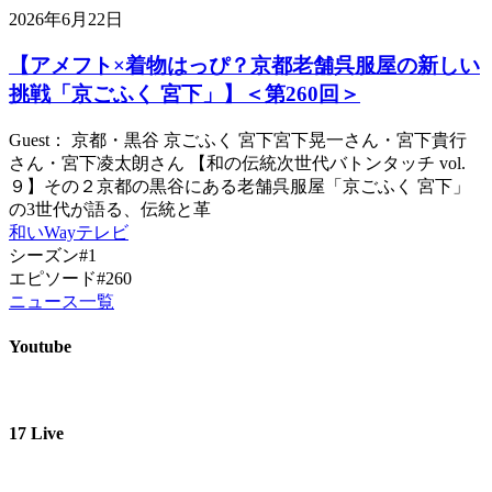
2026年6月22日
【アメフト×着物はっぴ？京都老舗呉服屋の新しい
挑戦「京ごふく 宮下」】＜第260回＞
Guest： 京都・黒谷 京ごふく 宮下宮下晃一さん・宮下貴行
さん・宮下凌太朗さん 【和の伝統次世代バトンタッチ vol.
９】その２京都の黒谷にある老舗呉服屋「京ごふく 宮下」
の3世代が語る、伝統と革
和いWayテレビ
シーズン#1
エピソード#260
ニュース一覧
Youtube
17 Live