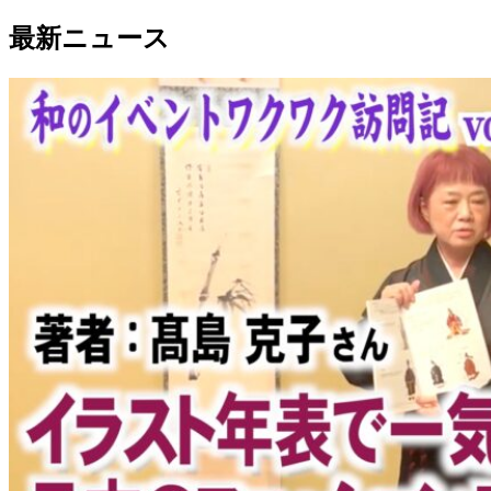
Link
共
最新ニュース
有