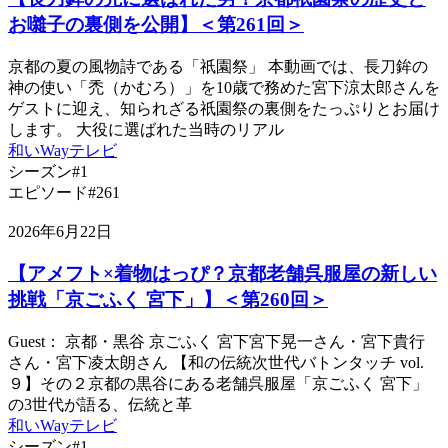
お囃子の裏側を公開】＜第261回＞
京都の夏の風物詩である「祇園祭」 本動画では、長刀鉾の
神の使い「禿（かむろ）」を10歳で務めた宮下涼太郎さんを
ゲストに迎え、知られざる祇園祭の裏側をたっぷりとお届け
します。 大役に選ばれた当時のリアル
和いWayテレビ
シーズン#1
エピソード#261
2026年6月22日
【アメフト×着物はっぴ？京都老舗呉服屋の新しい
挑戦「京ごふく 宮下」】＜第260回＞
Guest： 京都・黒谷 京ごふく 宮下宮下晃一さん・宮下貴行
さん・宮下凌太朗さん 【和の伝統次世代バトンタッチ vol.
９】その２京都の黒谷にある老舗呉服屋「京ごふく 宮下」
の3世代が語る、伝統と革
和いWayテレビ
シーズン#1