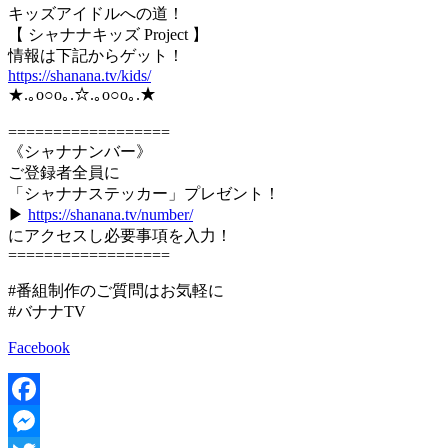
キッズアイドルへの道！
【 シャナナキッズ Project 】
情報は下記からゲット！
https://shanana.tv/kids/
★.｡o○o｡.☆.｡o○o｡.★
==================
《シャナナンバー》
ご登録者全員に
「シャナナステッカー」プレゼント！
▶
https://shanana.tv/number/
にアクセスし必要事項を入力！
==================
#番組制作のご質問はお気軽に
#バナナTV
Facebook
Facebook