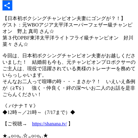
Copy
Link
共
【日本初ボクシングチャンピオン夫妻にゴングが？！】
ゲスト：元WBOアジア太平洋スーパーフェザー級チャンピ
有
オン 野上 真司 さん☆
第３代OPBF東洋太平洋ライトフライ級チャンピオン 好川
菜々 さん☆
今回は、日本初ボクシングチャンピオン夫妻がお越しくださ
いました！ 結婚前も今も、元チャンピオンプロボクサーの
ご主人は、現役で活躍されている奥様のトレーナーを務めて
いらっしゃいます。
そんなお二人って喧嘩の時・・・まさか？！ いえいえ条例
が（≧∇≦） 強く・仲良く・絆の深〜いお二人のお話を是非
ごらんください！
《 バナナＴＶ》
◆12時～／21時～（7/17まで）◆
【ご視聴→
https://shanana.tv/
】
★.｡o○o｡.☆.｡o○o｡.★