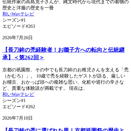
伝統作家の髙島克子さんが、縄文時代から現代までの着物の
歴史と洋服の歴史を一冊
和いWayテレビ
シーズン#1
エピソード#263
2026年7月26日
【長刀鉾の禿経験者！お囃子方への転向と伝統継
承】＜第262回＞
京都の祇園祭、その中でも長刀鉾のお稚児さんを支える「禿
（かむろ）」。 10歳で禿を経験したゲストが語る、厳しい
お稽古、おかっぱ頭への複雑な思い、化粧や巡行の辛さな
ど、貴重な体験談が満載です。 現在は、
和いWayテレビ
シーズン#1
エピソード#262
2026年7月10日
【長刀鉾の禿に選ばれた男！京都祇園祭の歴史と