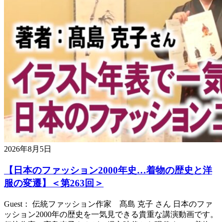
2026年8月5日
【日本のファッション2000年史…着物の歴史と洋
服の変遷】＜第263回＞
Guest： 伝統ファッション作家 髙島 克子 さん 日本のファ
ッション2000年の歴史を一気見できる貴重な講演動画です。