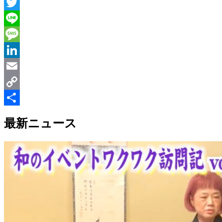
Messenger
Twitter
Line
Message
LinkedIn
Email
Copy
Link
共
最新ニュース
有