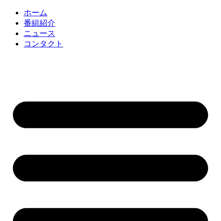
コ
ホーム
ン
番組紹介
テ
ニュース
ン
コンタクト
ツ
に
ス
キ
ッ
プ