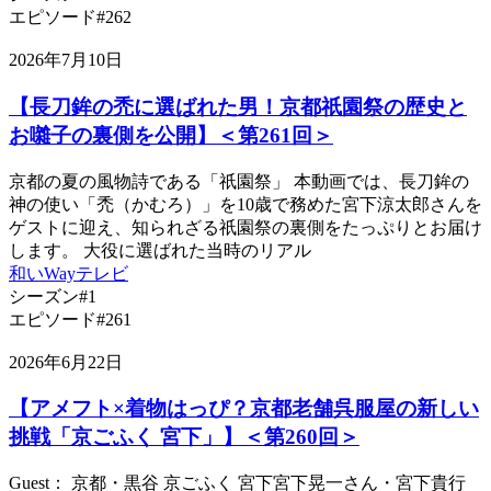
エピソード#262
2026年7月10日
【長刀鉾の禿に選ばれた男！京都祇園祭の歴史と
お囃子の裏側を公開】＜第261回＞
京都の夏の風物詩である「祇園祭」 本動画では、長刀鉾の
神の使い「禿（かむろ）」を10歳で務めた宮下涼太郎さんを
ゲストに迎え、知られざる祇園祭の裏側をたっぷりとお届け
します。 大役に選ばれた当時のリアル
和いWayテレビ
シーズン#1
エピソード#261
2026年6月22日
【アメフト×着物はっぴ？京都老舗呉服屋の新しい
挑戦「京ごふく 宮下」】＜第260回＞
Guest： 京都・黒谷 京ごふく 宮下宮下晃一さん・宮下貴行