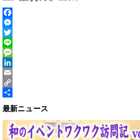
Facebook
Messenger
Twitter
Line
Message
LinkedIn
Email
Copy
Link
共
最新ニュース
有