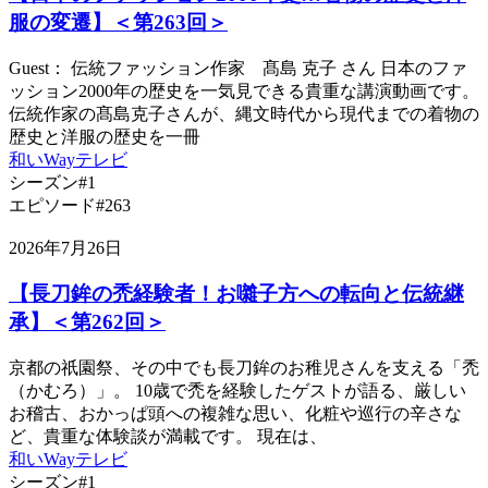
服の変遷】＜第263回＞
Guest： 伝統ファッション作家 髙島 克子 さん 日本のファ
ッション2000年の歴史を一気見できる貴重な講演動画です。
伝統作家の髙島克子さんが、縄文時代から現代までの着物の
歴史と洋服の歴史を一冊
和いWayテレビ
シーズン#1
エピソード#263
2026年7月26日
【長刀鉾の禿経験者！お囃子方への転向と伝統継
承】＜第262回＞
京都の祇園祭、その中でも長刀鉾のお稚児さんを支える「禿
（かむろ）」。 10歳で禿を経験したゲストが語る、厳しい
お稽古、おかっぱ頭への複雑な思い、化粧や巡行の辛さな
ど、貴重な体験談が満載です。 現在は、
和いWayテレビ
シーズン#1