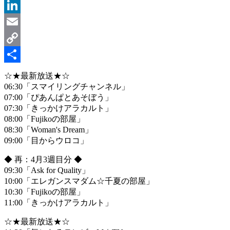
Message
LinkedIn
Email
Copy
Link
共
☆★最新放送★☆
06:30「スマイリングチャンネル」
有
07:00「ぴあんぱとあそぼう」
07:30「きっかけアラカルト」
08:00「Fujikoの部屋」
08:30「Woman's Dream」
09:00「目からウロコ」
◆ 再：4月3週目分 ◆
09:30「Ask for Quality」
10:00「エレガンスマダム☆千夏の部屋」
10:30「Fujikoの部屋」
11:00「きっかけアラカルト」
☆★最新放送★☆