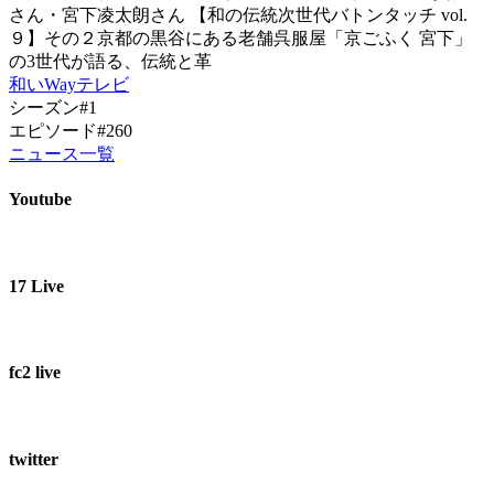
さん・宮下凌太朗さん 【和の伝統次世代バトンタッチ vol.
９】その２京都の黒谷にある老舗呉服屋「京ごふく 宮下」
の3世代が語る、伝統と革
和いWayテレビ
シーズン#1
エピソード#260
ニュース一覧
Youtube
17 Live
fc2 live
twitter