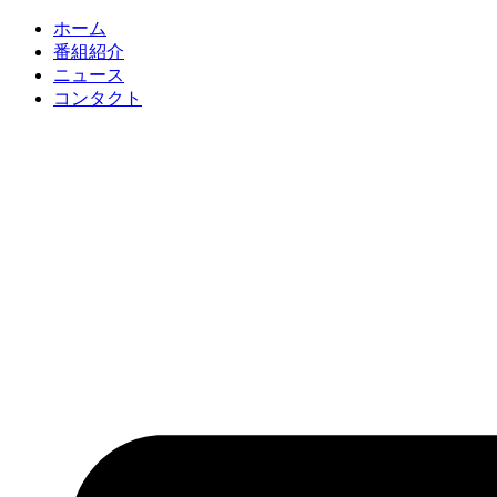
コ
ホーム
ン
番組紹介
テ
ニュース
ン
コンタクト
ツ
に
ス
キ
ッ
プ