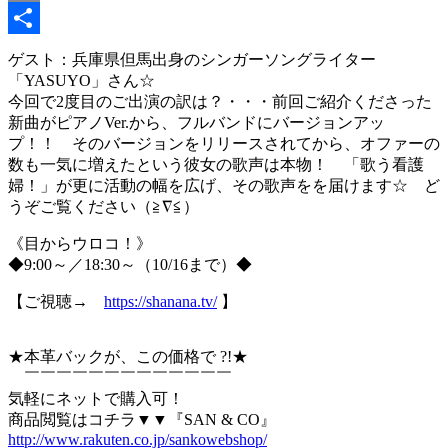
Copy
Link
共
ゲスト：兵庫県但馬出身のシンガーソングライター
「YASUYO」さん☆
有
今回で2度目のご出演の訳は？・・・前回ご紹介くださった
新曲がピアノVer.から、フルバンドにバージョンアッ
プ！！ そのバージョンをリリースされてから、オファーの
数も一気に増えたという彼女の歌声は本物！ 「歌う看護
婦！」が更に活動の幅を広げ、その歌声をを届けます☆ ど
うぞご覧ください（≧∇≦）
《目からウロコ！》
◆9:00～／18:30～（10/16まで）◆
【ご視聴→
https://shanana.tv/
】
★本革バックが、この価格で ?!★
￣￣￣￣￣￣￣￣￣￣￣￣￣
気軽にネットで購入可！
商品閲覧はコチラ▼▼『SAN & CO』
http://www.rakuten.co.jp/sankowebshop/