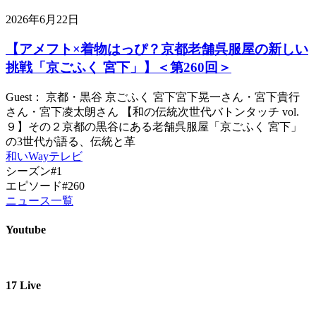
2026年6月22日
【アメフト×着物はっぴ？京都老舗呉服屋の新しい
挑戦「京ごふく 宮下」】＜第260回＞
Guest： 京都・黒谷 京ごふく 宮下宮下晃一さん・宮下貴行
さん・宮下凌太朗さん 【和の伝統次世代バトンタッチ vol.
９】その２京都の黒谷にある老舗呉服屋「京ごふく 宮下」
の3世代が語る、伝統と革
和いWayテレビ
シーズン#1
エピソード#260
ニュース一覧
Youtube
17 Live