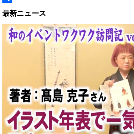
Link
共
最新ニュース
有