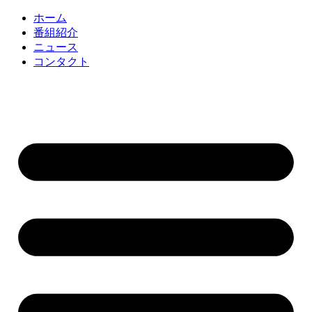
コ
ホーム
ン
番組紹介
テ
ニュース
ン
コンタクト
ツ
に
ス
キ
ッ
プ