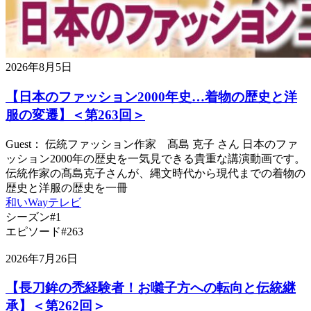
2026年8月5日
【日本のファッション2000年史…着物の歴史と洋
服の変遷】＜第263回＞
Guest： 伝統ファッション作家 髙島 克子 さん 日本のファ
ッション2000年の歴史を一気見できる貴重な講演動画です。
伝統作家の髙島克子さんが、縄文時代から現代までの着物の
歴史と洋服の歴史を一冊
和いWayテレビ
シーズン#1
エピソード#263
2026年7月26日
【長刀鉾の禿経験者！お囃子方への転向と伝統継
承】＜第262回＞