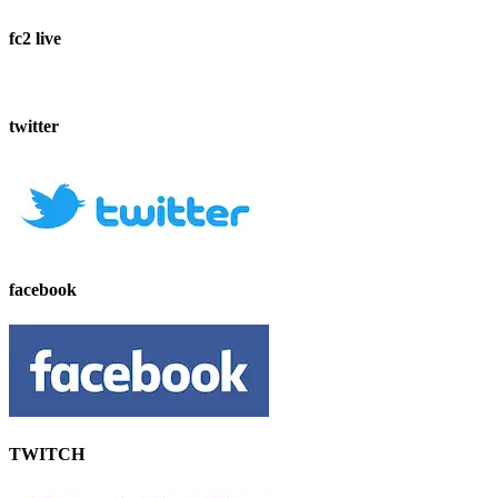
fc2 live
twitter
facebook
TWITCH​