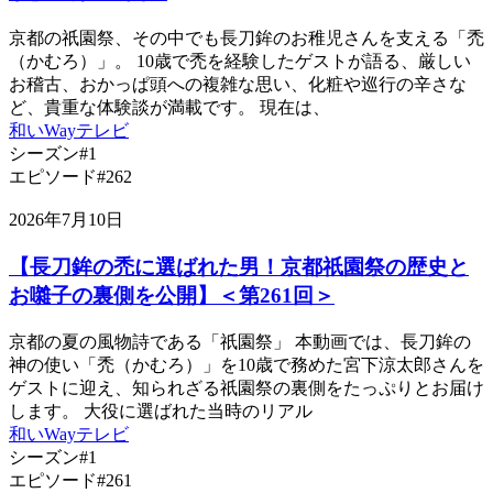
京都の祇園祭、その中でも長刀鉾のお稚児さんを支える「禿
（かむろ）」。 10歳で禿を経験したゲストが語る、厳しい
お稽古、おかっぱ頭への複雑な思い、化粧や巡行の辛さな
ど、貴重な体験談が満載です。 現在は、
和いWayテレビ
シーズン#1
エピソード#262
2026年7月10日
【長刀鉾の禿に選ばれた男！京都祇園祭の歴史と
お囃子の裏側を公開】＜第261回＞
京都の夏の風物詩である「祇園祭」 本動画では、長刀鉾の
神の使い「禿（かむろ）」を10歳で務めた宮下涼太郎さんを
ゲストに迎え、知られざる祇園祭の裏側をたっぷりとお届け
します。 大役に選ばれた当時のリアル
和いWayテレビ
シーズン#1
エピソード#261