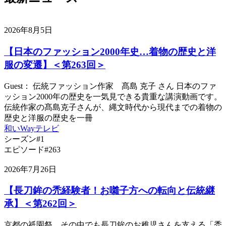
有
2026年8月5日
【日本のファッション2000年史…着物の歴史と洋
服の変遷】＜第263回＞
Guest： 伝統ファッション作家 髙島 克子 さん 日本のファ
ッション2000年の歴史を一気見できる貴重な講演動画です。
伝統作家の髙島克子さんが、縄文時代から現代までの着物の
歴史と洋服の歴史を一冊
和いWayテレビ
シーズン#1
エピソード#263
2026年7月26日
【長刀鉾の禿経験者！お囃子方への転向と伝統継
承】＜第262回＞
京都の祇園祭、その中でも長刀鉾のお稚児さんを支える「禿