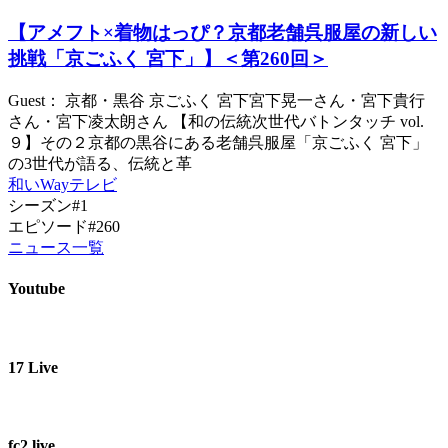
【アメフト×着物はっぴ？京都老舗呉服屋の新しい
挑戦「京ごふく 宮下」】＜第260回＞
Guest： 京都・黒谷 京ごふく 宮下宮下晃一さん・宮下貴行
さん・宮下凌太朗さん 【和の伝統次世代バトンタッチ vol.
９】その２京都の黒谷にある老舗呉服屋「京ごふく 宮下」
の3世代が語る、伝統と革
和いWayテレビ
シーズン#1
エピソード#260
ニュース一覧
Youtube
17 Live
fc2 live