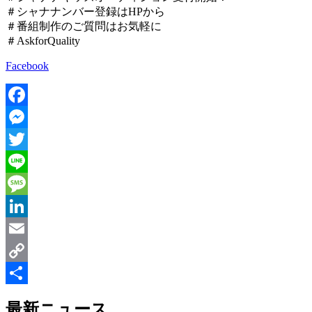
＃シャナナンバー登録はHPから
＃番組制作のご質問はお気軽に
＃AskforQuality
Facebook
Facebook
Messenger
Twitter
Line
Message
LinkedIn
Email
Copy
Link
共
最新ニュース