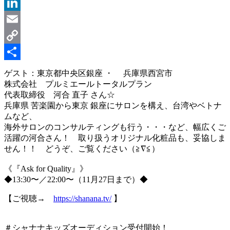
Message
LinkedIn
Email
Copy
Link
共
ゲスト：東京都中央区銀座 ・ 兵庫県西宮市
株式会社 プルミエールトータルプラン
有
代表取締役 河合 直子 さん☆
兵庫県 苦楽園から東京 銀座にサロンを構え、台湾やベトナ
ムなど、
海外サロンのコンサルティングも行う・・・など、幅広くご
活躍の河合さん！ 取り扱うオリジナル化粧品も、妥協しま
せん！！ どうぞ、ご覧ください（≧∇≦）
《『Ask for Quality』》
◆13:30〜／22:00〜（11月27日まで）◆
【ご視聴→
https://shanana.tv/
】
＃シャナナキッズオーディション受付開始！