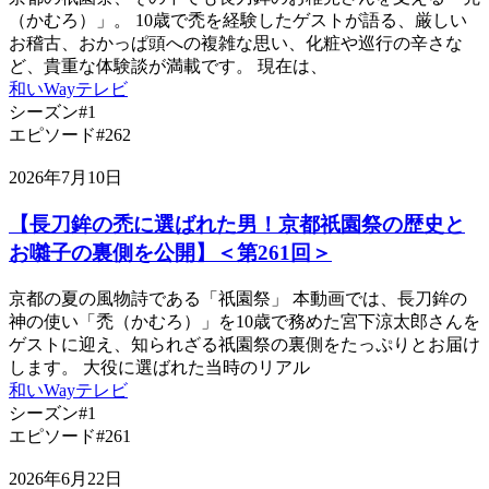
（かむろ）」。 10歳で禿を経験したゲストが語る、厳しい
お稽古、おかっぱ頭への複雑な思い、化粧や巡行の辛さな
ど、貴重な体験談が満載です。 現在は、
和いWayテレビ
シーズン#1
エピソード#262
2026年7月10日
【長刀鉾の禿に選ばれた男！京都祇園祭の歴史と
お囃子の裏側を公開】＜第261回＞
京都の夏の風物詩である「祇園祭」 本動画では、長刀鉾の
神の使い「禿（かむろ）」を10歳で務めた宮下涼太郎さんを
ゲストに迎え、知られざる祇園祭の裏側をたっぷりとお届け
します。 大役に選ばれた当時のリアル
和いWayテレビ
シーズン#1
エピソード#261
2026年6月22日