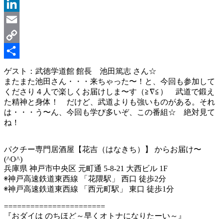
Message
LinkedIn
Email
Copy
Link
共
ゲスト：武徳学道館 館長 池田篤志 さん☆
またまた池田さん・・・来ちゃった〜！と、今回も参加して
有
くださり４人で楽しくお届けしま〜す（≧∇≦） 武道で鍛え
た精神と身体！ だけど、武道よりも強いものがある。それ
は・・・う〜ん、今回も学び多いぞ、この番組☆ 絶対見て
ね！
パクチー専門居酒屋【花吉（はなきち）】 からお届け〜
(^O^)
兵庫県 神戸市中央区 元町通 5-8-21 大西ビル 1F
◉神戸高速鉄道東西線 「花隈駅」 西口 徒歩2分
◉神戸高速鉄道東西線 「西元町駅」 東口 徒歩1分
=======================
『おダイは のちほど～早くオトナになりたーい～』