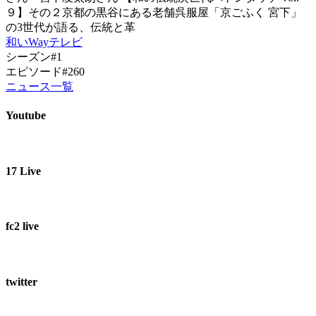
９】その２京都の黒谷にある老舗呉服屋「京ごふく 宮下」
の3世代が語る、伝統と革
和いWayテレビ
シーズン#1
エピソード#260
ニュース一覧
Youtube
17 Live
fc2 live
twitter