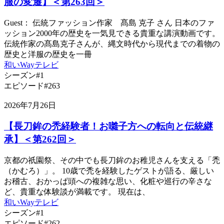
服の変遷】＜第263回＞
Guest： 伝統ファッション作家 髙島 克子 さん 日本のファ
ッション2000年の歴史を一気見できる貴重な講演動画です。
伝統作家の髙島克子さんが、縄文時代から現代までの着物の
歴史と洋服の歴史を一冊
和いWayテレビ
シーズン#1
エピソード#263
2026年7月26日
【長刀鉾の禿経験者！お囃子方への転向と伝統継
承】＜第262回＞
京都の祇園祭、その中でも長刀鉾のお稚児さんを支える「禿
（かむろ）」。 10歳で禿を経験したゲストが語る、厳しい
お稽古、おかっぱ頭への複雑な思い、化粧や巡行の辛さな
ど、貴重な体験談が満載です。 現在は、
和いWayテレビ
シーズン#1
エピソード#262