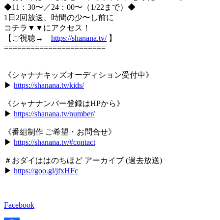
◆11：30〜／24：00〜（1/22まで）◆
1日2回放送、時間の少〜し前に
コチラ▼▼にアクセス！
【ご視聴→
https://shanana.tv/
】
=======================
《シャナナキッズオーディション受付中》
▶︎
https://shanana.tv/kids/
《シャナナンバー登録はHPから》
▶︎
https://shanana.tv/number/
《番組制作 ご希望・お問合せ》
▶︎
https://shanana.tv/#contact
＃おダイははのちほど アーカイブ (過去放送)
▶︎
https://goo.gl/jfxHFc
Facebook