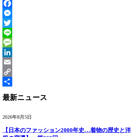
Facebook
Messenger
Twitter
Line
Message
LinkedIn
Email
Copy
Link
共
最新ニュース
有
2026年8月5日
【日本のファッション2000年史…着物の歴史と洋