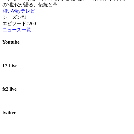
の3世代が語る、伝統と革
和いWayテレビ
シーズン#1
エピソード#260
ニュース一覧
Youtube
17 Live
fc2 live
twitter