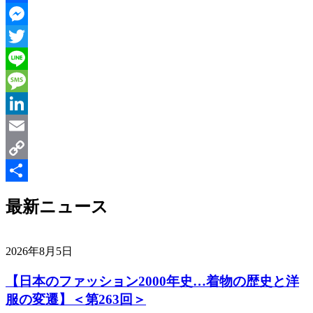
Facebook
Messenger
Twitter
Line
Message
LinkedIn
Email
Copy
Link
共
最新ニュース
有
2026年8月5日
【日本のファッション2000年史…着物の歴史と洋
服の変遷】＜第263回＞