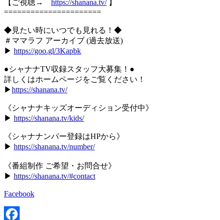
【ご視聴→
https://shanana.tv/
】
======================
◆見たい時にいつでも見れる！◆
＃ママラフ アーカイブ (過去放送)
▶︎
https://goo.gl/3Kapbk
●シャナナTV収録スタッフ大募集！●
詳しくはホームページをご覧ください！
▶
https://shanana.tv/
《シャナナキッズオーディション受付中》
▶︎
https://shanana.tv/kids/
《シャナナンバー登録はHPから》
▶︎
https://shanana.tv/number/
《番組制作 ご希望・お問合せ》
▶︎
https://shanana.tv/#contact
Facebook