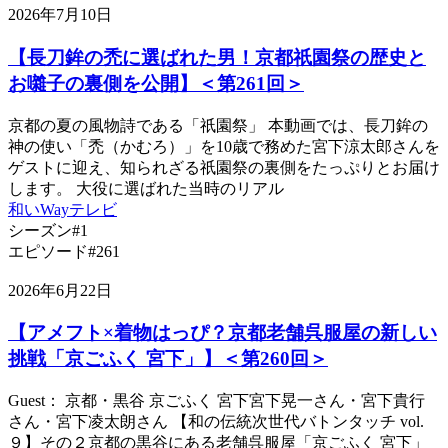
2026年7月10日
【長刀鉾の禿に選ばれた男！京都祇園祭の歴史と
お囃子の裏側を公開】＜第261回＞
京都の夏の風物詩である「祇園祭」 本動画では、長刀鉾の
神の使い「禿（かむろ）」を10歳で務めた宮下涼太郎さんを
ゲストに迎え、知られざる祇園祭の裏側をたっぷりとお届け
します。 大役に選ばれた当時のリアル
和いWayテレビ
シーズン#1
エピソード#261
2026年6月22日
【アメフト×着物はっぴ？京都老舗呉服屋の新しい
挑戦「京ごふく 宮下」】＜第260回＞
Guest： 京都・黒谷 京ごふく 宮下宮下晃一さん・宮下貴行
さん・宮下凌太朗さん 【和の伝統次世代バトンタッチ vol.
９】その２京都の黒谷にある老舗呉服屋「京ごふく 宮下」