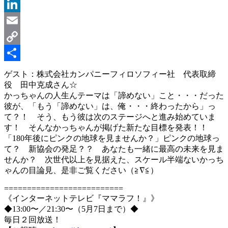
Message
LinkedIn
Email
Copy
Link
共
ゲスト：株式会社カンパニーフィロソフィー社 代表取締
役 田中克成さん☆
有
かっちゃんの人生んテーマは「諦めない」こと・・・だった
彼が、「もう「諦めない」は、俺・・・終わったから」っ
て？！ そう、もう彼は次のステージへと進み始めていま
す！ そんなかっちゃんが掲げた新たな目標を発表！！
「180年後にピンクの地球を見ませんか？」ピンクの地球っ
て？ 新協会の発足？？ あなたも一緒に最高の未来を見ま
せんか？ 次世代以上を見据えた、スケール半端ないかっち
ゃんの目論見、是非ご覧ください（≧∇≦）
==========================
《インターネットテレビ『ママラフ！』》
◆13:00〜／21:30〜（5月7日まで）◆
毎日２回放送！