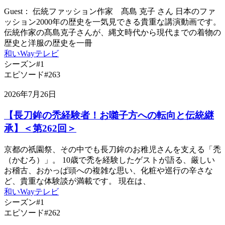
Guest： 伝統ファッション作家 髙島 克子 さん 日本のファ
ッション2000年の歴史を一気見できる貴重な講演動画です。
伝統作家の髙島克子さんが、縄文時代から現代までの着物の
歴史と洋服の歴史を一冊
和いWayテレビ
シーズン#1
エピソード#263
2026年7月26日
【長刀鉾の禿経験者！お囃子方への転向と伝統継
承】＜第262回＞
京都の祇園祭、その中でも長刀鉾のお稚児さんを支える「禿
（かむろ）」。 10歳で禿を経験したゲストが語る、厳しい
お稽古、おかっぱ頭への複雑な思い、化粧や巡行の辛さな
ど、貴重な体験談が満載です。 現在は、
和いWayテレビ
シーズン#1
エピソード#262