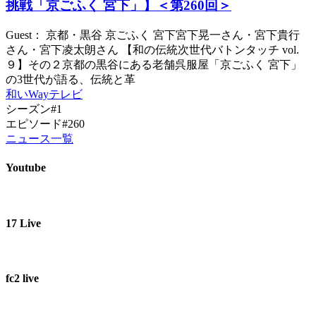
挑戦「京ごふく 宮下」】＜第260回＞
Guest： 京都・黒谷 京ごふく 宮下宮下晃一さん・宮下貴行
さん・宮下凌太朗さん 【和の伝統次世代バトンタッチ vol.
９】その２京都の黒谷にある老舗呉服屋「京ごふく 宮下」
の3世代が語る、伝統と革
和いWayテレビ
シーズン#1
エピソード#260
ニュース一覧
Youtube
17 Live
fc2 live