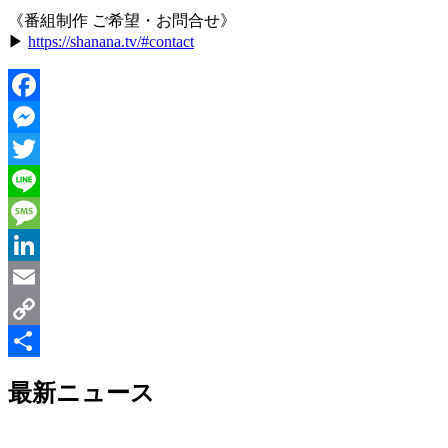
《番組制作 ご希望・お問合せ》
▶︎
https://shanana.tv/#contact
Facebook
Messenger
Twitter
Line
Message
LinkedIn
Email
Copy
Link
共
最新ニュース
有