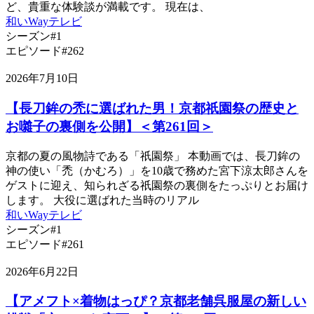
ど、貴重な体験談が満載です。 現在は、
和いWayテレビ
シーズン#1
エピソード#262
2026年7月10日
【長刀鉾の禿に選ばれた男！京都祇園祭の歴史と
お囃子の裏側を公開】＜第261回＞
京都の夏の風物詩である「祇園祭」 本動画では、長刀鉾の
神の使い「禿（かむろ）」を10歳で務めた宮下涼太郎さんを
ゲストに迎え、知られざる祇園祭の裏側をたっぷりとお届け
します。 大役に選ばれた当時のリアル
和いWayテレビ
シーズン#1
エピソード#261
2026年6月22日
【アメフト×着物はっぴ？京都老舗呉服屋の新しい