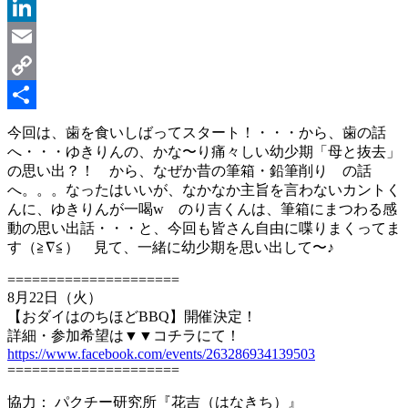
Message
LinkedIn
Email
Copy
Link
共
今回は、歯を食いしばってスタート！・・・から、歯の話
へ・・・ゆきりんの、かな〜り痛々しい幼少期「母と抜去」
有
の思い出？！ から、なぜか昔の筆箱・鉛筆削り の話
へ。。。なったはいいが、なかなか主旨を言わないカントく
んに、ゆきりんが一喝w のり吉くんは、筆箱にまつわる感
動の思い出話・・・と、今回も皆さん自由に喋りまくってま
す（≧∇≦） 見て、一緒に幼少期を思い出して〜♪
=====================
8月22日（火）
【おダイはのちほどBBQ】開催決定！
詳細・参加希望は▼▼コチラにて！
https://www.facebook.com/events/263286934139503
=====================
協力： パクチー研究所『花吉​（はなきち）』