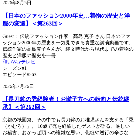
2026年8月5日
【日本のファッション2000年史…着物の歴史と洋
服の変遷】＜第263回＞
Guest： 伝統ファッション作家 髙島 克子 さん 日本のファ
ッション2000年の歴史を一気見できる貴重な講演動画です。
伝統作家の髙島克子さんが、縄文時代から現代までの着物の
歴史と洋服の歴史を一冊
和いWayテレビ
シーズン#1
エピソード#263
2026年7月26日
【長刀鉾の禿経験者！お囃子方への転向と伝統継
承】＜第262回＞
京都の祇園祭、その中でも長刀鉾のお稚児さんを支える「禿
（かむろ）」。 10歳で禿を経験したゲストが語る、厳しい
お稽古、おかっぱ頭への複雑な思い、化粧や巡行の辛さな