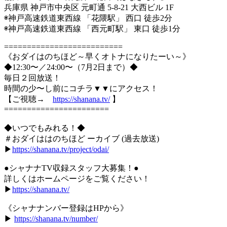
兵庫県 神戸市中央区 元町通 5-8-21 大西ビル 1F
◉神戸高速鉄道東西線 「花隈駅」 西口 徒歩2分
◉神戸高速鉄道東西線 「西元町駅」 東口 徒歩1分
==========================
《おダイはのちほど～早くオトナになりたーい～》
◆12:30〜／24:00〜（7月2日まで）◆
毎日２回放送！
時間の少〜し前にコチラ▼▼にアクセス！
【ご視聴→
https://shanana.tv/
】
=======================
◆いつでもみれる！◆
＃おダイははのちほど ーカイブ (過去放送)
▶︎
https://shanana.tv/project/odai/
●シャナナTV収録スタッフ大募集！●
詳しくはホームページをご覧ください！
▶︎
https://shanana.tv/
《シャナナンバー登録はHPから》
▶︎
https://shanana.tv/number/