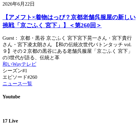
2026年6月22日
【アメフト×着物はっぴ？京都老舗呉服屋の新しい
挑戦「京ごふく 宮下」】＜第260回＞
Guest： 京都・黒谷 京ごふく 宮下宮下晃一さん・宮下貴行
さん・宮下凌太朗さん 【和の伝統次世代バトンタッチ vol.
９】その２京都の黒谷にある老舗呉服屋「京ごふく 宮下」
の3世代が語る、伝統と革
和いWayテレビ
シーズン#1
エピソード#260
ニュース一覧
Youtube
17 Live