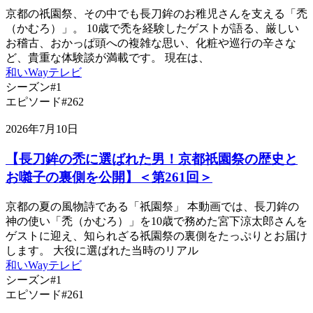
京都の祇園祭、その中でも長刀鉾のお稚児さんを支える「禿
（かむろ）」。 10歳で禿を経験したゲストが語る、厳しい
お稽古、おかっぱ頭への複雑な思い、化粧や巡行の辛さな
ど、貴重な体験談が満載です。 現在は、
和いWayテレビ
シーズン#1
エピソード#262
2026年7月10日
【長刀鉾の禿に選ばれた男！京都祇園祭の歴史と
お囃子の裏側を公開】＜第261回＞
京都の夏の風物詩である「祇園祭」 本動画では、長刀鉾の
神の使い「禿（かむろ）」を10歳で務めた宮下涼太郎さんを
ゲストに迎え、知られざる祇園祭の裏側をたっぷりとお届け
します。 大役に選ばれた当時のリアル
和いWayテレビ
シーズン#1
エピソード#261