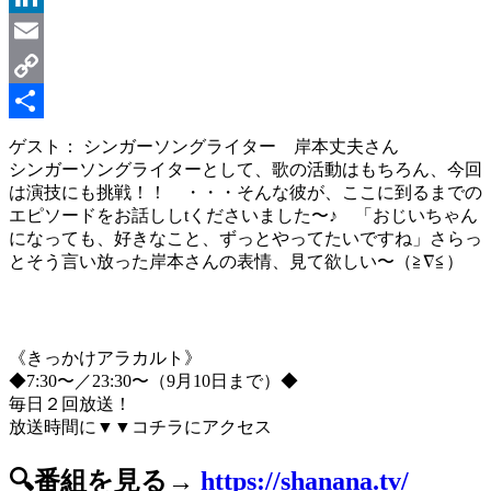
LinkedIn
Email
Copy
Link
共
ゲスト： シンガーソングライター 岸本丈夫さん
シンガーソングライターとして、歌の活動はもちろん、今回
有
は演技にも挑戦！！ ・・・そんな彼が、ここに到るまでの
エピソードをお話ししtくださいました〜♪ 「おじいちゃん
になっても、好きなこと、ずっとやってたいですね」さらっ
とそう言い放った岸本さんの表情、見て欲しい〜（≧∇≦）
《きっかけアラカルト》
◆7:30〜／23:30〜（9月10日まで）◆
毎日２回放送！
放送時間に▼▼コチラにアクセス
🔍番組を見る→
https://shanana.tv/