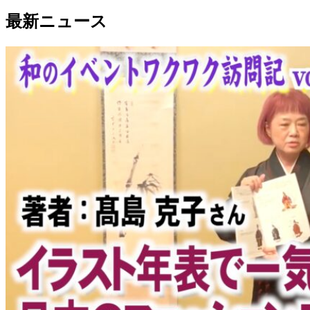
Link
共
最新ニュース
有