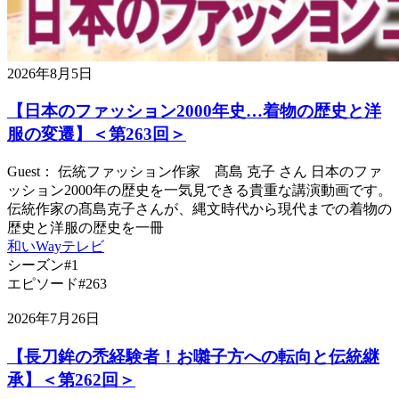
2026年8月5日
【日本のファッション2000年史…着物の歴史と洋
服の変遷】＜第263回＞
Guest： 伝統ファッション作家 髙島 克子 さん 日本のファ
ッション2000年の歴史を一気見できる貴重な講演動画です。
伝統作家の髙島克子さんが、縄文時代から現代までの着物の
歴史と洋服の歴史を一冊
和いWayテレビ
シーズン#1
エピソード#263
2026年7月26日
【長刀鉾の禿経験者！お囃子方への転向と伝統継
承】＜第262回＞