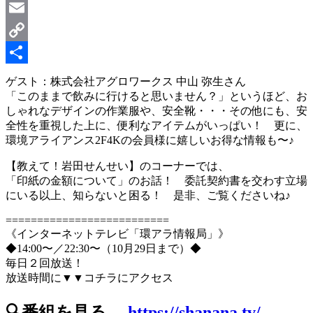
LinkedIn
Email
Copy
Link
共
ゲスト：株式会社アグロワークス 中山 弥生さん
「このままで飲みに行けると思いません？」というほど、お
有
しゃれなデザインの作業服や、安全靴・・・その他にも、安
全性を重視した上に、便利なアイテムがいっぱい！ 更に、
環境アライアンス2F4Kの会員様に嬉しいお得な情報も〜♪
【教えて！岩田せんせい】のコーナーでは、
「印紙の金額について」のお話！ 委託契約書を交わす立場
にいる以上、知らないと困る！ 是非、ご覧くださいね♪
==========================
《インターネットテレビ「環アラ情報局」》
◆14:00〜／22:30〜（10月29日まで）◆
毎日２回放送！
放送時間に▼▼コチラにアクセス
🔍番組を見る→
https://shanana.tv/