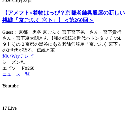
2026年6月22日
【アメフト×着物はっぴ？京都老舗呉服屋の新しい
挑戦「京ごふく 宮下」】＜第260回＞
Guest： 京都・黒谷 京ごふく 宮下宮下晃一さん・宮下貴行
さん・宮下凌太朗さん 【和の伝統次世代バトンタッチ vol.
９】その２京都の黒谷にある老舗呉服屋「京ごふく 宮下」
の3世代が語る、伝統と革
和いWayテレビ
シーズン#1
エピソード#260
ニュース一覧
Youtube
17 Live