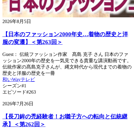
2026年8月5日
【日本のファッション2000年史…着物の歴史と洋
服の変遷】＜第263回＞
Guest： 伝統ファッション作家 髙島 克子 さん 日本のファ
ッション2000年の歴史を一気見できる貴重な講演動画です。
伝統作家の髙島克子さんが、縄文時代から現代までの着物の
歴史と洋服の歴史を一冊
和いWayテレビ
シーズン#1
エピソード#263
2026年7月26日
【長刀鉾の禿経験者！お囃子方への転向と伝統継
承】＜第262回＞