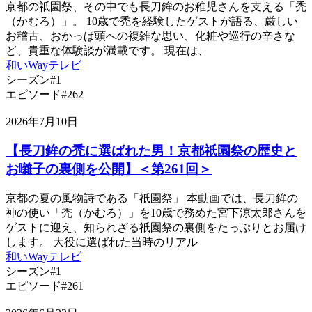
京都の祇園祭、その中でも長刀鉾のお稚児さんを支える「禿
（かむろ）」。 10歳で禿を経験したゲストが語る、厳しい
お稽古、おかっぱ頭への複雑な思い、化粧や巡行の辛さな
ど、貴重な体験談が満載です。 現在は、
和いWayテレビ
シーズン#1
エピソード#262
2026年7月10日
【長刀鉾の禿に選ばれた男！京都祇園祭の歴史と
お囃子の裏側を公開】＜第261回＞
京都の夏の風物詩である「祇園祭」 本動画では、長刀鉾の
神の使い「禿（かむろ）」を10歳で務めた宮下涼太郎さんを
ゲストに迎え、知られざる祇園祭の裏側をたっぷりとお届け
します。 大役に選ばれた当時のリアル
和いWayテレビ
シーズン#1
エピソード#261