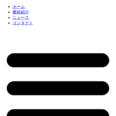
コ
ホーム
ン
番組紹介
テ
ニュース
ン
コンタクト
ツ
に
ス
キ
ッ
プ