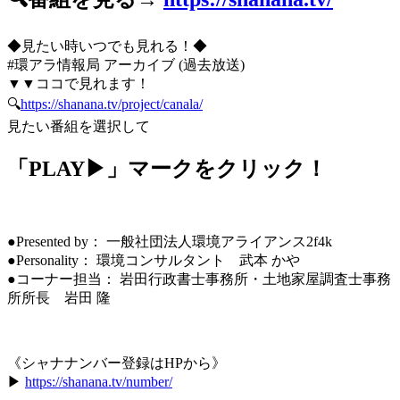
◆見たい時いつでも見れる！◆
#環アラ情報局 アーカイブ (過去放送)
▼▼ココで見れます！
🔍
https://shanana.tv/project/canala/
見たい番組を選択して
「PLAY▶」マークをクリック！
●Presented by： 一般社団法人環境アライアンス2f4k
●Personality： 環境コンサルタント 武本 かや
●コーナー担当： 岩田行政書士事務所・土地家屋調査士事務
所所長 岩田 隆
《シャナナンバー登録はHPから》
▶︎
https://shanana.tv/number/