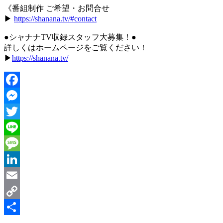
《番組制作 ご希望・お問合せ
▶︎
https://shanana.tv/#contact
●シャナナTV収録スタッフ大募集！●
詳しくはホームページをご覧ください！
▶
https://shanana.tv/
Facebook
Messenger
Twitter
Line
Message
LinkedIn
Email
Copy
Link
共