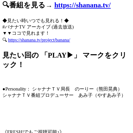
🔍番組を見る→
https://shanana.tv/
◆見たい時いつでも見れる！◆
#バナナTV アーカイブ (過去放送)
▼▼ココで見れます！
🔍
https://shanana.tv/project/banana/
見たい回の 「PLAY▶」 マークをクリ
ック！
●Personality： シャナナＴＶ局長 のーりー（熊田晃典）
シャナナＴＶ番組プロデューサー あみ子（やすあみ子）
《FRESH!でもご視聴可能♪》