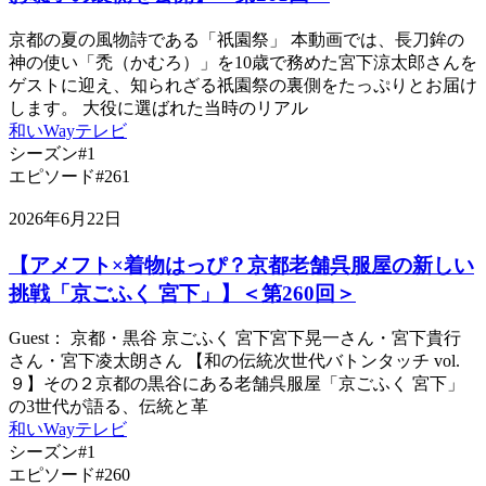
京都の夏の風物詩である「祇園祭」 本動画では、長刀鉾の
神の使い「禿（かむろ）」を10歳で務めた宮下涼太郎さんを
ゲストに迎え、知られざる祇園祭の裏側をたっぷりとお届け
します。 大役に選ばれた当時のリアル
和いWayテレビ
シーズン#1
エピソード#261
2026年6月22日
【アメフト×着物はっぴ？京都老舗呉服屋の新しい
挑戦「京ごふく 宮下」】＜第260回＞
Guest： 京都・黒谷 京ごふく 宮下宮下晃一さん・宮下貴行
さん・宮下凌太朗さん 【和の伝統次世代バトンタッチ vol.
９】その２京都の黒谷にある老舗呉服屋「京ごふく 宮下」
の3世代が語る、伝統と革
和いWayテレビ
シーズン#1
エピソード#260