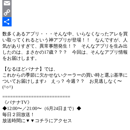
LinkedIn
Email
Copy
Link
共
数多くあるアプリ・・・そんな中、いらなくなったアレを買
い取ってくれるという神アプリが登場！！ なんですが、人
有
気がありすぎて、異常事態発生！？ そんなアプリを生み出
したのは、まさかの17歳？？？ 今回は、そんなアプリ情報
をお届けします。
【なるほどバナナ】では、
これからの季節に欠かせないクーラーの買い時と選ぶ基準に
ついてお届けします♪ えっ？ 今週？？ お見逃しなく〜
(^○^)
==========================
《バナナTV》
◆12:00〜／21:00〜（6月24日まで）◆
毎日２回放送！
放送時間に▼▼コチラにアクセス