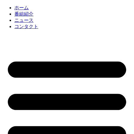
コ
ホーム
ン
番組紹介
テ
ニュース
ン
コンタクト
ツ
に
ス
キ
ッ
プ