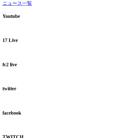
ニュース一覧
Youtube
17 Live
fc2 live
twitter
facebook
TWITCH​