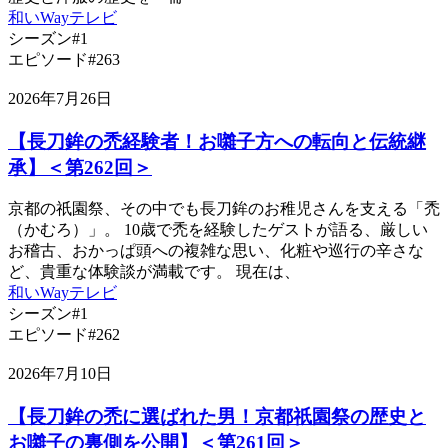
和いWayテレビ
シーズン#1
エピソード#263
2026年7月26日
【長刀鉾の禿経験者！お囃子方への転向と伝統継
承】＜第262回＞
京都の祇園祭、その中でも長刀鉾のお稚児さんを支える「禿
（かむろ）」。 10歳で禿を経験したゲストが語る、厳しい
お稽古、おかっぱ頭への複雑な思い、化粧や巡行の辛さな
ど、貴重な体験談が満載です。 現在は、
和いWayテレビ
シーズン#1
エピソード#262
2026年7月10日
【長刀鉾の禿に選ばれた男！京都祇園祭の歴史と
お囃子の裏側を公開】＜第261回＞