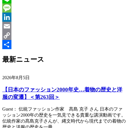
Line
Message
LinkedIn
Email
Copy
Link
共
最新ニュース
有
2026年8月5日
【日本のファッション2000年史…着物の歴史と洋
服の変遷】＜第263回＞
Guest： 伝統ファッション作家 髙島 克子 さん 日本のファ
ッション2000年の歴史を一気見できる貴重な講演動画です。
伝統作家の髙島克子さんが、縄文時代から現代までの着物の
歴史と洋服の歴史を一冊