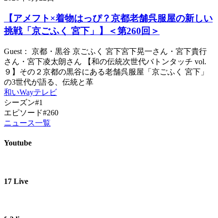
【アメフト×着物はっぴ？京都老舗呉服屋の新しい
挑戦「京ごふく 宮下」】＜第260回＞
Guest： 京都・黒谷 京ごふく 宮下宮下晃一さん・宮下貴行
さん・宮下凌太朗さん 【和の伝統次世代バトンタッチ vol.
９】その２京都の黒谷にある老舗呉服屋「京ごふく 宮下」
の3世代が語る、伝統と革
和いWayテレビ
シーズン#1
エピソード#260
ニュース一覧
Youtube
17 Live