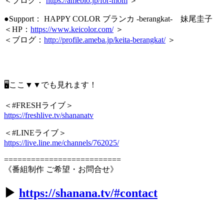
＜ブログ：
https://ameblo.jp/for-mom
＞
●Support： HAPPY COLOR ブランカ -berangkat- 妹尾圭子
＜HP：
https://www.keicolor.com/
＞
＜ブログ：
http://profile.ameba.jp/keita-berangkat/
＞
🖥ここ▼▼でも見れます！
＜#FRESHライブ＞
https://freshlive.tv/shananatv
＜#LINEライブ＞
https://live.line.me/channels/762025/
==========================
《番組制作 ご希望・お問合せ》
▶︎
https://shanana.tv/#contact