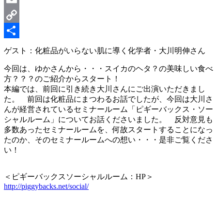
Email
Copy
Link
共
ゲスト：化粧品がいらない肌に導く化学者・大川明伸さん
有
今回は、ゆかさんから・・・スイカのヘタ？の美味しい食べ
方？？？のご紹介からスタート！
本編では、前回に引き続き大川さんにご出演いただきまし
た。 前回は化粧品にまつわるお話でしたが、今回は大川さ
んが経営されているセミナールーム「ピギーバックス・ソー
シャルルーム」についてお話くださいました。 反対意見も
多数あったセミナールームを、何故スタートすることになっ
たのか、そのセミナールームへの想い・・・是非ご覧くださ
い！
＜ピギーバックスソーシャルルーム：HP＞
http://piggybacks.net/social/