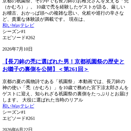
京都の祇園祭、その中でも長刀鉾のお稚児さんを支える「禿
（かむろ）」。 10歳で禿を経験したゲストが語る、厳しい
お稽古、おかっぱ頭への複雑な思い、化粧や巡行の辛さな
ど、貴重な体験談が満載です。 現在は、
和いWayテレビ
シーズン#1
エピソード#262
2026年7月10日
【長刀鉾の禿に選ばれた男！京都祇園祭の歴史と
お囃子の裏側を公開】＜第261回＞
京都の夏の風物詩である「祇園祭」 本動画では、長刀鉾の
神の使い「禿（かむろ）」を10歳で務めた宮下涼太郎さんを
ゲストに迎え、知られざる祇園祭の裏側をたっぷりとお届け
します。 大役に選ばれた当時のリアル
和いWayテレビ
シーズン#1
エピソード#261
2026年6月22日