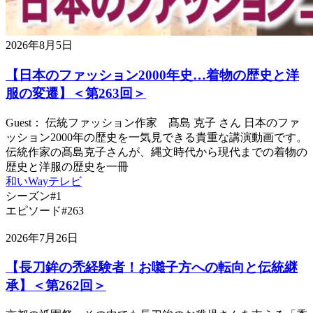
2026年8月5日
【日本のファッション2000年史…着物の歴史と洋
服の変遷】＜第263回＞
Guest： 伝統ファッション作家 髙島 克子 さん 日本のファ
ッション2000年の歴史を一気見できる貴重な講演動画です。
伝統作家の髙島克子さんが、縄文時代から現代までの着物の
歴史と洋服の歴史を一冊
和いWayテレビ
シーズン#1
エピソード#263
2026年7月26日
【長刀鉾の禿経験者！お囃子方への転向と伝統継
承】＜第262回＞