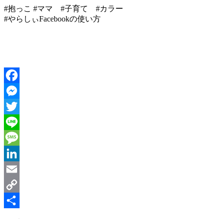
#抱っこ #ママ #子育て #カラー
#やらしぃFacebookの使い方
Facebook
Messenger
Twitter
Line
Message
LinkedIn
Email
Copy
Link
共