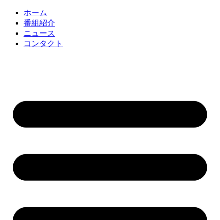
コ
ホーム
ン
番組紹介
テ
ニュース
ン
コンタクト
ツ
に
ス
キ
ッ
プ