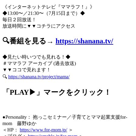
《インターネットテレビ『ママラフ！』》
◆13:00〜／21:30〜（7月15日まで）◆
毎日２回放送！
放送時間に▼▼コチラにアクセス
🔍番組を見る→
https://shanana.tv/
◆見たい時いつでも見れる！◆
＃ママラフ アーカイブ (過去放送)
▼▼ココで見れます！
🔍
https://shanana.tv/project/mama/
「PLAY▶」マークをクリック！
●Personality： 抱っこセミナー／子育てとママ起業支援for-
mom 藤野ゆか
＜HP：
https://www.for-mom.jp/
＞