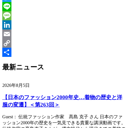
Twitter
Line
Message
LinkedIn
Email
Copy
Link
共
最新ニュース
有
2026年8月5日
【日本のファッション2000年史…着物の歴史と洋
服の変遷】＜第263回＞
Guest： 伝統ファッション作家 髙島 克子 さん 日本のファ
ッション2000年の歴史を一気見できる貴重な講演動画です。