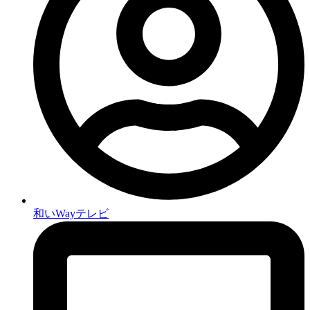
和いWayテレビ