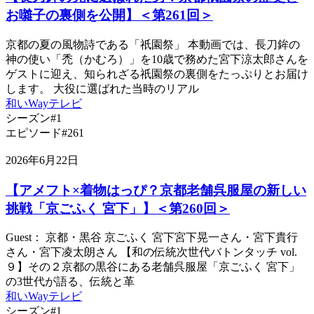
お囃子の裏側を公開】＜第261回＞
京都の夏の風物詩である「祇園祭」 本動画では、長刀鉾の
神の使い「禿（かむろ）」を10歳で務めた宮下涼太郎さんを
ゲストに迎え、知られざる祇園祭の裏側をたっぷりとお届け
します。 大役に選ばれた当時のリアル
和いWayテレビ
シーズン#1
エピソード#261
2026年6月22日
【アメフト×着物はっぴ？京都老舗呉服屋の新しい
挑戦「京ごふく 宮下」】＜第260回＞
Guest： 京都・黒谷 京ごふく 宮下宮下晃一さん・宮下貴行
さん・宮下凌太朗さん 【和の伝統次世代バトンタッチ vol.
９】その２京都の黒谷にある老舗呉服屋「京ごふく 宮下」
の3世代が語る、伝統と革
和いWayテレビ
シーズン#1