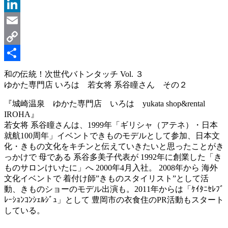
Message
LinkedIn
Email
Copy
Link
共
和の伝統！次世代バトンタッチ Vol. ３
ゆかた専門店 いろは 若女将 系谷瞳さん その２
有
『城崎温泉 ゆかた専門店 いろは yukata shop&rental
IROHA』
若女将 系谷瞳さんは、1999年「ギリシャ（アテネ）・日本
就航100周年」イベントできものモデルとして参加、日本文
化・きもの文化をキチンと伝えていきたいと思ったことがき
っかけで 母である 系谷多美子代表が 1992年に創業した「き
ものサロンけいたに」へ 2000年4月入社。 2008年から 海外
文化イベントで 着付け師”きものスタイリスト”として活
動、きものショーのモデル出演も。2011年からは「ｹｲﾀﾆｾﾚﾌﾞ
ﾚｰｼｮﾝｺﾝｼｪﾙｼﾞｭ」として 豊岡市の衣食住のPR活動もスタート
している。