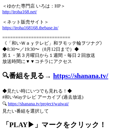
＜ゆかた専門店 いろは：HP＞
http://iroha168.net/
＜ネット販売サイト＞
https://iroha168168.thebase.in/
==========================
《「和いＷａｙテレビ」和ヲモッテ輪ヲツナグ》
◆8:30〜／19:30〜（8月12日まで）◆
第１・第３月曜日から１週間・毎日２回放送
放送時間に▼▼コチラにアクセス
🔍番組を見る→
https://shanana.tv/
◆見たい時にいつでも見れる！◆
#和いWayテレビ アーカイブ (過去放送)
🔍
https://shanana.tv/project/waiwai/
見たい番組を選択して
「PLAY▶」マークをクリック！