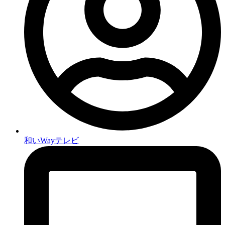
和いWayテレビ