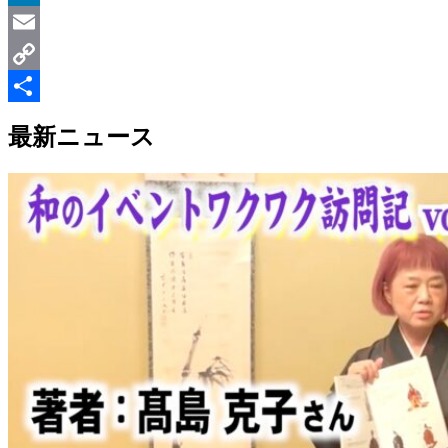
LinkedIn
Email
Copy
Link
共
最新ニュース
有