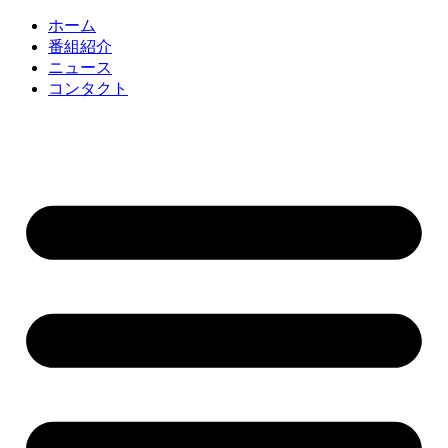
コ
ホーム
ン
番組紹介
テ
ニュース
ン
コンタクト
ツ
に
ス
キ
ッ
プ