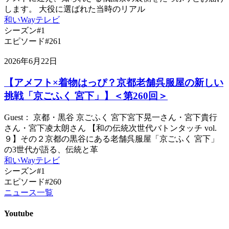
します。 大役に選ばれた当時のリアル
和いWayテレビ
シーズン#1
エピソード#261
2026年6月22日
【アメフト×着物はっぴ？京都老舗呉服屋の新しい
挑戦「京ごふく 宮下」】＜第260回＞
Guest： 京都・黒谷 京ごふく 宮下宮下晃一さん・宮下貴行
さん・宮下凌太朗さん 【和の伝統次世代バトンタッチ vol.
９】その２京都の黒谷にある老舗呉服屋「京ごふく 宮下」
の3世代が語る、伝統と革
和いWayテレビ
シーズン#1
エピソード#260
ニュース一覧
Youtube