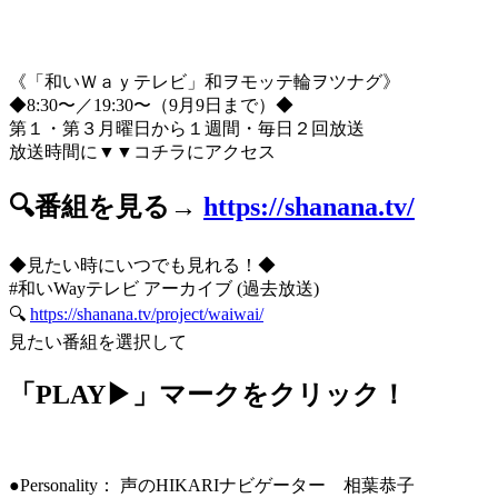
《「和いＷａｙテレビ」和ヲモッテ輪ヲツナグ》
◆8:30〜／19:30〜（9月9日まで）◆
第１・第３月曜日から１週間・毎日２回放送
放送時間に▼▼コチラにアクセス
🔍番組を見る→
https://shanana.tv/
◆見たい時にいつでも見れる！◆
#和いWayテレビ アーカイブ (過去放送)
🔍
https://shanana.tv/project/waiwai/
見たい番組を選択して
「PLAY▶」マークをクリック！
●Personality： 声のHIKARIナビゲーター 相葉恭子