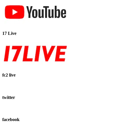
17 Live
fc2 live
twitter
facebook