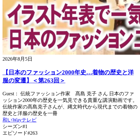
2026年8月5日
【日本のファッション2000年史…着物の歴史と洋
服の変遷】＜第263回＞
Guest： 伝統ファッション作家 髙島 克子 さん 日本のファ
ッション2000年の歴史を一気見できる貴重な講演動画です。
伝統作家の髙島克子さんが、縄文時代から現代までの着物の
歴史と洋服の歴史を一冊
和いWayテレビ
シーズン#1
エピソード#263