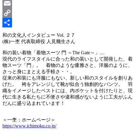
LinkedIn
Email
Copy
Link
共
和の文化人インタビュー Vol. ２７
(株)一杢 代表取締役 人見幾生さん
有
和の装い着物「着物スーツ 門 ～The Gate～」…
現代のライフスタイルに合った和の装いとして開発した、着
物スーツ「門」。 着物のような優雅さと、洋服のように、
さっと身にまとえる手軽さ・・。
従来の和装にも洋服にもない、新しい和のスタイルを創りあ
げた。 袴をアレンジして靴が似合う独創的なパンツ。 羽
織をイメージしたベストには、内ポケットを付けたりと、現
代に生きる私たちに不便さや違和感がないように工夫がふん
だんに盛り込まれています！
＜一杢：ホームページ＞
https://www.ichimoku.co.jp/