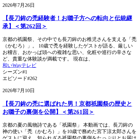
2026年7月26日
【長刀鉾の禿経験者！お囃子方への転向と伝統継
承】＜第262回＞
京都の祇園祭、その中でも長刀鉾のお稚児さんを支える「禿
（かむろ）」。 10歳で禿を経験したゲストが語る、厳しい
お稽古、おかっぱ頭への複雑な思い、化粧や巡行の辛さな
ど、貴重な体験談が満載です。 現在は、
和いWayテレビ
シーズン#1
エピソード#262
2026年7月10日
【長刀鉾の禿に選ばれた男！京都祇園祭の歴史と
お囃子の裏側を公開】＜第261回＞
京都の夏の風物詩である「祇園祭」 本動画では、長刀鉾の
神の使い「禿（かむろ）」を10歳で務めた宮下涼太郎さんを
ゲストに迎え、知られざる祇園祭の裏側をたっぷりとお届け