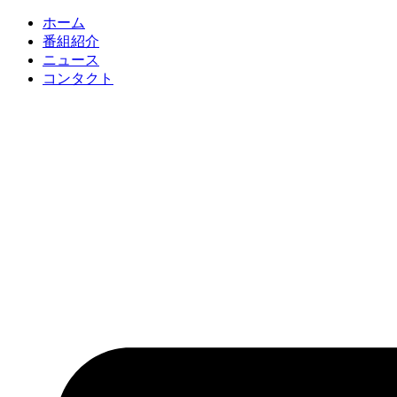
コ
ホーム
ン
番組紹介
テ
ニュース
ン
コンタクト
ツ
に
ス
キ
ッ
プ