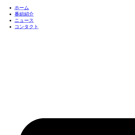
コ
ホーム
ン
番組紹介
テ
ニュース
ン
コンタクト
ツ
に
ス
キ
ッ
プ