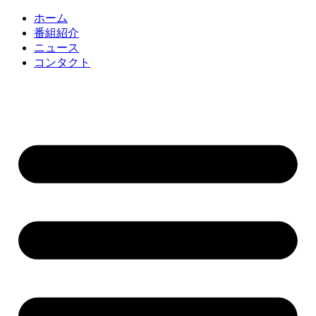
コ
ホーム
ン
番組紹介
テ
ニュース
ン
コンタクト
ツ
に
ス
キ
ッ
プ