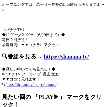
オープニングでは、のーりー局長のLive情報もありますよ〜
♪
《バナナTV》
◆12:00〜／21:00〜（6月9日まで）◆
毎日２回放送！
放送時間に▼▼コチラにアクセス
🔍番組を見る→
https://shanana.tv/
◆見たい時いつでも見れる！◆
#バナナTV アーカイブ (過去放送)
▼▼ココで見れます！
🔍
https://shanana.tv/project/banana/
見たい回の 「PLAY▶」 マークをクリ
ック！