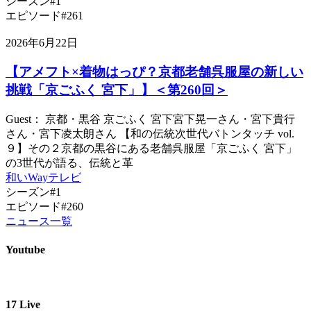
シーズン#1
エピソード#261
2026年6月22日
【アメフト×着物はっぴ？京都老舗呉服屋の新しい
挑戦「京ごふく 宮下」】＜第260回＞
Guest： 京都・黒谷 京ごふく 宮下宮下晃一さん・宮下貴行
さん・宮下凌太朗さん 【和の伝統次世代バトンタッチ vol.
９】その２京都の黒谷にある老舗呉服屋「京ごふく 宮下」
の3世代が語る、伝統と革
和いWayテレビ
シーズン#1
エピソード#260
ニュース一覧
Youtube
17 Live