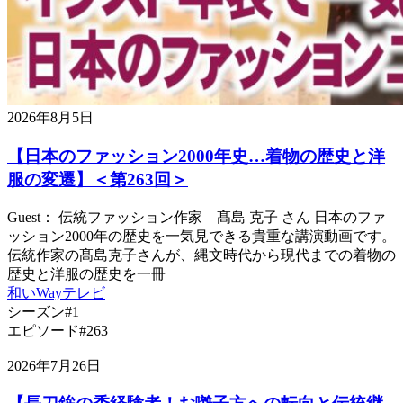
2026年8月5日
【日本のファッション2000年史…着物の歴史と洋
服の変遷】＜第263回＞
Guest： 伝統ファッション作家 髙島 克子 さん 日本のファ
ッション2000年の歴史を一気見できる貴重な講演動画です。
伝統作家の髙島克子さんが、縄文時代から現代までの着物の
歴史と洋服の歴史を一冊
和いWayテレビ
シーズン#1
エピソード#263
2026年7月26日