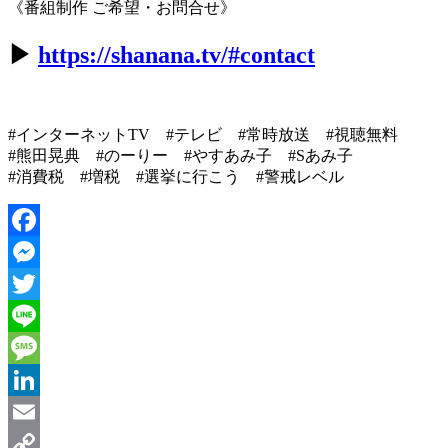
《番組制作 ご希望・お問合せ》
▶︎
https://shanana.tv/#contact
#インターネットTV #テレビ #常時放送 #視聴無料
#熊田晃典 #のーりー #やすあみ子 #Sあみ子
#消費税 #増税 #選挙に行こう #警戒レベル
Facebook
Messenger
Twitter
Line
Message
LinkedIn
Email