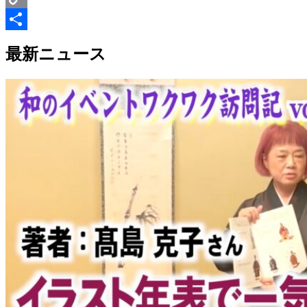
Copy
Link
共
最新ニュース
有