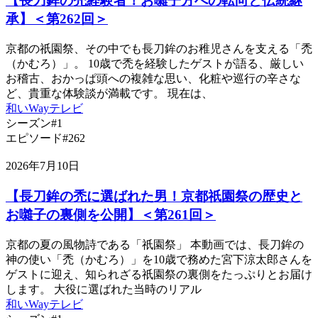
【長刀鉾の禿経験者！お囃子方への転向と伝統継
承】＜第262回＞
京都の祇園祭、その中でも長刀鉾のお稚児さんを支える「禿
（かむろ）」。 10歳で禿を経験したゲストが語る、厳しい
お稽古、おかっぱ頭への複雑な思い、化粧や巡行の辛さな
ど、貴重な体験談が満載です。 現在は、
和いWayテレビ
シーズン#1
エピソード#262
2026年7月10日
【長刀鉾の禿に選ばれた男！京都祇園祭の歴史と
お囃子の裏側を公開】＜第261回＞
京都の夏の風物詩である「祇園祭」 本動画では、長刀鉾の
神の使い「禿（かむろ）」を10歳で務めた宮下涼太郎さんを
ゲストに迎え、知られざる祇園祭の裏側をたっぷりとお届け
します。 大役に選ばれた当時のリアル
和いWayテレビ