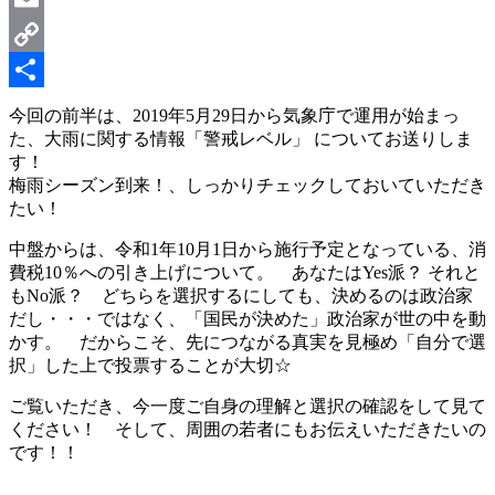
Email
Copy
Link
共
今回の前半は、2019年5月29日から気象庁で運用が始まっ
た、大雨に関する情報「警戒レベル」 についてお送りしま
有
す！
梅雨シーズン到来！、しっかりチェックしておいていただき
たい！
中盤からは、令和1年10月1日から施行予定となっている、消
費税10％への引き上げについて。 あなたはYes派？ それと
もNo派？ どちらを選択するにしても、決めるのは政治家
だし・・・ではなく、「国民が決めた」政治家が世の中を動
かす。 だからこそ、先につながる真実を見極め「自分で選
択」した上で投票することが大切☆
ご覧いただき、今一度ご自身の理解と選択の確認をして見て
ください！ そして、周囲の若者にもお伝えいただきたいの
です！！