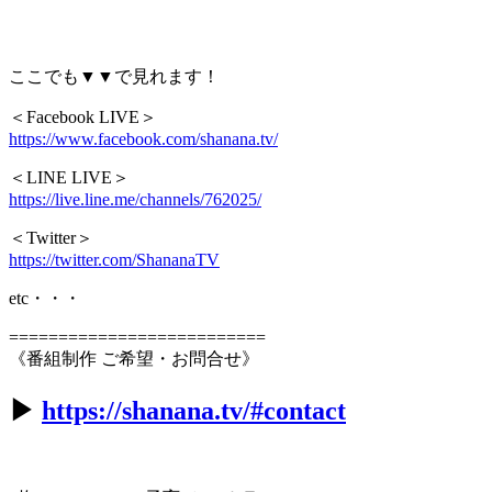
ここでも▼▼で見れます！
＜Facebook LIVE＞
https://www.facebook.com/shanana.tv/
＜LINE LIVE＞
https://live.line.me/channels/762025/
＜Twitter＞
https://twitter.com/ShananaTV
etc・・・
==========================
《番組制作 ご希望・お問合せ》
▶︎
https://shanana.tv/#contact