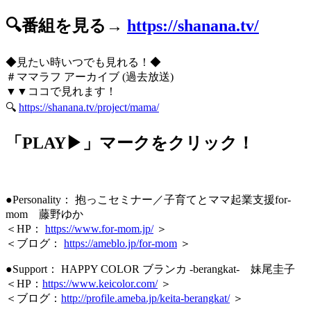
🔍番組を見る→
https://shanana.tv/
◆見たい時いつでも見れる！◆
＃ママラフ アーカイブ (過去放送)
▼▼ココで見れます！
🔍
https://shanana.tv/project/mama/
「PLAY▶」マークをクリック！
●Personality： 抱っこセミナー／子育てとママ起業支援for-
mom 藤野ゆか
＜HP：
https://www.for-mom.jp/
＞
＜ブログ：
https://ameblo.jp/for-mom
＞
●Support： HAPPY COLOR ブランカ -berangkat- 妹尾圭子
＜HP：
https://www.keicolor.com/
＞
＜ブログ：
http://profile.ameba.jp/keita-berangkat/
＞