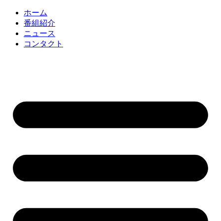
コ
ホーム
ン
番組紹介
テ
ニュース
ン
コンタクト
ツ
に
ス
キ
ッ
プ