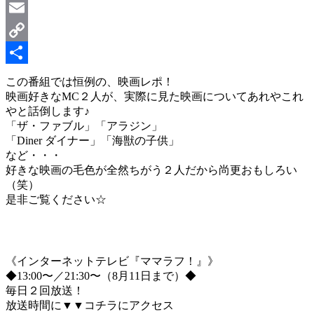
LinkedIn
Email
Copy
Link
共
この番組では恒例の、映画レポ！
映画好きなMC２人が、実際に見た映画についてあれやこれ
有
やと話倒します♪
「ザ・ファブル」「アラジン」
「Diner ダイナー」「海獣の子供」
など・・・
好きな映画の毛色が全然ちがう２人だから尚更おもしろい
（笑）
是非ご覧ください☆
《インターネットテレビ『ママラフ！』》
◆13:00〜／21:30〜（8月11日まで）◆
毎日２回放送！
放送時間に▼▼コチラにアクセス