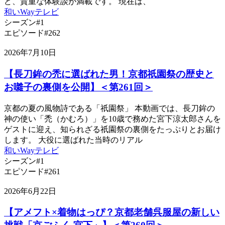
ど、貴重な体験談が満載です。 現在は、
和いWayテレビ
シーズン#1
エピソード#262
2026年7月10日
【長刀鉾の禿に選ばれた男！京都祇園祭の歴史と
お囃子の裏側を公開】＜第261回＞
京都の夏の風物詩である「祇園祭」 本動画では、長刀鉾の
神の使い「禿（かむろ）」を10歳で務めた宮下涼太郎さんを
ゲストに迎え、知られざる祇園祭の裏側をたっぷりとお届け
します。 大役に選ばれた当時のリアル
和いWayテレビ
シーズン#1
エピソード#261
2026年6月22日
【アメフト×着物はっぴ？京都老舗呉服屋の新しい