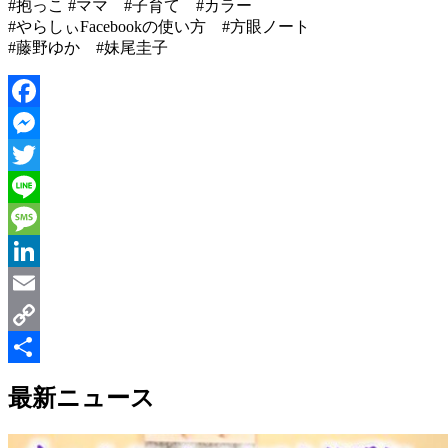
#抱っこ #ママ #子育て #カラー
#やらしぃFacebookの使い方 #方眼ノート
#藤野ゆか #妹尾圭子
Facebook
Messenger
Twitter
Line
Message
LinkedIn
Email
Copy
Link
共
最新ニュース
有