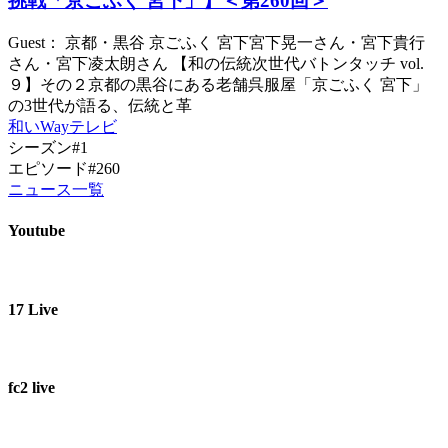
挑戦「京ごふく 宮下」】＜第260回＞
Guest： 京都・黒谷 京ごふく 宮下宮下晃一さん・宮下貴行
さん・宮下凌太朗さん 【和の伝統次世代バトンタッチ vol.
９】その２京都の黒谷にある老舗呉服屋「京ごふく 宮下」
の3世代が語る、伝統と革
和いWayテレビ
シーズン#1
エピソード#260
ニュース一覧
Youtube
17 Live
fc2 live