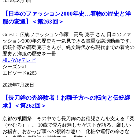
2026年8月5日
【日本のファッション2000年史…着物の歴史と洋
服の変遷】＜第263回＞
Guest： 伝統ファッション作家 髙島 克子 さん 日本のファ
ッション2000年の歴史を一気見できる貴重な講演動画です。
伝統作家の髙島克子さんが、縄文時代から現代までの着物の
歴史と洋服の歴史を一冊
和いWayテレビ
シーズン#1
エピソード#263
2026年7月26日
【長刀鉾の禿経験者！お囃子方への転向と伝統継
承】＜第262回＞
京都の祇園祭、その中でも長刀鉾のお稚児さんを支える「禿
（かむろ）」。 10歳で禿を経験したゲストが語る、厳しい
お稽古、おかっぱ頭への複雑な思い、化粧や巡行の辛さな