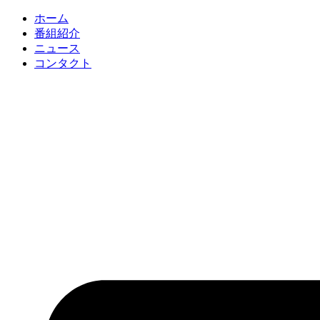
コ
ホーム
ン
番組紹介
テ
ニュース
ン
コンタクト
ツ
に
ス
キ
ッ
プ