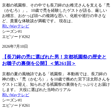
京都の祇園祭、その中でも長刀鉾のお稚児さんを支える「禿
（かむろ）」。 10歳で禿を経験したゲストが語る、厳しい
お稽古、おかっぱ頭への複雑な思い、化粧や巡行の辛さな
ど、貴重な体験談が満載です。 現在は、
和いWayテレビ
シーズン#1
エピソード#262
2026年7月10日
【長刀鉾の禿に選ばれた男！京都祇園祭の歴史と
お囃子の裏側を公開】＜第261回＞
京都の夏の風物詩である「祇園祭」 本動画では、長刀鉾の
神の使い「禿（かむろ）」を10歳で務めた宮下涼太郎さんを
ゲストに迎え、知られざる祇園祭の裏側をたっぷりとお届け
します。 大役に選ばれた当時のリアル
和いWayテレビ
シーズン#1
エピソード#261