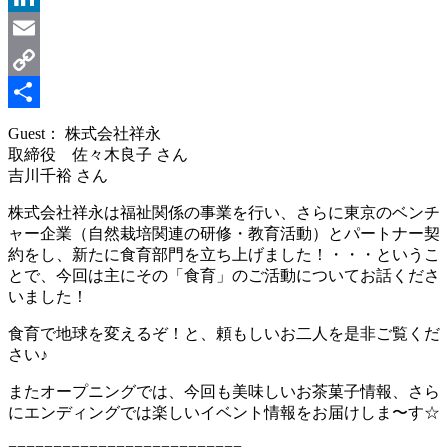
LinkedIn
Email
Copy
Link
共
Guest： 株式会社祥永
取締役 佐々木良子 さん
有
吉川千裕 さん
株式会社祥永は福祉関係の事業を行い、さらに東京のベンチ
ャー企業（自然栽培関連の研修・教育活動）とパートナー契
約をし、新たに食育部門を立ち上げました！・・・というこ
とで、今回は主にその「食育」のご活動についてお話くださ
いました！
食育で地球を変えるぞ！と、頼もしいお二人を是非ご覧くだ
さい♪
またオープニングでは、今回も美味しいお茶菓子情報、さら
にエンディングでは楽しいイベント情報をお届けしま〜す☆