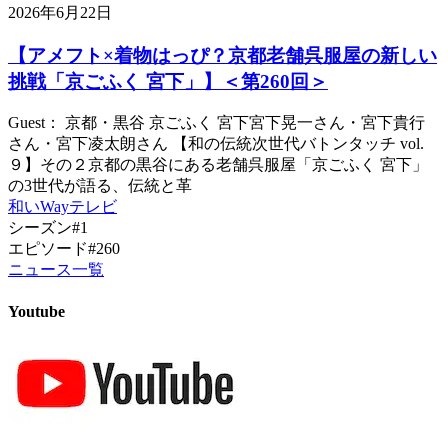
2026年6月22日
【アメフト×着物はっぴ？京都老舗呉服屋の新しい
挑戦「京ごふく 宮下」】＜第260回＞
Guest： 京都・黒谷 京ごふく 宮下宮下晃一さん・宮下貴行
さん・宮下凌太朗さん 【和の伝統次世代バトンタッチ vol.
９】その２京都の黒谷にある老舗呉服屋「京ごふく 宮下」
の3世代が語る、伝統と革
和いWayテレビ
シーズン#1
エピソード#260
ニュース一覧
Youtube