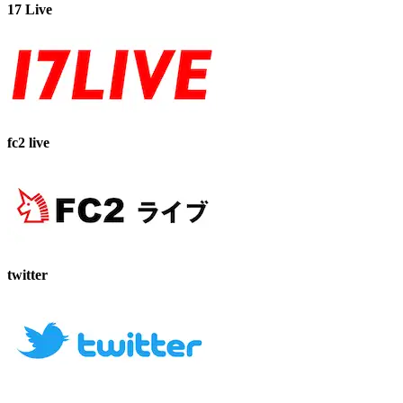
17 Live
fc2 live
twitter