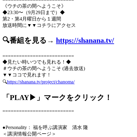
==========================
《ウチの茶の間へようこそ》
◆23:30〜（9月29日まで）◆
第2・第4月曜日から１週間
放送時間に▼▼コチラにアクセス
🔍番組を見る→
https://shanana.tv/
==========================
◆見たい時いつでも見れる！◆
＃ウチの茶の間へようこそ (過去放送)
▼▼ココで見れます！
🔍
https://shanana.tv/project/chanoma/
「PLAY▶」マークをクリック！
==========================
●Personality： 福を呼ぶ講演家 清水 隆
＜講演情報公開ページ＞