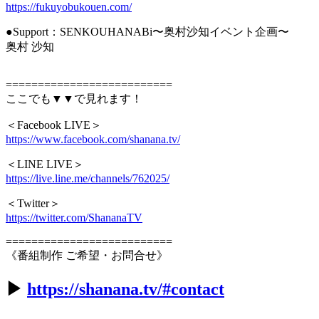
https://fukuyobukouen.com/
●Support：SENKOUHANABi〜奥村沙知イベント企画〜
奥村 沙知
==========================
ここでも▼▼で見れます！
＜Facebook LIVE＞
https://www.facebook.com/shanana.tv/
＜LINE LIVE＞
https://live.line.me/channels/762025/
＜Twitter＞
https://twitter.com/ShananaTV
==========================
《番組制作 ご希望・お問合せ》
▶︎
https://shanana.tv/#contact