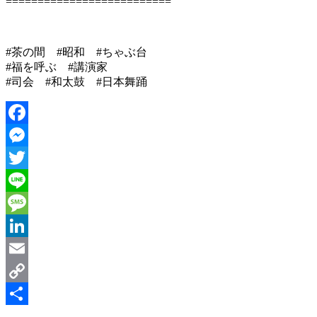
==========================
#茶の間 #昭和 #ちゃぶ台
#福を呼ぶ #講演家
#司会 #和太鼓 #日本舞踊
Facebook
Messenger
Twitter
Line
Message
LinkedIn
Email
Copy
Link
共