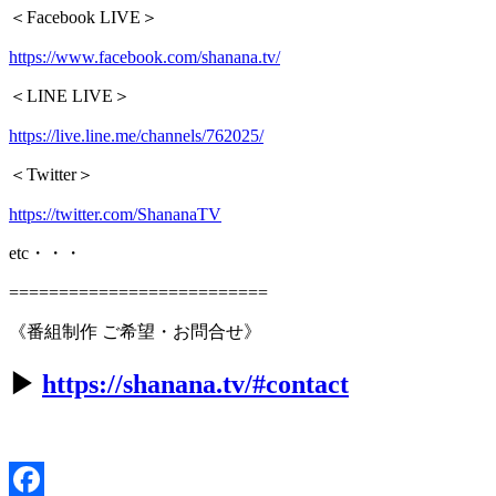
＜Facebook LIVE＞
https://www.facebook.com/shanana.tv/
＜LINE LIVE＞
https://live.line.me/channels/762025/
＜Twitter＞
https://twitter.com/ShananaTV
etc・・・
==========================
《番組制作 ご希望・お問合せ》
▶︎
https://shanana.tv/#contact