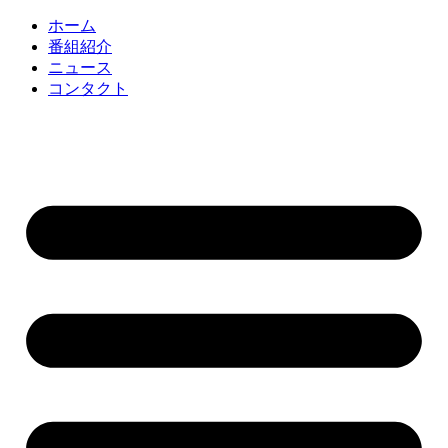
コ
ホーム
ン
番組紹介
テ
ニュース
ン
コンタクト
ツ
に
ス
キ
ッ
プ