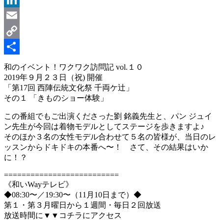
LinkedIn
Email
Copy
Link
共
和のイベント！ワクワク訪問記 vol.１０
2019年９月２３日（祝) 開催
有
「第17回 西陣伝統文化祭 千両ケ辻」
その１ 「きものショー体験」
この番組でもご出演くださった劉 銘義先生と、パン ジュイ
ン先生が今回は着物モデルとしてステージを歩きますよ♪
そのほか３名の女性モデル合わせて５名の皆様が、当日のレ
ッスンからドキドキの本番へ〜！ さて、その結果はいか
に！？
==========================
《和いWayテレビ》
◆08:30〜／19:30〜（11月10日まで）◆
第１・第３月曜日から１週間・毎日２回放送
放送時間に▼▼コチラにアクセス