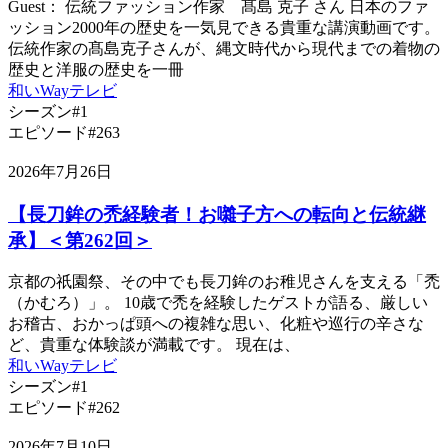
Guest： 伝統ファッション作家 髙島 克子 さん 日本のファ
ッション2000年の歴史を一気見できる貴重な講演動画です。
伝統作家の髙島克子さんが、縄文時代から現代までの着物の
歴史と洋服の歴史を一冊
和いWayテレビ
シーズン#1
エピソード#263
2026年7月26日
【長刀鉾の禿経験者！お囃子方への転向と伝統継
承】＜第262回＞
京都の祇園祭、その中でも長刀鉾のお稚児さんを支える「禿
（かむろ）」。 10歳で禿を経験したゲストが語る、厳しい
お稽古、おかっぱ頭への複雑な思い、化粧や巡行の辛さな
ど、貴重な体験談が満載です。 現在は、
和いWayテレビ
シーズン#1
エピソード#262
2026年7月10日