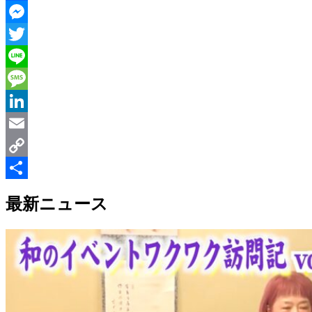
Facebook
Messenger
Twitter
Line
Message
LinkedIn
Email
Copy
Link
共
最新ニュース
有