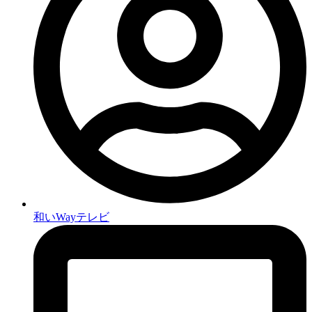
和いWayテレビ