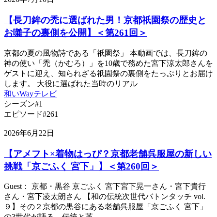
【長刀鉾の禿に選ばれた男！京都祇園祭の歴史と
お囃子の裏側を公開】＜第261回＞
京都の夏の風物詩である「祇園祭」 本動画では、長刀鉾の
神の使い「禿（かむろ）」を10歳で務めた宮下涼太郎さんを
ゲストに迎え、知られざる祇園祭の裏側をたっぷりとお届け
します。 大役に選ばれた当時のリアル
和いWayテレビ
シーズン#1
エピソード#261
2026年6月22日
【アメフト×着物はっぴ？京都老舗呉服屋の新しい
挑戦「京ごふく 宮下」】＜第260回＞
Guest： 京都・黒谷 京ごふく 宮下宮下晃一さん・宮下貴行
さん・宮下凌太朗さん 【和の伝統次世代バトンタッチ vol.
９】その２京都の黒谷にある老舗呉服屋「京ごふく 宮下」
の3世代が語る、伝統と革