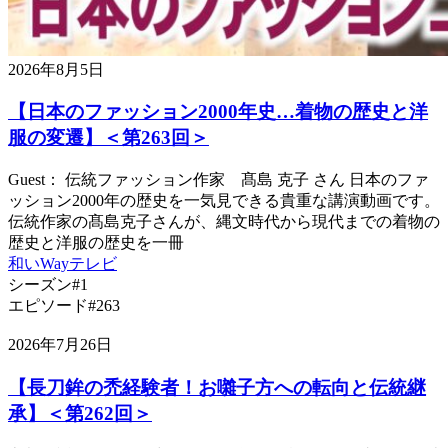
2026年8月5日
【日本のファッション2000年史…着物の歴史と洋
服の変遷】＜第263回＞
Guest： 伝統ファッション作家 髙島 克子 さん 日本のファ
ッション2000年の歴史を一気見できる貴重な講演動画です。
伝統作家の髙島克子さんが、縄文時代から現代までの着物の
歴史と洋服の歴史を一冊
和いWayテレビ
シーズン#1
エピソード#263
2026年7月26日
【長刀鉾の禿経験者！お囃子方への転向と伝統継
承】＜第262回＞