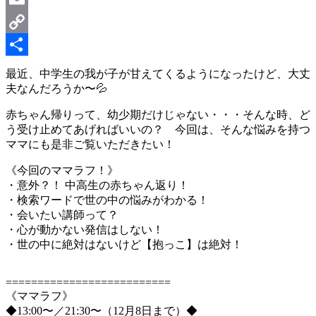
Email
Copy
Link
共
最近、中学生の我が子が甘えてくるようになったけど、大丈
夫なんだろうか〜💦
有
赤ちゃん帰りって、幼少期だけじゃない・・・そんな時、ど
う受け止めてあげればいいの？ 今回は、そんな悩みを持つ
ママにも是非ご覧いただきたい！
《今回のママラフ！》
・意外？！ 中高生の赤ちゃん返り！
・検索ワードで世の中の悩みがわかる！
・会いたい講師って？
・心が動かない発信はしない！
・世の中に絶対はないけど【抱っこ】は絶対！
==========================
《ママラフ》
◆13:00〜／21:30〜（12月8日まで）◆