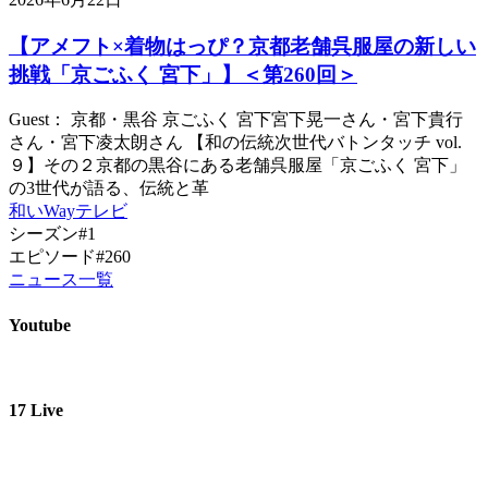
【アメフト×着物はっぴ？京都老舗呉服屋の新しい
挑戦「京ごふく 宮下」】＜第260回＞
Guest： 京都・黒谷 京ごふく 宮下宮下晃一さん・宮下貴行
さん・宮下凌太朗さん 【和の伝統次世代バトンタッチ vol.
９】その２京都の黒谷にある老舗呉服屋「京ごふく 宮下」
の3世代が語る、伝統と革
和いWayテレビ
シーズン#1
エピソード#260
ニュース一覧
Youtube
17 Live