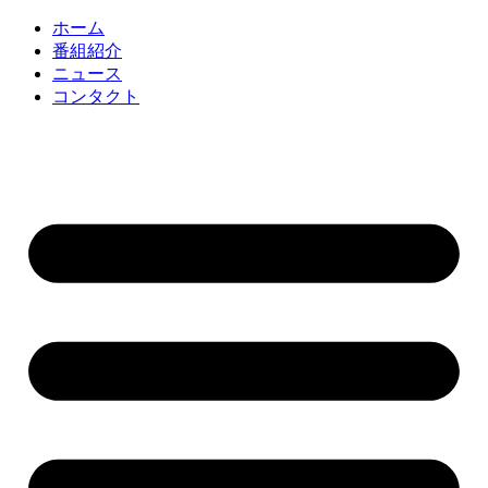
コ
ホーム
ン
番組紹介
テ
ニュース
ン
コンタクト
ツ
に
ス
キ
ッ
プ