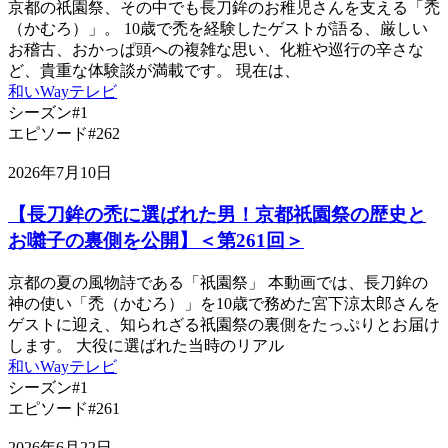
京都の祇園祭、その中でも長刀鉾のお稚児さんを支える「禿
（かむろ）」。 10歳で禿を経験したゲストが語る、厳しい
お稽古、おかっぱ頭への複雑な思い、化粧や巡行の辛さな
ど、貴重な体験談が満載です。 現在は、
和いWayテレビ
シーズン#1
エピソード#262
2026年7月10日
【長刀鉾の禿に選ばれた男！京都祇園祭の歴史と
お囃子の裏側を公開】＜第261回＞
京都の夏の風物詩である「祇園祭」 本動画では、長刀鉾の
神の使い「禿（かむろ）」を10歳で務めた宮下涼太郎さんを
ゲストに迎え、知られざる祇園祭の裏側をたっぷりとお届け
します。 大役に選ばれた当時のリアル
和いWayテレビ
シーズン#1
エピソード#261
2026年6月22日