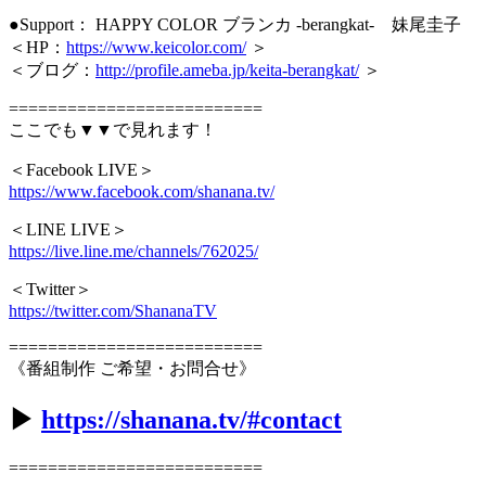
●Support： HAPPY COLOR ブランカ -berangkat- 妹尾圭子
＜HP：
https://www.keicolor.com/
＞
＜ブログ：
http://profile.ameba.jp/keita-berangkat/
＞
==========================
ここでも▼▼で見れます！
＜Facebook LIVE＞
https://www.facebook.com/shanana.tv/
＜LINE LIVE＞
https://live.line.me/channels/762025/
＜Twitter＞
https://twitter.com/ShananaTV
==========================
《番組制作 ご希望・お問合せ》
▶︎
https://shanana.tv/#contact
==========================