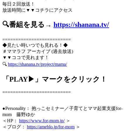
毎日２回放送！
放送時間に▼▼コチラにアクセス
🔍番組を見る→
https://shanana.tv/
==========================
◆見たい時いつでも見れる！◆
＃ママラフ アーカイブ (過去放送)
▼▼ココで見れます！
🔍
https://shanana.tv/project/mama/
「PLAY▶」マークをクリック！
==========================
●Personality： 抱っこセミナー／子育てとママ起業支援for-
mom 藤野ゆか
＜HP：
https://www.for-mom.jp/
＞
＜ブログ：
https://ameblo.jp/for-mom
＞