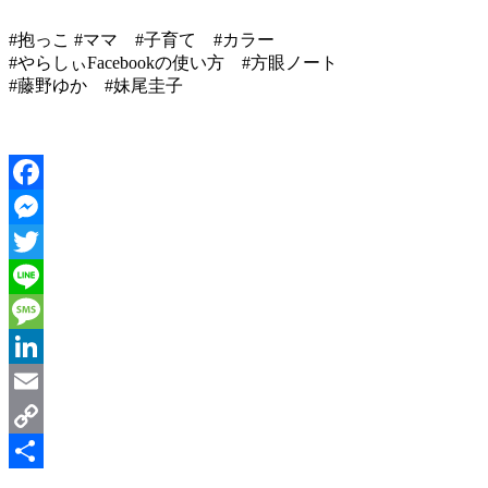
#抱っこ #ママ #子育て #カラー
#やらしぃFacebookの使い方 #方眼ノート
#藤野ゆか #妹尾圭子
Facebook
Messenger
Twitter
Line
Message
LinkedIn
Email
Copy
Link
共