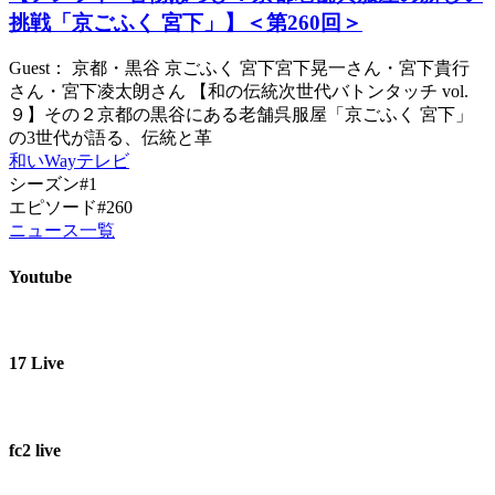
挑戦「京ごふく 宮下」】＜第260回＞
Guest： 京都・黒谷 京ごふく 宮下宮下晃一さん・宮下貴行
さん・宮下凌太朗さん 【和の伝統次世代バトンタッチ vol.
９】その２京都の黒谷にある老舗呉服屋「京ごふく 宮下」
の3世代が語る、伝統と革
和いWayテレビ
シーズン#1
エピソード#260
ニュース一覧
Youtube
17 Live
fc2 live