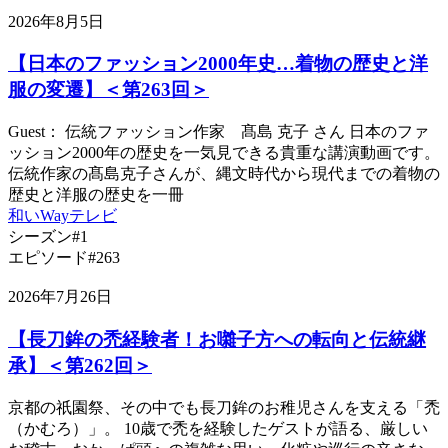
2026年8月5日
【日本のファッション2000年史…着物の歴史と洋
服の変遷】＜第263回＞
Guest： 伝統ファッション作家 髙島 克子 さん 日本のファ
ッション2000年の歴史を一気見できる貴重な講演動画です。
伝統作家の髙島克子さんが、縄文時代から現代までの着物の
歴史と洋服の歴史を一冊
和いWayテレビ
シーズン#1
エピソード#263
2026年7月26日
【長刀鉾の禿経験者！お囃子方への転向と伝統継
承】＜第262回＞
京都の祇園祭、その中でも長刀鉾のお稚児さんを支える「禿
（かむろ）」。 10歳で禿を経験したゲストが語る、厳しい