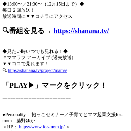
◆13:00〜／21:30〜（12月15日まで）◆
毎日２回放送！
放送時間に▼▼コチラにアクセス
🔍番組を見る→
https://shanana.tv/
==========================
◆見たい時いつでも見れる！◆
＃ママラフ アーカイブ (過去放送)
▼▼ココで見れます！
🔍
https://shanana.tv/project/mama/
「PLAY▶」マークをクリック！
==========================
●Personality： 抱っこセミナー／子育てとママ起業支援for-
mom 藤野ゆか
＜HP：
https://www.for-mom.jp/
＞