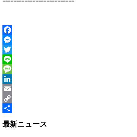
==========================
Facebook
Messenger
Twitter
Line
Message
LinkedIn
Email
Copy
Link
共
最新ニュース
有