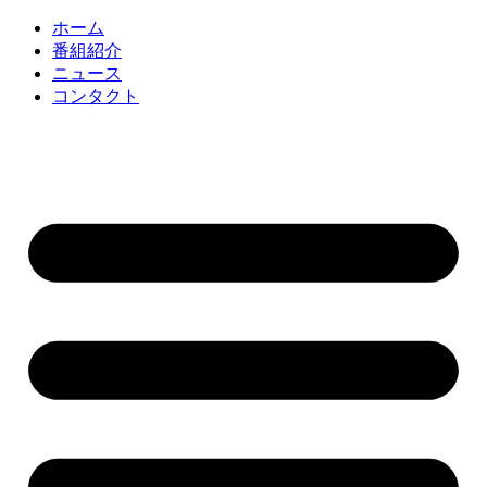
コ
ホーム
ン
番組紹介
テ
ニュース
ン
コンタクト
ツ
に
ス
キ
ッ
プ