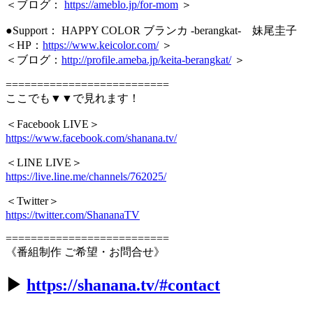
＜ブログ：
https://ameblo.jp/for-mom
＞
●Support： HAPPY COLOR ブランカ -berangkat- 妹尾圭子
＜HP：
https://www.keicolor.com/
＞
＜ブログ：
http://profile.ameba.jp/keita-berangkat/
＞
==========================
ここでも▼▼で見れます！
＜Facebook LIVE＞
https://www.facebook.com/shanana.tv/
＜LINE LIVE＞
https://live.line.me/channels/762025/
＜Twitter＞
https://twitter.com/ShananaTV
==========================
《番組制作 ご希望・お問合せ》
▶︎
https://shanana.tv/#contact