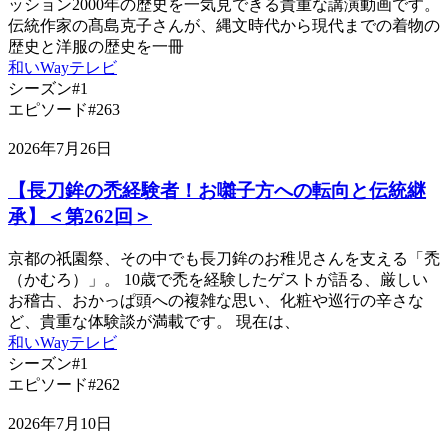
ッション2000年の歴史を一気見できる貴重な講演動画です。
伝統作家の髙島克子さんが、縄文時代から現代までの着物の
歴史と洋服の歴史を一冊
和いWayテレビ
シーズン#1
エピソード#263
2026年7月26日
【長刀鉾の禿経験者！お囃子方への転向と伝統継
承】＜第262回＞
京都の祇園祭、その中でも長刀鉾のお稚児さんを支える「禿
（かむろ）」。 10歳で禿を経験したゲストが語る、厳しい
お稽古、おかっぱ頭への複雑な思い、化粧や巡行の辛さな
ど、貴重な体験談が満載です。 現在は、
和いWayテレビ
シーズン#1
エピソード#262
2026年7月10日