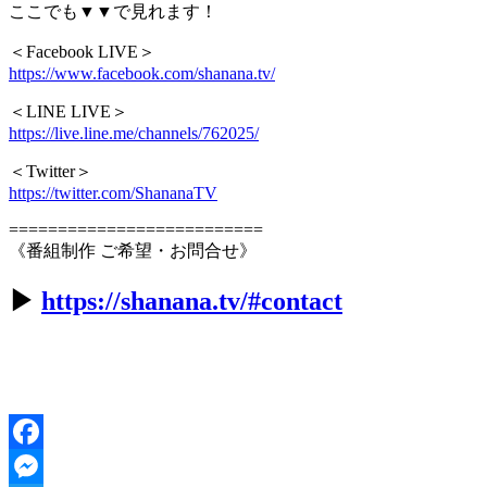
ここでも▼▼で見れます！
＜Facebook LIVE＞
https://www.facebook.com/shanana.tv/
＜LINE LIVE＞
https://live.line.me/channels/762025/
＜Twitter＞
https://twitter.com/ShananaTV
==========================
《番組制作 ご希望・お問合せ》
▶︎
https://shanana.tv/#contact
Facebook