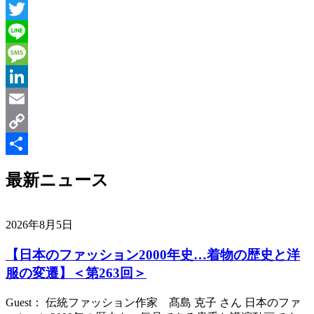
Messenger
Twitter
Line
Message
LinkedIn
Email
Copy
Link
共
最新ニュース
有
2026年8月5日
【日本のファッション2000年史…着物の歴史と洋
服の変遷】＜第263回＞
Guest： 伝統ファッション作家 髙島 克子 さん 日本のファ