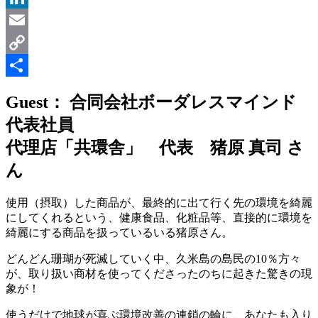
LinkedIn
Email
Copy
Link
共
Guest： 合同会社ボーダレスマインド
有
代表社員
代理店「共環舎」 代表 猪原 真司 さ
ん
使用（摂取）した商品が、最終的に出て行く先の環境を綺麗
にしてくれるという、健康食品、化粧品等、直接的に環境を
綺麗にする商品を扱っているいる猪原さん。
どんどん珊瑚が死滅していく中、久米島の島民の10％方々
が、取り扱い商材を使ってくださったのちに起きた驚きの現
象が！
使うだけで地球が喜ぶ環境改善の連鎖の輪に、あなたも入り