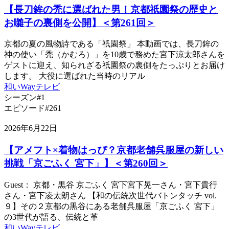
【長刀鉾の禿に選ばれた男！京都祇園祭の歴史と
お囃子の裏側を公開】＜第261回＞
京都の夏の風物詩である「祇園祭」 本動画では、長刀鉾の
神の使い「禿（かむろ）」を10歳で務めた宮下涼太郎さんを
ゲストに迎え、知られざる祇園祭の裏側をたっぷりとお届け
します。 大役に選ばれた当時のリアル
和いWayテレビ
シーズン#1
エピソード#261
2026年6月22日
【アメフト×着物はっぴ？京都老舗呉服屋の新しい
挑戦「京ごふく 宮下」】＜第260回＞
Guest： 京都・黒谷 京ごふく 宮下宮下晃一さん・宮下貴行
さん・宮下凌太朗さん 【和の伝統次世代バトンタッチ vol.
９】その２京都の黒谷にある老舗呉服屋「京ごふく 宮下」
の3世代が語る、伝統と革
和いWayテレビ