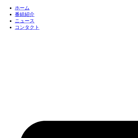
コ
ホーム
ン
番組紹介
テ
ニュース
ン
コンタクト
ツ
に
ス
キ
ッ
プ