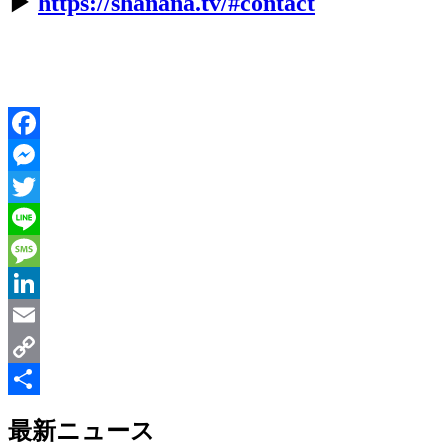
▶︎
https://shanana.tv/#contact
Facebook
Messenger
Twitter
Line
Message
LinkedIn
Email
Copy
Link
共
最新ニュース
有