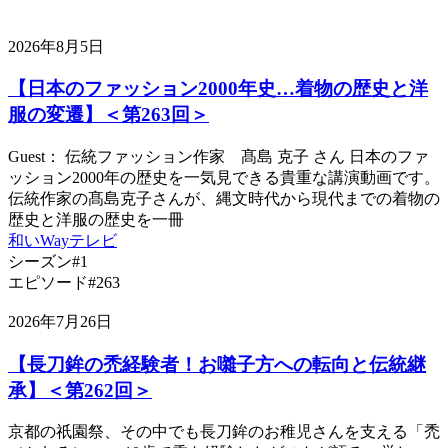
2026年8月5日
【日本のファッション2000年史…着物の歴史と洋
服の変遷】＜第263回＞
Guest： 伝統ファッション作家 髙島 克子 さん 日本のファ
ッション2000年の歴史を一気見できる貴重な講演動画です。
伝統作家の髙島克子さんが、縄文時代から現代までの着物の
歴史と洋服の歴史を一冊
和いWayテレビ
シーズン#1
エピソード#263
2026年7月26日
【長刀鉾の禿経験者！お囃子方への転向と伝統継
承】＜第262回＞
京都の祇園祭、その中でも長刀鉾のお稚児さんを支える「禿