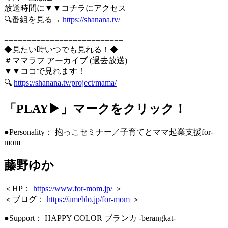
放送時間に▼▼コチラにアクセス
🔍番組を見る→
https://shanana.tv/
==========================
◆見たい時いつでも見れる！◆
＃ママラフ アーカイブ (過去放送)
▼▼ココで見れます！
🔍
https://shanana.tv/project/mama/
「PLAY▶」マークをクリック！
●Personality： 抱っこセミナー／子育てとママ起業支援for-
mom
藤野ゆか
＜HP：
https://www.for-mom.jp/
＞
＜ブログ：
https://ameblo.jp/for-mom
＞
●Support： HAPPY COLOR ブランカ -berangkat-