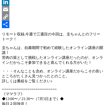
Message
LinkedIn
Email
Copy
Link
共
リモート収録,今週で三週目の今回は、圭ちゃんとのフリー
トーク！
有
圭ちゃんは、自粛期間で初めて経験したオンライン講座の開
講！
苦肉の策として挑戦したオンライン講座だったのが、オンラ
インだからこそ参加できると喜んでくれる方がいた！
・・・そんなことも含め、オンライン講座だからこその良い
ところがたくさん見つかったとのこと。
詳しくは番組をご覧ください♪
==========================
《ママラフ》
◆13:00〜／21:30〜（7月5日まで）◆
毎日２回放送！