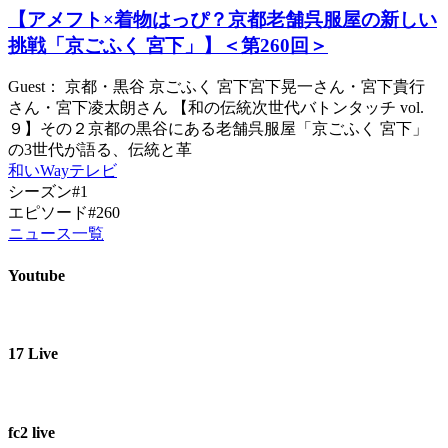
【アメフト×着物はっぴ？京都老舗呉服屋の新しい
挑戦「京ごふく 宮下」】＜第260回＞
Guest： 京都・黒谷 京ごふく 宮下宮下晃一さん・宮下貴行
さん・宮下凌太朗さん 【和の伝統次世代バトンタッチ vol.
９】その２京都の黒谷にある老舗呉服屋「京ごふく 宮下」
の3世代が語る、伝統と革
和いWayテレビ
シーズン#1
エピソード#260
ニュース一覧
Youtube
17 Live
fc2 live