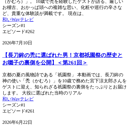
（かむろ）」。 10歳で禿を経験したゲストが語る、厳しい
お稽古、おかっぱ頭への複雑な思い、化粧や巡行の辛さな
ど、貴重な体験談が満載です。 現在は、
和いWayテレビ
シーズン#1
エピソード#262
2026年7月10日
【長刀鉾の禿に選ばれた男！京都祇園祭の歴史と
お囃子の裏側を公開】＜第261回＞
京都の夏の風物詩である「祇園祭」 本動画では、長刀鉾の
神の使い「禿（かむろ）」を10歳で務めた宮下涼太郎さんを
ゲストに迎え、知られざる祇園祭の裏側をたっぷりとお届け
します。 大役に選ばれた当時のリアル
和いWayテレビ
シーズン#1
エピソード#261
2026年6月22日