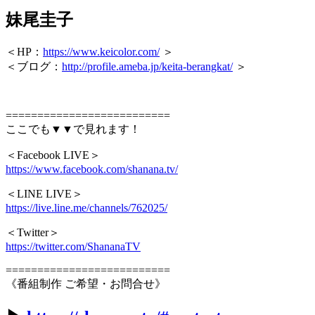
妹尾圭子
＜HP：
https://www.keicolor.com/
＞
＜ブログ：
http://profile.ameba.jp/keita-berangkat/
＞
==========================
ここでも▼▼で見れます！
＜Facebook LIVE＞
https://www.facebook.com/shanana.tv/
＜LINE LIVE＞
https://live.line.me/channels/762025/
＜Twitter＞
https://twitter.com/ShananaTV
==========================
《番組制作 ご希望・お問合せ》