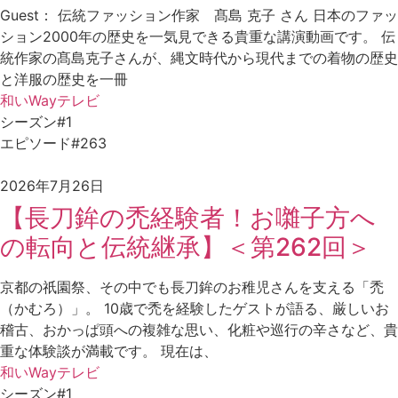
Guest： 伝統ファッション作家 髙島 克子 さん 日本のファッ
ション2000年の歴史を一気見できる貴重な講演動画です。 伝
統作家の髙島克子さんが、縄文時代から現代までの着物の歴史
と洋服の歴史を一冊
和いWayテレビ
シーズン#1
エピソード#263
2026年7月26日
【長刀鉾の禿経験者！お囃子方へ
の転向と伝統継承】＜第262回＞
京都の祇園祭、その中でも長刀鉾のお稚児さんを支える「禿
（かむろ）」。 10歳で禿を経験したゲストが語る、厳しいお
稽古、おかっぱ頭への複雑な思い、化粧や巡行の辛さなど、貴
重な体験談が満載です。 現在は、
和いWayテレビ
シーズン#1