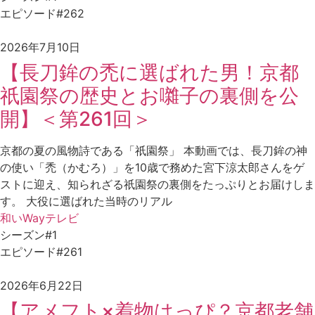
エピソード#262
2026年7月10日
【長刀鉾の禿に選ばれた男！京都
祇園祭の歴史とお囃子の裏側を公
開】＜第261回＞
京都の夏の風物詩である「祇園祭」 本動画では、長刀鉾の神
の使い「禿（かむろ）」を10歳で務めた宮下涼太郎さんをゲ
ストに迎え、知られざる祇園祭の裏側をたっぷりとお届けしま
す。 大役に選ばれた当時のリアル
和いWayテレビ
シーズン#1
エピソード#261
2026年6月22日
【アメフト×着物はっぴ？京都老舗