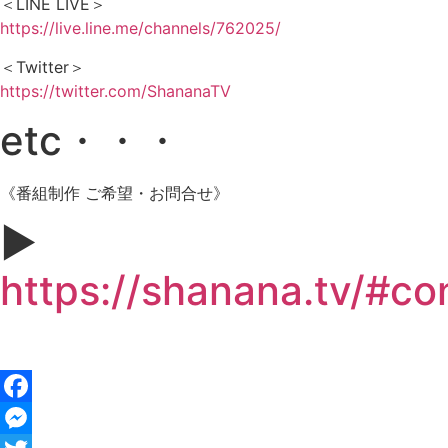
＜LINE LIVE＞
https://live.line.me/channels/762025/
＜Twitter＞
https://twitter.com/ShananaTV
etc・・・
《番組制作 ご希望・お問合せ》
▶︎
https://shanana.tv/#co
Facebook