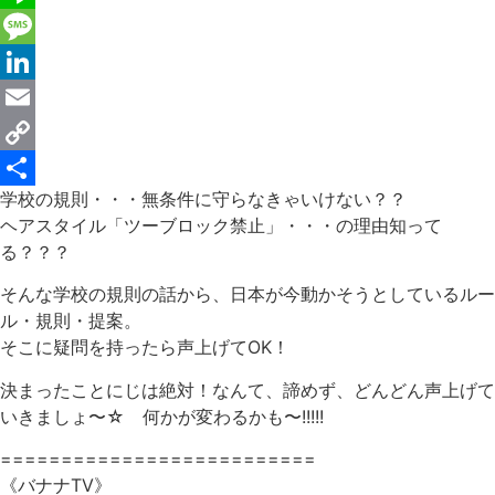
Line
Message
LinkedIn
Email
Copy
学校の規則・・・無条件に守らなきゃいけない？？
Link
共
ヘアスタイル「ツーブロック禁止」・・・の理由知って
有
る？？？
そんな学校の規則の話から、日本が今動かそうとしているルー
ル・規則・提案。
そこに疑問を持ったら声上げてOK！
決まったことにじは絶対！なんて、諦めず、どんどん声上げて
いきましょ〜☆ 何かが変わるかも〜!!!!!
==========================
《バナナTV》