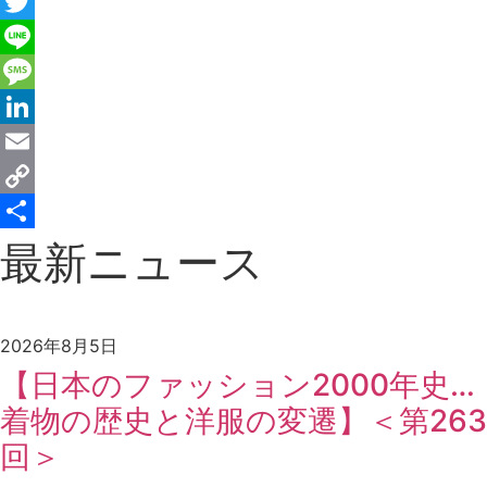
Messenger
Twitter
Line
Message
LinkedIn
Email
Copy
Link
共
最新ニュース
有
2026年8月5日
【日本のファッション2000年史…
着物の歴史と洋服の変遷】＜第263
回＞