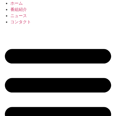
コ
ホーム
ン
番組紹介
テ
ニュース
ン
コンタクト
ツ
に
ス
キ
ッ
プ