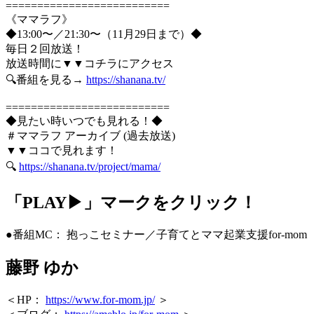
==========================
《ママラフ》
◆13:00〜／21:30〜（11月29日まで）◆
毎日２回放送！
放送時間に▼▼コチラにアクセス
🔍番組を見る→
https://shanana.tv/
==========================
◆見たい時いつでも見れる！◆
＃ママラフ アーカイブ (過去放送)
▼▼ココで見れます！
🔍
https://shanana.tv/project/mama/
「PLAY▶」マークをクリック！
●番組MC： 抱っこセミナー／子育てとママ起業支援for-mom
藤野 ゆか
＜HP：
https://www.for-mom.jp/
＞