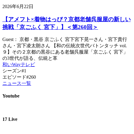
2026年6月22日
【アメフト×着物はっぴ？京都老舗呉服屋の新しい
挑戦「京ごふく 宮下」】＜第260回＞
Guest： 京都・黒谷 京ごふく 宮下宮下晃一さん・宮下貴行
さん・宮下凌太朗さん 【和の伝統次世代バトンタッチ vol.
９】その２京都の黒谷にある老舗呉服屋「京ごふく 宮下」
の3世代が語る、伝統と革
和いWayテレビ
シーズン#1
エピソード#260
ニュース一覧
Youtube
17 Live