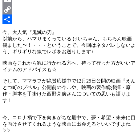
Email
Copy
Link
共
今、大人気『鬼滅の刃』
以前から、ハマりまくっている けいちゃん、もちろん映画
有
観ました〜！・・・ということで、今回はネタバレしないよ
う、ギリギリな線でレポをお送りします♪
映画をこれから観に行かれる方へ、持って行った方がいいア
イテムのアドバイスも☆
そして、ママラフが絶賛応援中で12月25日公開の映画『えん
とつ町のプペル』公開前の今…や、映画の製作総指揮・原
作・脚本を手掛けた西野亮廣さんについての思いも語りま
す！
⠀
今、コロナ禍で下を向きがちな最中で、夢・希望・未来に目
を向けさせてくれるような映画に出会えるといいですよね
✨✨