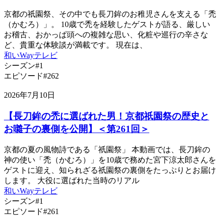
京都の祇園祭、その中でも長刀鉾のお稚児さんを支える「禿
（かむろ）」。 10歳で禿を経験したゲストが語る、厳しい
お稽古、おかっぱ頭への複雑な思い、化粧や巡行の辛さな
ど、貴重な体験談が満載です。 現在は、
和いWayテレビ
シーズン#1
エピソード#262
2026年7月10日
【長刀鉾の禿に選ばれた男！京都祇園祭の歴史と
お囃子の裏側を公開】＜第261回＞
京都の夏の風物詩である「祇園祭」 本動画では、長刀鉾の
神の使い「禿（かむろ）」を10歳で務めた宮下涼太郎さんを
ゲストに迎え、知られざる祇園祭の裏側をたっぷりとお届け
します。 大役に選ばれた当時のリアル
和いWayテレビ
シーズン#1
エピソード#261