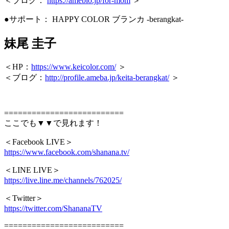
＜ブログ：
https://ameblo.jp/for-mom
＞
●サポート： HAPPY COLOR ブランカ -berangkat-
妹尾 圭子
＜HP：
https://www.keicolor.com/
＞
＜ブログ：
http://profile.ameba.jp/keita-berangkat/
＞
==========================
ここでも▼▼で見れます！
＜Facebook LIVE＞
https://www.facebook.com/shanana.tv/
＜LINE LIVE＞
https://live.line.me/channels/762025/
＜Twitter＞
https://twitter.com/ShananaTV
==========================