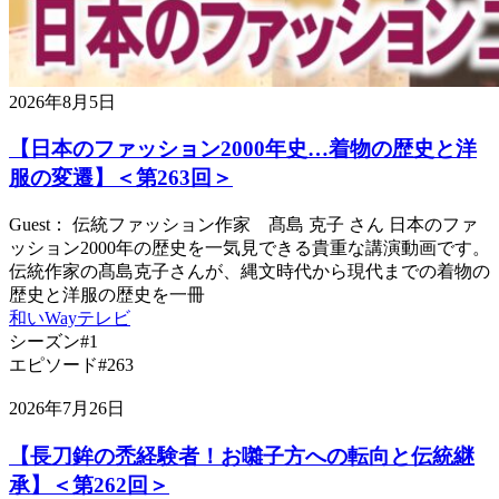
2026年8月5日
【日本のファッション2000年史…着物の歴史と洋
服の変遷】＜第263回＞
Guest： 伝統ファッション作家 髙島 克子 さん 日本のファ
ッション2000年の歴史を一気見できる貴重な講演動画です。
伝統作家の髙島克子さんが、縄文時代から現代までの着物の
歴史と洋服の歴史を一冊
和いWayテレビ
シーズン#1
エピソード#263
2026年7月26日
【長刀鉾の禿経験者！お囃子方への転向と伝統継
承】＜第262回＞