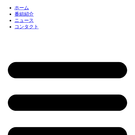
コ
ホーム
ン
番組紹介
テ
ニュース
ン
コンタクト
ツ
に
ス
キ
ッ
プ