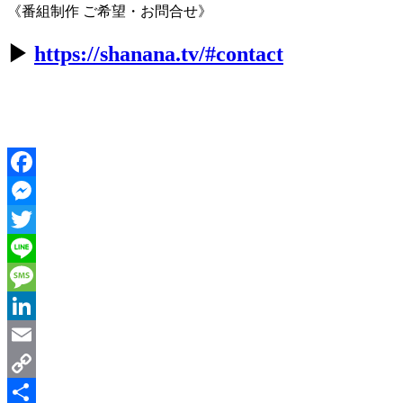
《番組制作 ご希望・お問合せ》
▶︎
https://shanana.tv/#contact
Facebook
Messenger
Twitter
Line
Message
LinkedIn
Email
Copy