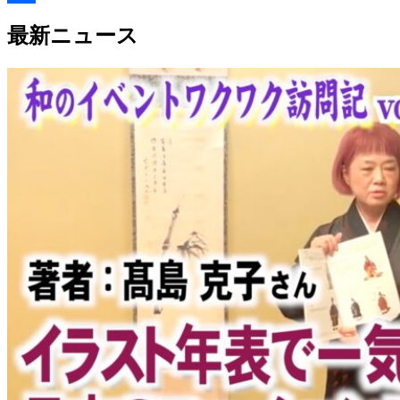
Link
共
最新ニュース
有