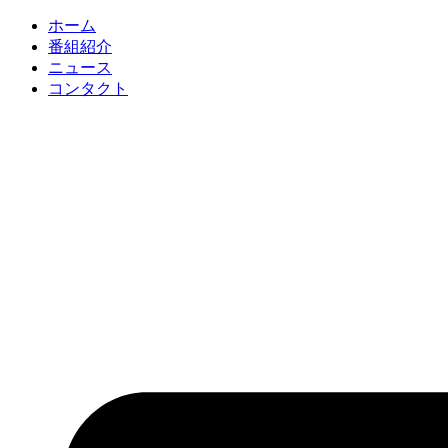
コ
ホーム
ン
番組紹介
テ
ニュース
ン
コンタクト
ツ
に
ス
キ
ッ
プ