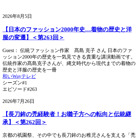
有
2026年8月5日
【日本のファッション2000年史…着物の歴史と洋
服の変遷】＜第263回＞
Guest： 伝統ファッション作家 髙島 克子 さん 日本のファ
ッション2000年の歴史を一気見できる貴重な講演動画です。
伝統作家の髙島克子さんが、縄文時代から現代までの着物の
歴史と洋服の歴史を一冊
和いWayテレビ
シーズン#1
エピソード#263
2026年7月26日
【長刀鉾の禿経験者！お囃子方への転向と伝統継
承】＜第262回＞
京都の祇園祭、その中でも長刀鉾のお稚児さんを支える「禿