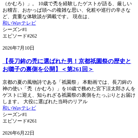
（かむろ）」。 10歳で禿を経験したゲストが語る、厳しい
お稽古、おかっぱ頭への複雑な思い、化粧や巡行の辛さな
ど、貴重な体験談が満載です。 現在は、
和いWayテレビ
シーズン#1
エピソード#262
2026年7月10日
【長刀鉾の禿に選ばれた男！京都祇園祭の歴史と
お囃子の裏側を公開】＜第261回＞
京都の夏の風物詩である「祇園祭」 本動画では、長刀鉾の
神の使い「禿（かむろ）」を10歳で務めた宮下涼太郎さんを
ゲストに迎え、知られざる祇園祭の裏側をたっぷりとお届け
します。 大役に選ばれた当時のリアル
和いWayテレビ
シーズン#1
エピソード#261
2026年6月22日