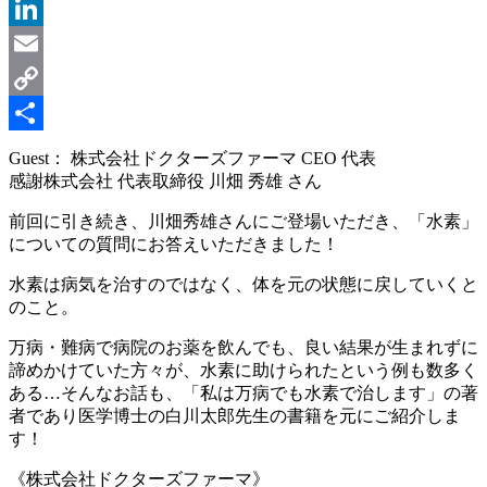
Message
LinkedIn
Email
Copy
Link
共
Guest： 株式会社ドクターズファーマ CEO 代表
感謝株式会社 代表取締役 川畑 秀雄 さん
有
前回に引き続き、川畑秀雄さんにご登場いただき、「水素」
についての質問にお答えいただきました！
水素は病気を治すのではなく、体を元の状態に戻していくと
のこと。
万病・難病で病院のお薬を飲んでも、良い結果が生まれずに
諦めかけていた方々が、水素に助けられたという例も数多く
ある…そんなお話も、「私は万病でも水素で治します」の著
者であり医学博士の白川太郎先生の書籍を元にご紹介しま
す！
《株式会社ドクターズファーマ》