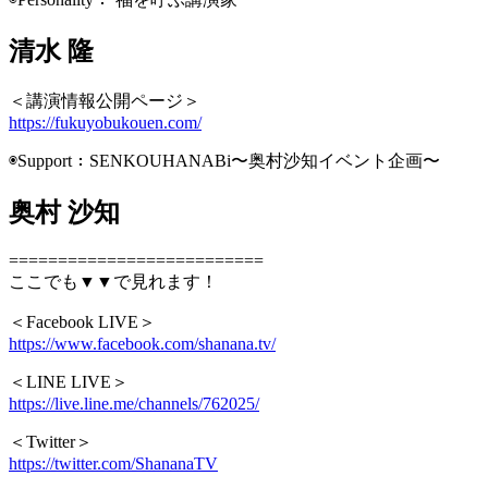
清水 隆
＜講演情報公開ページ＞
https://fukuyobukouen.com/
◉Support：SENKOUHANABi〜奥村沙知イベント企画〜
奥村 沙知
==========================
ここでも▼▼で見れます！
＜Facebook LIVE＞
https://www.facebook.com/shanana.tv/
＜LINE LIVE＞
https://live.line.me/channels/762025/
＜Twitter＞
https://twitter.com/ShananaTV