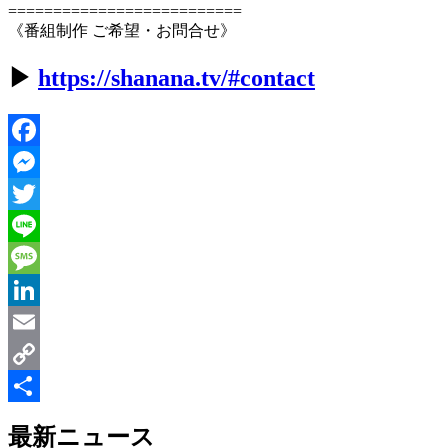
==========================
《番組制作 ご希望・お問合せ》
▶︎
https://shanana.tv/#contact
Facebook
Messenger
Twitter
Line
Message
LinkedIn
Email
Copy
Link
共
最新ニュース