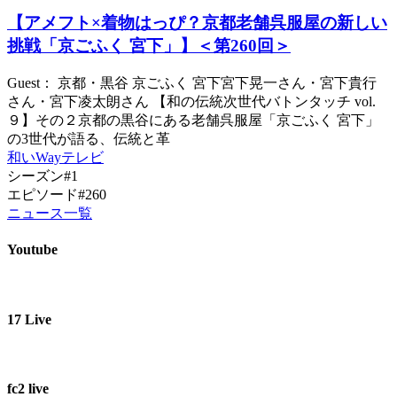
【アメフト×着物はっぴ？京都老舗呉服屋の新しい
挑戦「京ごふく 宮下」】＜第260回＞
Guest： 京都・黒谷 京ごふく 宮下宮下晃一さん・宮下貴行
さん・宮下凌太朗さん 【和の伝統次世代バトンタッチ vol.
９】その２京都の黒谷にある老舗呉服屋「京ごふく 宮下」
の3世代が語る、伝統と革
和いWayテレビ
シーズン#1
エピソード#260
ニュース一覧
Youtube
17 Live
fc2 live