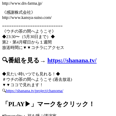
http://www.drs-farma.jp/
《感謝株式会社》
http://www.kansya-suiso.com/
==========================
《ウチの茶の間へようこそ》
◆23:30〜（5月30日まで）◆
第2・第4月曜日から１週間
放送時間に▼▼コチラにアクセス
🔍番組を見る→
https://shanana.tv/
◆見たい時いつでも見れる！◆
＃ウチの茶の間へようこそ (過去放送)
▼▼ココで見れます！
🔍
https://shanana.tv/project/chanoma/
「PLAY▶」マークをクリック！
◉Personality： 福を呼ぶ講演家