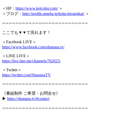
＜HP：
https://www.keicolor.com/
＞
＜ブログ：
http://profile.ameba.jp/keita-berangkat/
＞
∽∽∽∽∽∽∽∽∽∽∽∽∽∽∽∽∽∽∽∽∽∽∽∽∽∽
ここでも▼▼で見れます！
＜Facebook LIVE＞
https://www.facebook.com/shanana.tv/
＜LINE LIVE＞
https://live.line.me/channels/762025/
＜Twitter＞
https://twitter.com/ShananaTV
∽∽∽∽∽∽∽∽∽∽∽∽∽∽∽∽∽∽∽∽∽∽∽∽∽∽
《番組制作 ご希望・お問合せ》
▶︎
https://shanana.tv/#contact
∽∽∽∽∽∽∽∽∽∽∽∽∽∽∽∽∽∽∽∽∽∽∽∽∽∽