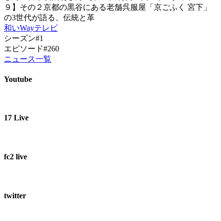
９】その２京都の黒谷にある老舗呉服屋「京ごふく 宮下」
の3世代が語る、伝統と革
和いWayテレビ
シーズン#1
エピソード#260
ニュース一覧
Youtube
17 Live
fc2 live
twitter