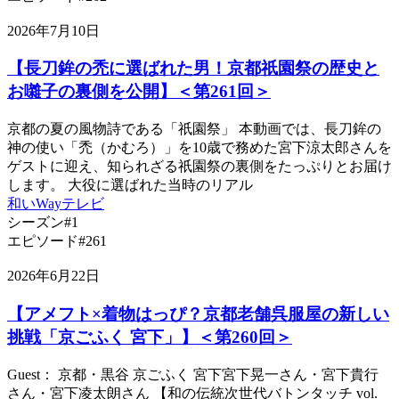
2026年7月10日
【長刀鉾の禿に選ばれた男！京都祇園祭の歴史と
お囃子の裏側を公開】＜第261回＞
京都の夏の風物詩である「祇園祭」 本動画では、長刀鉾の
神の使い「禿（かむろ）」を10歳で務めた宮下涼太郎さんを
ゲストに迎え、知られざる祇園祭の裏側をたっぷりとお届け
します。 大役に選ばれた当時のリアル
和いWayテレビ
シーズン#1
エピソード#261
2026年6月22日
【アメフト×着物はっぴ？京都老舗呉服屋の新しい
挑戦「京ごふく 宮下」】＜第260回＞
Guest： 京都・黒谷 京ごふく 宮下宮下晃一さん・宮下貴行
さん・宮下凌太朗さん 【和の伝統次世代バトンタッチ vol.