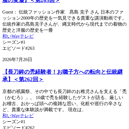
服の変遷】＜第263回＞
Guest： 伝統ファッション作家 髙島 克子 さん 日本のファ
ッション2000年の歴史を一気見できる貴重な講演動画です。
伝統作家の髙島克子さんが、縄文時代から現代までの着物の
歴史と洋服の歴史を一冊
和いWayテレビ
シーズン#1
エピソード#263
2026年7月26日
【長刀鉾の禿経験者！お囃子方への転向と伝統継
承】＜第262回＞
京都の祇園祭、その中でも長刀鉾のお稚児さんを支える「禿
（かむろ）」。 10歳で禿を経験したゲストが語る、厳しい
お稽古、おかっぱ頭への複雑な思い、化粧や巡行の辛さな
ど、貴重な体験談が満載です。 現在は、
和いWayテレビ
シーズン#1
エピソード#262