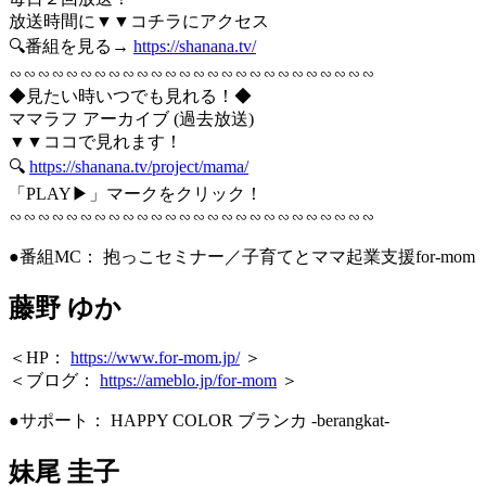
放送時間に▼▼コチラにアクセス
🔍番組を見る→
https://shanana.tv/
∽∽∽∽∽∽∽∽∽∽∽∽∽∽∽∽∽∽∽∽∽∽∽∽∽∽
◆見たい時いつでも見れる！◆
ママラフ アーカイブ (過去放送)
▼▼ココで見れます！
🔍
https://shanana.tv/project/mama/
「PLAY▶」マークをクリック！
∽∽∽∽∽∽∽∽∽∽∽∽∽∽∽∽∽∽∽∽∽∽∽∽∽∽
●番組MC： 抱っこセミナー／子育てとママ起業支援for-mom
藤野 ゆか
＜HP：
https://www.for-mom.jp/
＞
＜ブログ：
https://ameblo.jp/for-mom
＞
●サポート： HAPPY COLOR ブランカ -berangkat-
妹尾 圭子