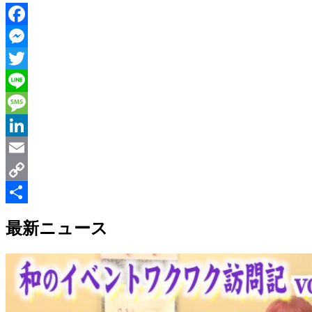
Facebook
Messenger
Twitter
Line
Message
LinkedIn
Email
Copy
Link
共
最新ニュース
有