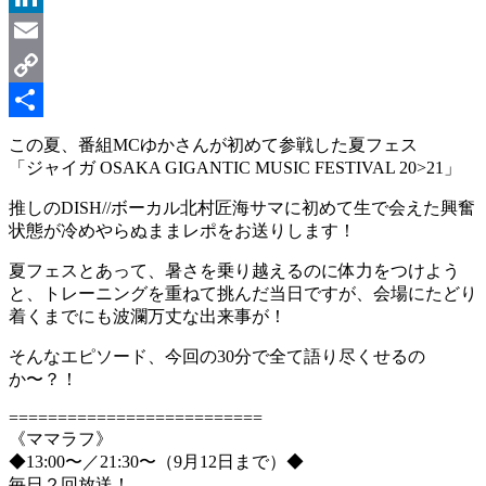
LinkedIn
Email
Copy
Link
共
この夏、番組MCゆかさんが初めて参戦した夏フェス
「ジャイガ OSAKA GIGANTIC MUSIC FESTIVAL 20>21」
有
推しのDISH//ボーカル北村匠海サマに初めて生で会えた興奮
状態が冷めやらぬままレポをお送りします！
夏フェスとあって、暑さを乗り越えるのに体力をつけよう
と、トレーニングを重ねて挑んだ当日ですが、会場にたどり
着くまでにも波瀾万丈な出来事が！
そんなエピソード、今回の30分で全て語り尽くせるの
か〜？！
==========================
《ママラフ》
◆13:00〜／21:30〜（9月12日まで）◆
毎日２回放送！