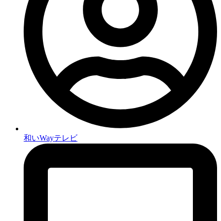
和いWayテレビ