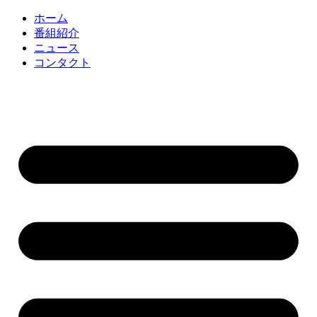
コ
ホーム
ン
番組紹介
テ
ニュース
ン
コンタクト
ツ
に
ス
キ
ッ
プ