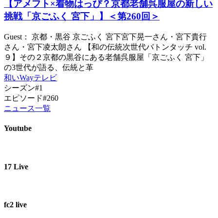
【アメフト×着物はっぴ？京都老舗呉服屋の新しい
挑戦「京ごふく 宮下」】＜第260回＞
Guest： 京都・黒谷 京ごふく 宮下宮下晃一さん・宮下貴行
さん・宮下凌太朗さん 【和の伝統次世代バトンタッチ vol.
９】その２京都の黒谷にある老舗呉服屋「京ごふく 宮下」
の3世代が語る、伝統と革
和いWayテレビ
シーズン#1
エピソード#260
ニュース一覧
Youtube
17 Live
fc2 live