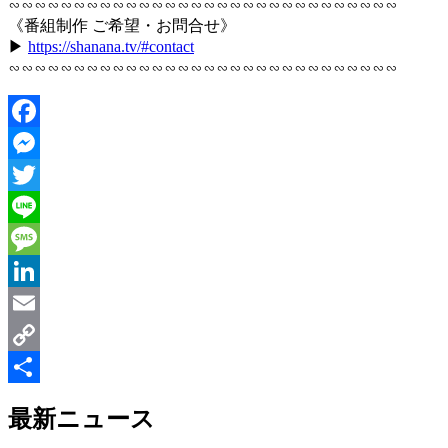
∽∽∽∽∽∽∽∽∽∽∽∽∽∽∽∽∽∽∽∽∽∽∽∽∽∽∽∽∽∽
《番組制作 ご希望・お問合せ》
▶︎
https://shanana.tv/#contact
∽∽∽∽∽∽∽∽∽∽∽∽∽∽∽∽∽∽∽∽∽∽∽∽∽∽∽∽∽∽
Facebook
Messenger
Twitter
Line
Message
LinkedIn
Email
Copy
Link
共
最新ニュース
有