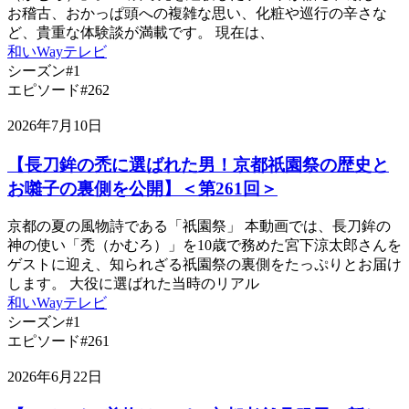
お稽古、おかっぱ頭への複雑な思い、化粧や巡行の辛さな
ど、貴重な体験談が満載です。 現在は、
和いWayテレビ
シーズン#1
エピソード#262
2026年7月10日
【長刀鉾の禿に選ばれた男！京都祇園祭の歴史と
お囃子の裏側を公開】＜第261回＞
京都の夏の風物詩である「祇園祭」 本動画では、長刀鉾の
神の使い「禿（かむろ）」を10歳で務めた宮下涼太郎さんを
ゲストに迎え、知られざる祇園祭の裏側をたっぷりとお届け
します。 大役に選ばれた当時のリアル
和いWayテレビ
シーズン#1
エピソード#261
2026年6月22日