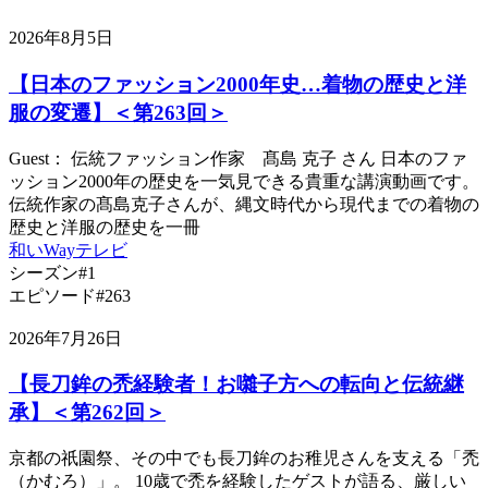
2026年8月5日
【日本のファッション2000年史…着物の歴史と洋
服の変遷】＜第263回＞
Guest： 伝統ファッション作家 髙島 克子 さん 日本のファ
ッション2000年の歴史を一気見できる貴重な講演動画です。
伝統作家の髙島克子さんが、縄文時代から現代までの着物の
歴史と洋服の歴史を一冊
和いWayテレビ
シーズン#1
エピソード#263
2026年7月26日
【長刀鉾の禿経験者！お囃子方への転向と伝統継
承】＜第262回＞
京都の祇園祭、その中でも長刀鉾のお稚児さんを支える「禿
（かむろ）」。 10歳で禿を経験したゲストが語る、厳しい