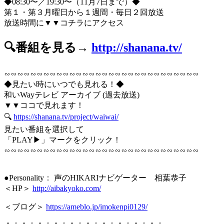
◆08:30〜／19:30〜（11月7日まで）◆
第１・第３月曜日から１週間・毎日２回放送
放送時間に▼▼コチラにアクセス
🔍番組を見る→
http://shanana.tv/
∽∽∽∽∽∽∽∽∽∽∽∽∽∽∽∽∽∽∽∽∽∽∽∽∽∽∽∽∽∽
◆見たい時にいつでも見れる！◆
和いWayテレビ アーカイブ (過去放送)
▼▼ココで見れます！
🔍
https://shanana.tv/project/waiwai/
見たい番組を選択して
「PLAY▶」マークをクリック！
∽∽∽∽∽∽∽∽∽∽∽∽∽∽∽∽∽∽∽∽∽∽∽∽∽∽∽∽∽∽
●Personality： 声のHIKARIナビゲーター 相葉恭子
＜HP＞
http://aibakyoko.com/
＜ブログ＞
https://ameblo.jp/imokenpi0129/