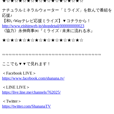
★☆★☆★☆★☆★☆★☆★☆★☆★☆★☆
ナチュラルミネラルウォーター「ミライズ」を飲んで番組を
応援♪
【和いWayテレビ応援ミライズ】▼コチラから！
http://www.eishinweb.jp/shopdetail/000000000023
《協力》永伸商事㈱『ミライズ / 未来に流れる水』
★☆★☆★☆★☆★☆★☆★☆★☆★☆★☆
⠀
∽∽∽∽∽∽∽∽∽∽∽∽∽∽∽∽∽∽∽∽∽∽∽∽∽∽∽∽∽∽
ここでも▼▼で見れます！
＜Facebook LIVE＞
https://www.facebook.com/shanana.tv/
＜LINE LIVE＞
https://live.line.me/channels/762025/
＜Twitter＞
https://twitter.com/ShananaTV